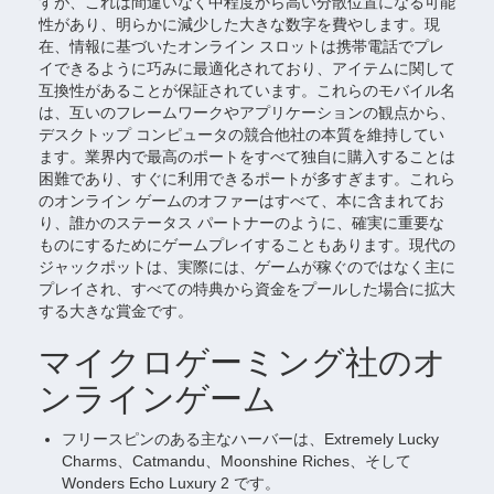
すが、これは間違いなく中程度から高い分散位置になる可能
性があり、明らかに減少した大きな数字を費やします。現
在、情報に基づいたオンライン スロットは携帯電話でプレ
イできるように巧みに最適化されており、アイテムに関して
互換性があることが保証されています。これらのモバイル名
は、互いのフレームワークやアプリケーションの観点から、
デスクトップ コンピュータの競合他社の本質を維持してい
ます。業界内で最高のポートをすべて独自に購入することは
困難であり、すぐに利用できるポートが多すぎます。これら
のオンライン ゲームのオファーはすべて、本に含まれてお
り、誰かのステータス パートナーのように、確実に重要な
ものにするためにゲームプレイすることもあります。現代の
ジャックポットは、実際には、ゲームが稼ぐのではなく主に
プレイされ、すべての特典から資金をプールした場合に拡大
する大きな賞金です。
マイクロゲーミング社のオ
ンラインゲーム
フリースピンのある主なハーバーは、Extremely Lucky
Charms、Catmandu、Moonshine Riches、そして
Wonders Echo Luxury 2 です。