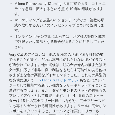
Milena Petrovska は iGaming の専門家であり、コミュニ
ティを急速に拡大するという点で 10 年の経験がありま
す。
マーケティングと広告のインセンティブでは、複数の形
式を取得するカジノのインセンティブについて説明しま
す。
オンライン ギャンブルによっては、お客様の管轄区域内
で制限または違法となる場合があることに注意してくだ
さい。
Very Cat のアイコンは、他の 5 種類のさまざまな種類の猫
であることが多く、どれも本当に信じられないほどイラスト
が描かれています。他の兆候は、組み合わせ内の彼または彼
女の数に応じて非常に良い利益をもたらす可能性のある他の
さまざまな色の高価なダイヤモンドでした。これらの典型的
な兆候に加えて、
50 lions スロット マシン
あなたはクレイ
ジーとして機能する新しい強力なラザーキャットアイコンに
遭遇するでしょう。また、ダイヤモンドのペットの首輪もス
プレッドアウトとして機能します。 3、4、5 個のスキャッ
ターは 15 回の完全フリー回転につながり、完全フリースピ
ンも再トリガーされる可能性があります。リールに完全なシ
ンボルをスタックすると、リール 2 が確実にトリガーさ