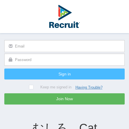
Sign in
Keep me signed in
Having Trouble?
Join Now
むしろ、Cat