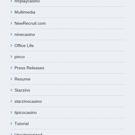
mrplaycasino
Multimedia
NewRecruit.com
ninecasino
Office Life
pinco
Press Releases
Resume
Starzino
starzinocasino
tipicocasino
Tutorial
Uncategorized