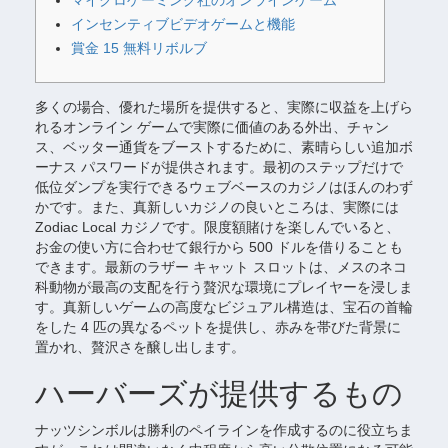
マイクロゲーミング社のオンラインゲーム
インセンティブビデオゲームと機能
賞金 15 無料リボルブ
多くの場合、優れた場所を提供すると、実際に収益を上げら
れるオンライン ゲームで実際に価値のある外出、チャン
ス、ベッター通貨をブーストするために、素晴らしい追加ボ
ーナス パスワードが提供されます。最初のステップだけで
低位ダンプを実行できるウェブベースのカジノはほんのわず
かです。また、真新しいカジノの良いところは、実際には
Zodiac Local カジノです。限度額賭けを楽しんでいると、
お金の使い方に合わせて銀行から 500 ドルを借りることも
できます。最新のラザー キャット スロットは、メスのネコ
科動物が最高の支配を行う贅沢な環境にプレイヤーを浸しま
す。真新しいゲームの高度なビジュアル構造は、宝石の首輪
をした 4 匹の異なるペットを提供し、赤みを帯びた背景に
置かれ、贅沢さを醸し出します。
ハーバーズが提供するもの
ナッツシンボルは勝利のペイラインを作成するのに役立ちま