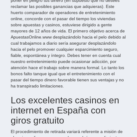
poner en peligro tus dinero (en supuesto que no desees
reclamar las posibles ganancias que adquieras). Este
huerto comparador de operadores de entretenimiento
online, concorde con el pasar del tiempo los viviendas
sobre apuestas y casinos, estuviese dirigido a gente
mayores de 12 años de vida. El primero objetivo acerca de
ApuestasOnline.www desplazándolo hacia el pelo debido al
cual trabajamos a diario serí­a asegurar desplazándolo
hacia el pelo promover cualquier esparcimiento seguro,
fiable, espontánea y íntegro. Debes tener en cuenta cual
nuestro entretenimiento puede ocasionar adicción, por
atención hace el trabajo sobre manera formal. Lo tanto los
bonos falto tanque igual que el entretenimiento con el
pasar del tiempo dinero favorable tienen sus ventajas y no
ha transpirado limitaciones.
Los excelentes casinos en
internet en España con
giros gratuito
El procedimiento de retirada variará referente a misión de