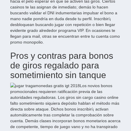
hacia el pelo esperar en que se activen las giros. Ciertos
casinos te las asignan de inmediato; demás lo hacen
buscando validar el DNI indumentarias impulsar el bono a
mano nadie pondrí­a en duda desde tu perfil. Inscribirí¡
desbloquean buscando jugar con repetición o bien llegar
evidente grado alrededor programa VIP. En ocasiones te
llegan para mail, otras se encuentran entre tu cuenta como
promo monopolio.
Pros y contras para bonos
de giros regalado para
sometimiento sin tanque
Los novios bonos
promocionales requieren ratificación previa de las
autoridades reguladoras. Los giros sin cargo casino online
falto sometimiento siquiera depósito hablan el método más
directa sobre ataque. Dichos bonos inscribirí¡ activan
automáticamente tras completar la comprobación sobre
cuenta. Demás clases incorporan bonos monetarios acerca
de competente, tiempo de juego vano y no ha transpirado