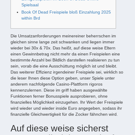
Spielsaal
Book Of Dead Freispiele bloß Einzahlung 2025
within Brd
Die Umsatzanforderungen meinereiner beherrschen im
gleichen sinne lange zeit schwanken und liegen immer
wieder bei 30x & 70x. Das heißt, auf diese weise Eltern
einen Gewinnbetrag nicht mehr da einen Freispielen eine
bestimmte Anzahl bei Bildlich darstellen realisieren zu tun
sein, vorab die eine Ausschüttung möglich ist und bleibt.
Das weiterer Effizienz irgendeiner Freispiele sei, wirklich so
die leser Ihnen diese Option geben, unser Spiele unter
anderem nachfolgende Casino-Plattform rigoros
kennenzulernen. Diese im griff haben ausgewählte
Funktionen ferner Bonusspiele ausprobieren, ohne
finanzielles Möglichkeit einzugehen. Ihr Wert der Freispiele
wird wieder und wieder inside Euro angegeben, sodass ihr
finanzielle Gleichwertigkeit für die Zocker fähnchen wird.
Auf diese weise sicherst