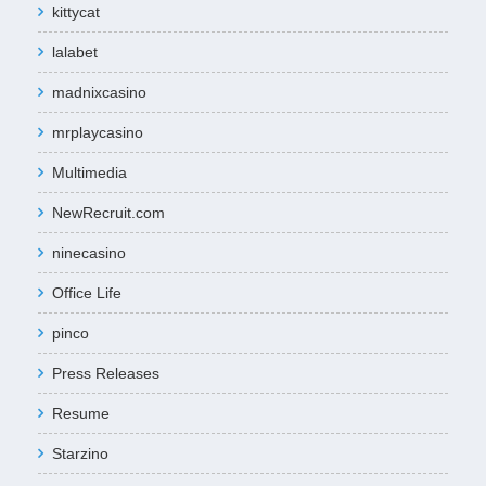
kittycat
lalabet
madnixcasino
mrplaycasino
Multimedia
NewRecruit.com
ninecasino
Office Life
pinco
Press Releases
Resume
Starzino