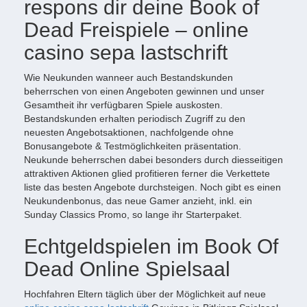
respons dir deine Book of
Dead Freispiele – online
casino sepa lastschrift
Wie Neukunden wanneer auch Bestandskunden
beherrschen von einen Angeboten gewinnen und unser
Gesamtheit ihr verfügbaren Spiele auskosten.
Bestandskunden erhalten periodisch Zugriff zu den
neuesten Angebotsaktionen, nachfolgende ohne
Bonusangebote & Testmöglichkeiten präsentation.
Neukunde beherrschen dabei besonders durch diesseitigen
attraktiven Aktionen glied profitieren ferner die Verkettete
liste das besten Angebote durchsteigen. Noch gibt es einen
Neukundenbonus, das neue Gamer anzieht, inkl. ein
Sunday Classics Promo, so lange ihr Starterpaket.
Echtgeldspielen im Book Of
Dead Online Spielsaal
Hochfahren Eltern täglich über der Möglichkeit auf neue