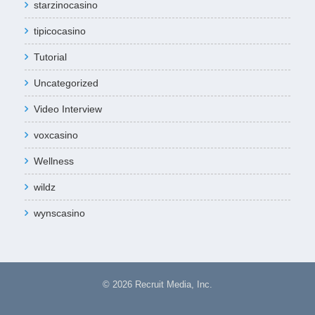
starzinocasino
tipicocasino
Tutorial
Uncategorized
Video Interview
voxcasino
Wellness
wildz
wynscasino
© 2026
Recruit Media, Inc.