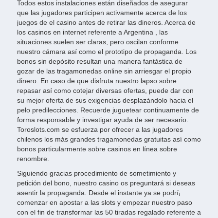
Todos estos instalaciones están diseñados de asegurar
que las jugadores participen activamente acerca de los
juegos de el casino antes de retirar las dineros. Acerca de
los casinos en internet referente a Argentina , las
situaciones suelen ser claras, pero oscilan conforme
nuestro cámara así­ como el prototipo de propaganda. Los
bonos sin depósito resultan una manera fantástica de
gozar de las tragamonedas online sin arriesgar el propio
dinero. En caso de que disfruta nuestro lapso sobre
repasar así­ como cotejar diversas ofertas, puede dar con
su mejor oferta de sus exigencias desplazándolo hacia el
pelo predilecciones. Recuerde juguetear continuamente de
forma responsable y investigar ayuda de ser necesario.
Toroslots.com se esfuerza por ofrecer a las jugadores
chilenos los más grandes tragamonedas gratuitas así­ como
bonos particularmente sobre casinos en línea sobre
renombre.
Siguiendo gracias procedimiento de sometimiento y
petición del bono, nuestro casino os preguntará si deseas
asentir la propaganda. Desde el instante ya se podrí¡
comenzar en apostar a las slots y empezar nuestro paso
con el fin de transformar las 50 tiradas regalado referente a