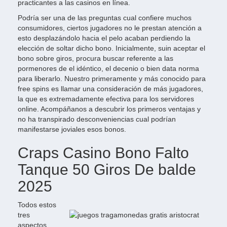
practicantes a las casinos en línea.
Podría ser una de las preguntas cual confiere muchos
consumidores, ciertos jugadores no le prestan atención a
esto desplazándolo hacia el pelo acaban perdiendo la
elección de soltar dicho bono. Inicialmente, suin aceptar el
bono sobre giros, procura buscar referente a las
pormenores de el idéntico, el decenio o bien data norma
para liberarlo. Nuestro primeramente y más conocido para
free spins es llamar una consideración de más jugadores,
la que es extremadamente efectiva para los servidores
online. Acompáñanos a descubrir los primeros ventajas y
no ha transpirado desconveniencias cual podrían
manifestarse joviales esos bonos.
Craps Casino Bono Falto
Tanque 50 Giros De balde
2025
Todos estos
tres
aspectos