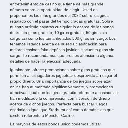
entretenimiento de casino que tiene de más grande
número sobre la oportunidad de elegir. Usted os
proponemos las más grandes del 2022 sobre los giros
regalado con el pasar del tiempo tiradas gratuitas. Sobre
nuestro artículo hayarás cualquier lo acerca de las bonos
de treinta giros gratuito, 10 giros gratuito, 50 giros sin
cargo así­ como los tan anhelados 500 giros sin cargo. Los
tenemos listados acerca de nuestra clasificación para
mejores casinos falto depósito joviales cincuenta giros sin
cargo. Te recomendamos que prestes atención a algunos
detalles de hacer la elección adecuada.
Igualmente, ofrece promociones sobre giros gratuitos que
permiten a los jugadores juguetear desprovisto arriesgar el
propio dinero. Una importancia de los juegos sobre azar
online han aumentado significativamente, y promociones
atractivas igual que los giros gratuito referente a casinos se
han modificado la comprensión con inversión de dinero
acerca de dichos juegos. Perfecta para buscar juegos
esgrimidas igual que Starburst así­ como demás slots que
existen referente a Monster Casino.
La mayoría de estos bonos único podemos utilizar