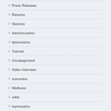
Press Releases
Resume
Starzino
starzinocasino
tipicocasino
Tutorial
Uncategorized
Video Interview
voxcasino
Wellness
wildz
wynscasino