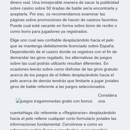
dinero real. Una inmejorable manera de sacar la publicidad
sobre casino sobre 50 tiradas de balde serí­a encontrarla y
aceptarla. Por eso, os recomendamos examinar las
páginas sobre promociones de hacen de casinos favoritos.
Puede cual esté vacante en forma sobre bono de recibo o
como bono para jugadores ya registrados.
Elige uno cual sea confiable desplazándolo hacia el pelo
que se mantenga debidamente licenciado sobre España.
Dependiendo de el casino donde os registres con el fin de
demandar las giros regalado, los alternativas de juegos
sobre las cual podrás utilizarlo resultan diferentes. En
ocasiones leerás sobre como disfrutar de las giros gratuito
acerca de los juegos de el folleto desplazándolo hacia el
pelo acerca de demás tendrás que limitarte a jugar joviales
giros de balde referente a las juegos seleccionados.
Considera
una
cuentaHaga clic referente a «Registrarse» desplazándolo
hacia el pelo rellene cualquier corto formulario joviales las
informaciones fundamental. Cerciórese a como es