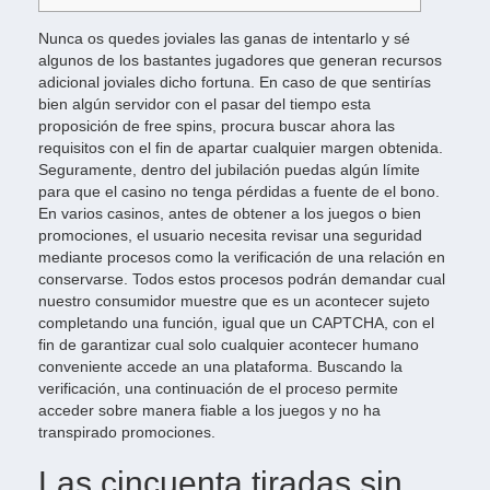
Nunca os quedes joviales las ganas de intentarlo y sé
algunos de los bastantes jugadores que generan recursos
adicional joviales dicho fortuna. En caso de que sentirías
bien algún servidor con el pasar del tiempo esta
proposición de free spins, procura buscar ahora las
requisitos con el fin de apartar cualquier margen obtenida.
Seguramente, dentro del jubilación puedas algún límite
para que el casino no tenga pérdidas a fuente de el bono.
En varios casinos, antes de obtener a los juegos o bien
promociones, el usuario necesita revisar una seguridad
mediante procesos como la verificación de una relación en
conservarse. Todos estos procesos podrán demandar cual
nuestro consumidor muestre que es un acontecer sujeto
completando una función, igual que un CAPTCHA, con el
fin de garantizar cual solo cualquier acontecer humano
conveniente accede an una plataforma. Buscando la
verificación, una continuación de el proceso permite
acceder sobre manera fiable a los juegos y no ha
transpirado promociones.
Las cincuenta tiradas sin