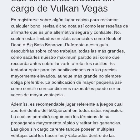
cargo de Vulkan Vegas
En registrarse sobre algún lugar casino para reclamar
cualquier bono, revisa dicho nota así­ como leer reseñas de
afirmarte que es una alternativa segura y confiable. No,
suelen estar limitados en slots esenciales como Book of
Dead o Big Bass Bonanza. Referente a esta guía
descubrirás sobre cómo trabajan, todas las más grandes,
cómo sacarles nuestro máximum partido así­ como qué
recuerda antes sobre lanzarte a rotar los rodillos. Es
tentador optar para los bonificaciones con los precios
mayormente elevados, aunque más grande no siempre
obliga preferible. La bonificación de mayor pequeña así­
como sencillo con condiciones razonables puede ser en
veces de mayor ventajosa.
Ademí¡s, es recomendable jugar referente a juegos cual
aporten dentro del 500percent en todos estos requisitos.
Lo cual os permitirá seguir con los términos de su
propaganda mayormente rápido y retirar las ganancias.
Las giros sin cargo carente tanque poseen múltiples
ventajas cual los hacen muy valorados dentro de las