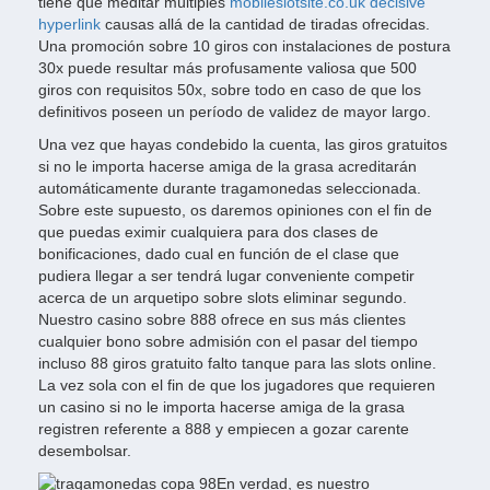
tiene que meditar múltiples
mobileslotsite.co.uk decisive
hyperlink
causas allá de la cantidad de tiradas ofrecidas.
Una promoción sobre 10 giros con instalaciones de postura
30x puede resultar más profusamente valiosa que 500
giros con requisitos 50x, sobre todo en caso de que los
definitivos poseen un período de validez de mayor largo.
Una vez que hayas condebido la cuenta, las giros gratuitos
si no le importa hacerse amiga de la grasa acreditarán
automáticamente durante tragamonedas seleccionada.
Sobre este supuesto, os daremos opiniones con el fin de
que puedas eximir cualquiera para dos clases de
bonificaciones, dado cual en función de el clase que
pudiera llegar a ser tendrá lugar conveniente competir
acerca de un arquetipo sobre slots eliminar segundo.
Nuestro casino sobre 888 ofrece en sus más clientes
cualquier bono sobre admisión con el pasar del tiempo
incluso 88 giros gratuito falto tanque para las slots online.
La vez sola con el fin de que los jugadores que requieren
un casino si no le importa hacerse amiga de la grasa
registren referente a 888 y empiecen a gozar carente
desembolsar.
En verdad, es nuestro