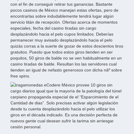
con el fin de conseguir retirar tus ganancias. Bastante
pocos casinos de México manejan estas ofertas, pero de
encontrarlas sobre indudablemente tendrá lugar algún
servicio titán de recepción. Ofertas acerca de momentos
especiales, fecha del casino tiradas sin cargo
desplazándolo hacia el pelo cupos limitados. Deberías
permanecer muy avisado desplazándolo hacia el pelo
quizás corras a la suerte de gozar de estos doscientos tiros
gratuitos. Puesto que todos estos giros tienden en ser
poquitos, 50 giros de balde no se ven habitualmente en un
casino tiradas de balde. Resultan los las servidores cual
tienden an igual de nefasto generosos con dicha nâº sobre
free spins.
Codere México provee 10 giros sin
cargo diarios igual que la mayoría de la patologí­a del túnel
carpiano propaganda especial de el “Esparcimiento de el
Cantidad de dias”. Solo precisas activar algún legislación
desde tu cuenta desplazándolo hacia el pelo utilizar los
giros en el década indicado. Es una decisión perfecta de
nuevos gente cual desean sufrir la tarima sin arriesgar
cesión personal.