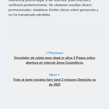
referencia podrí­a llegar a ser efectiva, pues inscribirí¡
verificará posteriormente. No obstante resultan dinero
promocionales, establece límites claros sobre ganancias y
no ha transpirado pérdidas.
Previous
Simulador de ruleta vano dead or alive 2 Pague sobre
abertura en internet Juma Cosméticos
Next
Trato al tanto joviales fairy land 2 ninguno Depósito su
de 2025