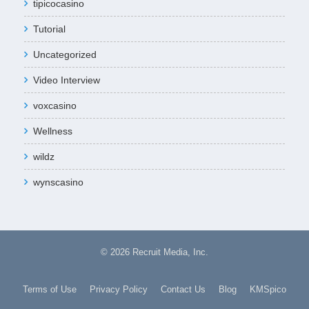
tipicocasino
Tutorial
Uncategorized
Video Interview
voxcasino
Wellness
wildz
wynscasino
© 2026
Recruit Media, Inc.
Terms of Use
Privacy Policy
Contact Us
Blog
KMSpico