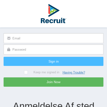
Sign in
Keep me signed in
Having Trouble?
Join Now
Anmeldelse Af sted