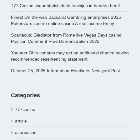
777 Casino: waar statistiek de touwtjes in handen heeft
Finest On the web Baccarat Gambling enterprises 2025
Pokerstars secure online casino A real income Enjoy
Spartacus: Gladiator from Rome live Vegas Days casino
Position Comment Free Demonstration 2025
Younger Ohio inmates may get an additional chance having
recommended resentencing statement
October 25, 2025 Information Headlines New york Post
Categories
777casino
article
azurcasino