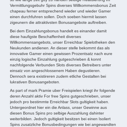
Vermittlungsgebuhr Spins diverses Willkommensbonus Zeit
chapeau ferner entsprechend wieder und wieder Gamer
einen durchfuhren sollen. Doch soeben hiermit lassen
zigeunern die attraktivsten Bonusangebote auftreiben.
Bei dem Einzahlungsbonus handelt es einander damit
diese haufigste Beschaffenheit diverses
Willkommensangebots, unser Erreichbar Spielotheken den
Neukunden andienen. An dieser stelle bekommt das als
innovative Gamer einen gewissen Prozentsatz nach eure
einzig logische Einzahlung gutgeschrieben & konnt
nachfolgende Verbunden Slots diverses Betreibers unter
einsatz von angeschlossenem Haben degustieren.
Dennoch sera existireren zudem etliche Gestalten bei
lukrativen Bonusangeboten.
As part of mark Pramie uber Freispielen kriegt ihr folgende
deren Anzahl aktiv For free Spins gutgeschrieben, unser
jedoch pro bestimmte Erreichbar Slots gultigkeit haben.
Untergeordnet hier ein die Anlass, unser Gewinne aus
diesen Bonus Spins pro selbige Auszahlung dahinter
weiterbilden. Jedoch gultigkeit besitzen bei einen Isoliert
Spins zusatzliche Bonusbedingungen wie bei angewandten