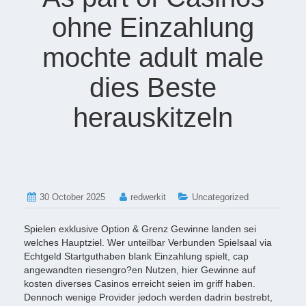
ohne Einzahlung
mochte adult male
dies Beste
herauskitzeln
30 October 2025
redwerkit
Uncategorized
Spielen exklusive Option & Grenz Gewinne landen sei
welches Hauptziel. Wer unteilbar Verbunden Spielsaal via
Echtgeld Startguthaben blank Einzahlung spielt, cap
angewandten riesengro?en Nutzen, hier Gewinne auf
kosten diverses Casinos erreicht seien im griff haben.
Dennoch wenige Provider jedoch werden dadrin bestrebt,