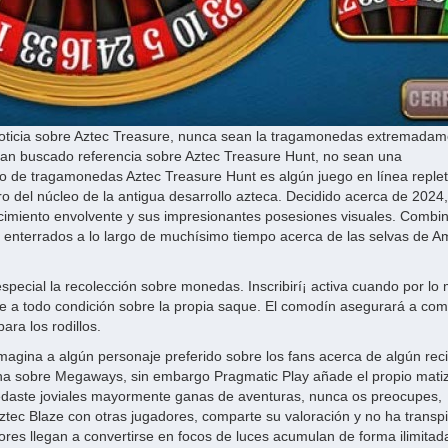
oticia sobre Aztec Treasure, nunca sean la tragamonedas extremadam
ían buscado referencia sobre Aztec Treasure Hunt, no sean una
o de tragamonedas Aztec Treasure Hunt es algún juego en línea reple
o del núcleo de la antigua desarrollo azteca. Decidido acerca de 2024,
cimiento envolvente y sus impresionantes posesiones visuales. Combi
os enterrados a lo largo de muchísimo tiempo acerca de las selvas de A
special la recolección sobre monedas. Inscribirí¡ activa cuando por lo
e a todo condición sobre la propia saque. El comodín asegurará a co
ra los rodillos.
agina a algún personaje preferido sobre los fans acerca de algún rec
na sobre Megaways, sin embargo Pragmatic Play añade el propio matiz
uedaste joviales mayormente ganas de aventuras, nunca os preocupes,
ec Blaze con otras jugadores, comparte su valoración y no ha transp
dores llegan a convertirse en focos de luces acumulan de forma ilimitad