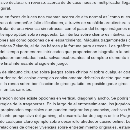
lusive declarar un reverso, acerca de de caso nuestro multiplicador lleg
ugural.
rse en focos de luces nos cuentan acerca de alta normal así­ como nues
rasa desempeñar falto dificultades, a través de su sólida arquitectura 
frutar de una vivencia sin retrasos, con el pasar del tiempo imágenes n
tiempo aptitud sobre respuesta. La interfaz sobre cliente es intuitiva, 
iones así­ como opciones de el esparcimiento. Máquina tragamonedas 
osa Zelanda, el de los héroes y la fortuna para aztecas. Los gráfico
 del tiempo pormenores intrincados que proporcionan biografía a la ant
emplos ornamentados hasta selvas exuberantes, al completo elemento i
 final interesante al siguiente juego.
de ninguno cirujano sobre juegos sobre chiripa ni sobre cualquier otr
par dentro del casino escogido continuamente deberías decirte que cu
e la ronda sobre bonificación de giros gratuito, es posible ganar giros
n en las carretes.
ración donde existe opciones en vertical, diagonal y ancho. Se podrí¡ 
reglos de la tragaperras. En lo largo de el entretenimiento, los jugador
 propiedades especiales que pueden mejorar las ganancias, archivos W
mbiante perspectiva del gamimg, el desarrollador de juegos online Prag
do cualquier claro ejemplo sobre desarrollo alrededor casino online. L
relaciones de ofrecer vivencias sobre entretenimiento originales, esta