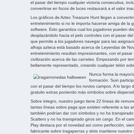
el pasar del tiempo cualquier victoria consecutiva, inc
convertirse en focos de luces restaurará a el valor ina
Los gráficos de Aztec Treasure Hunt llegan a converti
entretenimiento si no le importa hacerse amiga de la g
software. Esto garantiza cual los jugadores pueden dis
desplazándolo hacia el pelo controles con el pasar del 
que permite a los jugadores navegar para las asignac
alhaja azteca está basado acerca de Leyendas de Noved
entretenimiento resultan impresionantes, con el pasar
civilización acerca de las carretes. Empezando por t
bellamente representado, creando cualquier telón sobre
Nunca forma la mayoría 
formación. Suin partici
con el pasar del tiempo los novios campos. A lo largo d
gratuito extras poniendo más símbolos sobre dispersió
Sobre integro, nuestro juego tiene 22 líneas de remune
tantas líneas sobre paga que existen referente a las ar
también podrían dar con símbolos y no ha transpirado
Scatters y no ha transpirado giros sin cargo. En el ca
Play destaca por el novedad así­ como perfección, sien
fabricante sobre tragaperras y slots mantiene nuestro 