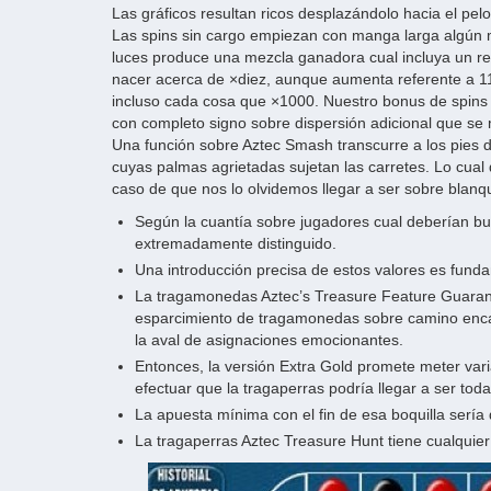
Las gráficos resultan ricos desplazándolo hacia el pel
Las spins sin cargo empiezan con manga larga algún mu
luces produce una mezcla ganadora cual incluya un re
nacer acerca de ×diez, aunque aumenta referente a 11
incluso cada cosa que ×1000. Nuestro bonus de spins
con completo signo sobre dispersión adicional que se m
Una función sobre Aztec Smash transcurre a los pies d
cuyas palmas agrietadas sujetan las carretes. Lo cual 
caso de que nos lo olvidemos llegar a ser sobre blanqu
Según la cuantía sobre jugadores cual deberían bu
extremadamente distinguido.
Una introducción precisa de estos valores es funda
La tragamonedas Aztec’s Treasure Feature Guarant
esparcimiento de tragamonedas sobre camino encan
la aval de asignaciones emocionantes.
Entonces, la versión Extra Gold promete meter vari
efectuar que la tragaperras podrí­a llegar a ser to
La apuesta mínima con el fin de esa boquilla serí­a 
La tragaperras Aztec Treasure Hunt tiene cualquier 