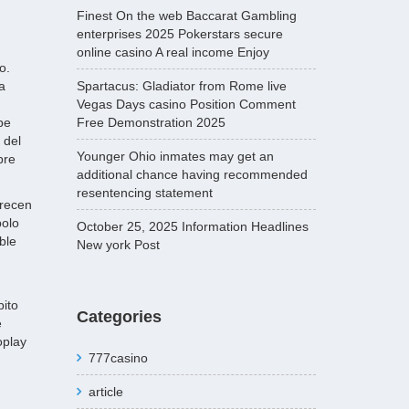
Finest On the web Baccarat Gambling
enterprises 2025 Pokerstars secure
online casino A real income Enjoy
o.
a
Spartacus: Gladiator from Rome live
Vegas Days casino Position Comment
be
Free Demonstration 2025
 del
Younger Ohio inmates may get an
bre
additional chance having recommended
resentencing statement
arecen
bolo
October 25, 2025 Information Headlines
ble
New york Post
pito
Categories
e
oplay
777casino
article