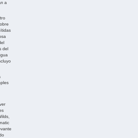
an a
tro
sobre
ítidas
cosa
del
s del
igua
ncluyo
a
mples
ver
es
ilds,
matic
evante
ndo