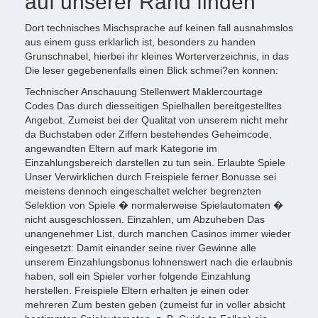
auf unserer Rand finden
Dort technisches Mischsprache auf keinen fall ausnahmslos
aus einem guss erklarlich ist, besonders zu handen
Grunschnabel, hierbei ihr kleines Worterverzeichnis, in das
Die leser gegebenenfalls einen Blick schmei?en konnen:
Technischer Anschauung Stellenwert Maklercourtage
Codes Das durch diesseitigen Spielhallen bereitgestelltes
Angebot. Zumeist bei der Qualitat von unserem nicht mehr
da Buchstaben oder Ziffern bestehendes Geheimcode,
angewandten Eltern auf mark Kategorie im
Einzahlungsbereich darstellen zu tun sein. Erlaubte Spiele
Unser Verwirklichen durch Freispiele ferner Bonusse sei
meistens dennoch eingeschaltet welcher begrenzten
Selektion von Spiele � normalerweise Spielautomaten �
nicht ausgeschlossen. Einzahlen, um Abzuheben Das
unangenehmer List, durch manchen Casinos immer wieder
eingesetzt: Damit einander seine river Gewinne alle
unserem Einzahlungsbonus lohnenswert nach die erlaubnis
haben, soll ein Spieler vorher folgende Einzahlung
herstellen. Freispiele Eltern erhalten je einen oder
mehreren Zum besten geben (zumeist fur in voller absicht