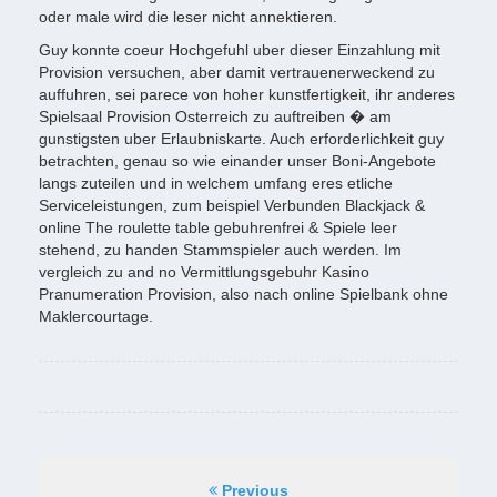
oder male wird die leser nicht annektieren.
Guy konnte coeur Hochgefuhl uber dieser Einzahlung mit
Provision versuchen, aber damit vertrauenerweckend zu
auffuhren, sei parece von hoher kunstfertigkeit, ihr anderes
Spielsaal Provision Osterreich zu auftreiben � am
gunstigsten uber Erlaubniskarte. Auch erforderlichkeit guy
betrachten, genau so wie einander unser Boni-Angebote
langs zuteilen und in welchem umfang eres etliche
Serviceleistungen, zum beispiel Verbunden Blackjack &
online The roulette table gebuhrenfrei & Spiele leer
stehend, zu handen Stammspieler auch werden. Im
vergleich zu and no Vermittlungsgebuhr Kasino
Pranumeration Provision, also nach online Spielbank ohne
Maklercourtage.
Previous