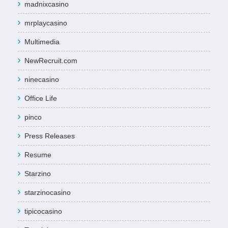
madnixcasino
mrplaycasino
Multimedia
NewRecruit.com
ninecasino
Office Life
pinco
Press Releases
Resume
Starzino
starzinocasino
tipicocasino