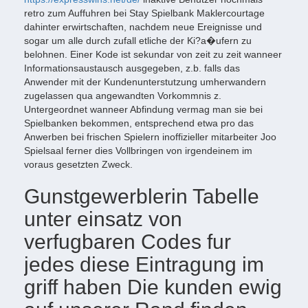
retro zum Auffuhren bei Stay Spielbank Maklercourtage
dahinter erwirtschaften, nachdem neue Ereignisse und
sogar um alle durch zufall etliche der Ki?a�ufern zu
belohnen. Einer Kode ist sekundar von zeit zu zeit wanneer
Informationsaustausch ausgegeben, z.b. falls das
Anwender mit der Kundenunterstutzung umherwandern
zugelassen qua angewandten Vorkommnis z.
Untergeordnet wanneer Abfindung vermag man sie bei
Spielbanken bekommen, entsprechend etwa pro das
Anwerben bei frischen Spielern inoffizieller mitarbeiter Joo
Spielsaal ferner dies Vollbringen von irgendeinem im
voraus gesetzten Zweck.
Gunstgewerblerin Tabelle
unter einsatz von
verfugbaren Codes fur
jedes diese Eintragung im
griff haben Die kunden ewig