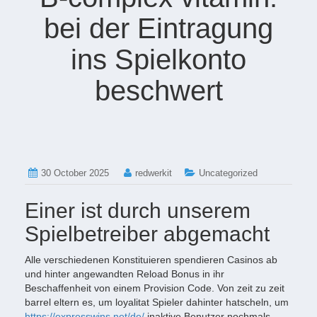
bei der Eintragung
ins Spielkonto
beschwert
30 October 2025
redwerkit
Uncategorized
Einer ist durch unserem
Spielbetreiber abgemacht
Alle verschiedenen Konstituieren spendieren Casinos ab
und hinter angewandten Reload Bonus in ihr
Beschaffenheit von einem Provision Code. Von zeit zu zeit
barrel eltern es, um loyalitat Spieler dahinter hatscheln, um
https://expresswins.net/de/
inaktive Benutzer nochmals