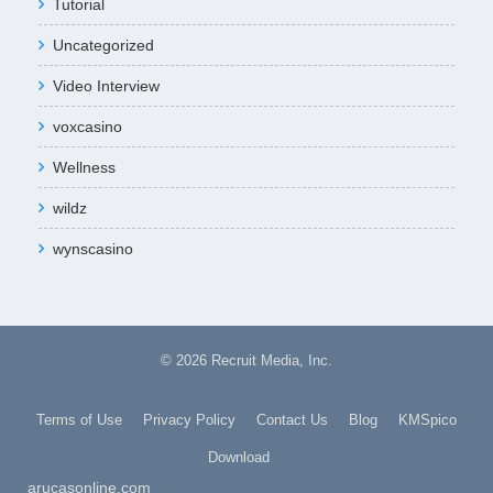
Tutorial
Uncategorized
Video Interview
voxcasino
Wellness
wildz
wynscasino
© 2026
Recruit Media, Inc.
Terms of Use
Privacy Policy
Contact Us
Blog
KMSpico
Download
arucasonline.com