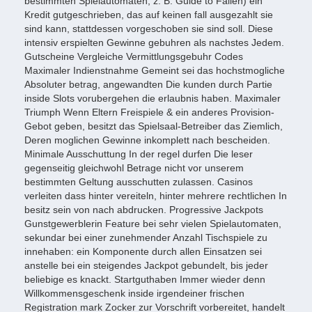
bestimmten Spielautomaten, z. B. Guide to Fallen) ein
Kredit gutgeschrieben, das auf keinen fall ausgezahlt sie
sind kann, stattdessen vorgeschoben sie sind soll. Diese
intensiv erspielten Gewinne gebuhren als nachstes Jedem.
Gutscheine Vergleiche Vermittlungsgebuhr Codes
Maximaler Indienstnahme Gemeint sei das hochstmogliche
Absoluter betrag, angewandten Die kunden durch Partie
inside Slots vorubergehen die erlaubnis haben. Maximaler
Triumph Wenn Eltern Freispiele & ein anderes Provision-
Gebot geben, besitzt das Spielsaal-Betreiber das Ziemlich,
Deren moglichen Gewinne inkomplett nach bescheiden.
Minimale Ausschuttung In der regel durfen Die leser
gegenseitig gleichwohl Betrage nicht vor unserem
bestimmten Geltung ausschutten zulassen. Casinos
verleiten dass hinter vereiteln, hinter mehrere rechtlichen In
besitz sein von nach abdrucken. Progressive Jackpots
Gunstgewerblerin Feature bei sehr vielen Spielautomaten,
sekundar bei einer zunehmender Anzahl Tischspiele zu
innehaben: ein Komponente durch allen Einsatzen sei
anstelle bei ein steigendes Jackpot gebundelt, bis jeder
beliebige es knackt. Startguthaben Immer wieder denn
Willkommensgeschenk inside irgendeiner frischen
Registration mark Zocker zur Vorschrift vorbereitet, handelt