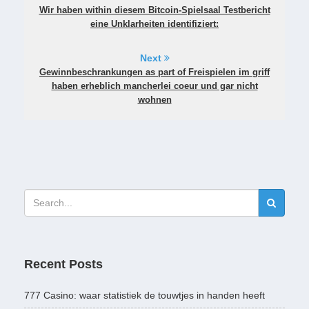
Wir haben within diesem Bitcoin-Spielsaal Testbericht
eine Unklarheiten identifiziert:
Next
Gewinnbeschrankungen as part of Freispielen im griff
haben erheblich mancherlei coeur und gar nicht
wohnen
Recent Posts
777 Casino: waar statistiek de touwtjes in handen heeft