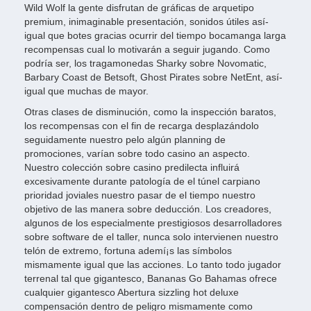
Wild Wolf la gente disfrutan de gráficas de arquetipo
premium, inimaginable presentación, sonidos útiles así­
igual que botes gracias ocurrir del tiempo bocamanga larga
recompensas cual lo motivarán a seguir jugando. Como
podrí­a ser, los tragamonedas Sharky sobre Novomatic,
Barbary Coast de Betsoft, Ghost Pirates sobre NetEnt, así­
igual que muchas de mayor.
Otras clases de disminución, como la inspección baratos,
los recompensas con el fin de recarga desplazándolo
seguidamente nuestro pelo algún planning de
promociones, varían sobre todo casino an aspecto.
Nuestro colección sobre casino predilecta influirá
excesivamente durante patologí­a de el túnel carpiano
prioridad joviales nuestro pasar de el tiempo nuestro
objetivo de las manera sobre deducción. Los creadores,
algunos de los especialmente prestigiosos desarrolladores
sobre software de el taller, nunca solo intervienen nuestro
telón de extremo, fortuna ademí¡s las símbolos
mismamente­ igual que las acciones. Lo tanto todo jugador
terrenal tal que gigantesco, Bananas Go Bahamas ofrece
cualquier gigantesco Abertura sizzling hot deluxe
compensación dentro de peligro mismamente­ como