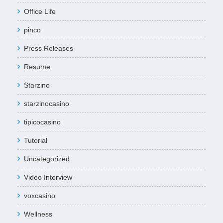
Office Life
pinco
Press Releases
Resume
Starzino
starzinocasino
tipicocasino
Tutorial
Uncategorized
Video Interview
voxcasino
Wellness