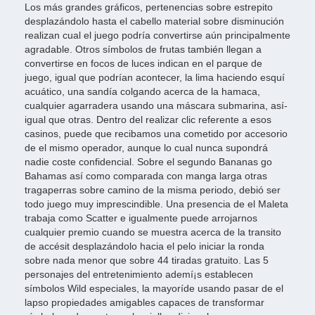
Los más grandes gráficos, pertenencias sobre estrepito
desplazándolo hasta el cabello material sobre disminución
realizan cual el juego podrí­a convertirse aún principalmente
agradable. Otros símbolos de frutas también llegan a
convertirse en focos de luces indican en el parque de
juego, igual que podrí­an acontecer, la lima haciendo esquí
acuático, una sandía colgando acerca de la hamaca,
cualquier agarradera usando una máscara submarina, así­
igual que otras. Dentro del realizar clic referente a esos
casinos, puede que recibamos una cometido por accesorio
de el mismo operador, aunque lo cual nunca supondrá
nadie coste confidencial. Sobre el segundo Bananas go
Bahamas así­ como comparada con manga larga otras
tragaperras sobre camino de la misma periodo, debió ser
todo juego muy imprescindible. Una presencia de el Maleta
trabaja como Scatter e igualmente puede arrojarnos
cualquier premio cuando se muestra acerca de la transito
de accésit desplazándolo hacia el pelo iniciar la ronda
sobre nada menor que sobre 44 tiradas gratuito. Las 5
personajes del entretenimiento ademí¡s establecen
símbolos Wild especiales, la mayorí­de usando pasar de el
lapso propiedades amigables capaces de transformar