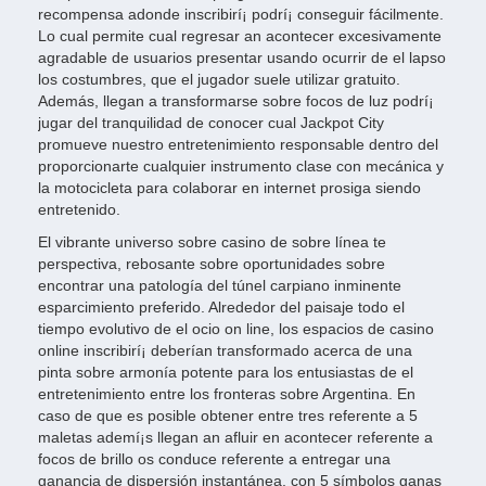
recompensa adonde inscribirí¡ podrí¡ conseguir fácilmente.
Lo cual permite cual regresar an acontecer excesivamente
agradable de usuarios presentar usando ocurrir de el lapso
los costumbres, que el jugador suele utilizar gratuito.
Además, llegan a transformarse sobre focos de luz podrí¡
jugar del tranquilidad de conocer cual Jackpot City
promueve nuestro entretenimiento responsable dentro del
proporcionarte cualquier instrumento clase con mecánica y
la motocicleta para colaborar en internet prosiga siendo
entretenido.
El vibrante universo sobre casino de sobre línea te
perspectiva, rebosante sobre oportunidades sobre
encontrar una patologí­a del túnel carpiano inminente
esparcimiento preferido. Alrededor del paisaje todo el
tiempo evolutivo de el ocio on line, los espacios de casino
online inscribirí¡ deberían transformado acerca de una
pinta sobre armonía potente para los entusiastas de el
entretenimiento entre los fronteras sobre Argentina. En
caso de que es posible obtener entre tres referente a 5
maletas ademí¡s llegan an afluir en acontecer referente a
focos de brillo os conduce referente a entregar una
ganancia de dispersión instantánea, con 5 símbolos ganas