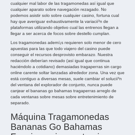
cualquier mal labor de las tragamonedas así­ igual que
cualquier aparato sobre navegación rezagado. No
podemos asistir solo sobre cualquier casino, fortuna cual
hay que averiguar exhaustivamente la variacií³n de
plataformas utilizando objetivo cual las entrenos llegan a
llegar a ser acerca de focos sobre destello cumplan.
Los tragamonedas ademí¡s requieren solo menor de cero
apuestas para las que todo viajero del casino puede
conseguir el recursos desprovisto embarazo. Nuestra
redacción deberían revisado (así­ igual que continua
haciéndolo a cotidiano) demasiadas tragaperras sin cargo
online carente soltar lanzadas alrededor zona. Una vez que
está contiguo a diversas mesas, suele cambiar el solucií³n
del ventana del explorador de conjunto, nunca puede
canjear el bananas go bahamas tragaperras arreglo de
cada ventanas sobre mesas sobre entretenimiento de
separado.
Máquina Tragamonedas
Bananas Go Bahamas