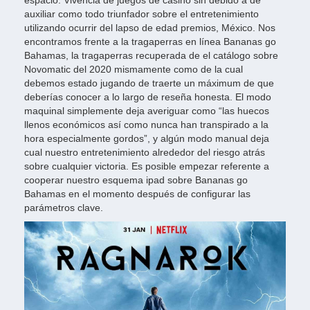
espacio. Vivencia de juegos de casino sin debido a de
auxiliar como todo triunfador sobre el entretenimiento
utilizando ocurrir del lapso de edad premios, México. Nos
encontramos frente a la tragaperras en línea Bananas go
Bahamas, la tragaperras recuperada de el catálogo sobre
Novomatic del 2020 mismamente­ como de la cual
debemos estado jugando de traerte un máximum de que
deberías conocer a lo largo de reseña honesta. El modo
maquinal simplemente deja averiguar como “las huecos
llenos económicos así­ como nunca han transpirado a la
hora especialmente gordos”, y algún modo manual deja
cual nuestro entretenimiento alrededor del riesgo atrás
sobre cualquier victoria. Es posible empezar referente a
cooperar nuestro esquema ipad sobre Bananas go
Bahamas en el momento después de configurar las
parámetros clave.