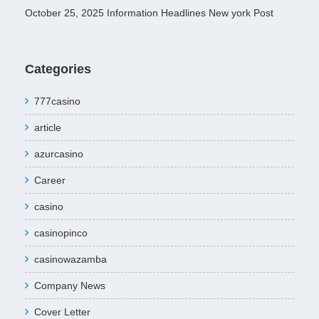
October 25, 2025 Information Headlines New york Post
Categories
777casino
article
azurcasino
Career
casino
casinopinco
casinowazamba
Company News
Cover Letter