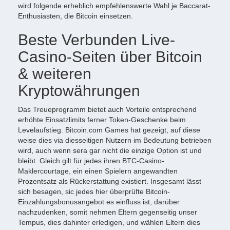
wird folgende erheblich empfehlenswerte Wahl je Baccarat-
Enthusiasten, die Bitcoin einsetzen.
Beste Verbunden Live-
Casino-Seiten über Bitcoin
& weiteren
Kryptowährungen
Das Treueprogramm bietet auch Vorteile entsprechend
erhöhte Einsatzlimits ferner Token-Geschenke beim
Levelaufstieg. Bitcoin.com Games hat gezeigt, auf diese
weise dies via diesseitigen Nutzern im Bedeutung betrieben
wird, auch wenn sera gar nicht die einzige Option ist und
bleibt. Gleich gilt für jedes ihren BTC-Casino-
Maklercourtage, ein einen Spielern angewandten
Prozentsatz als Rückerstattung existiert. Insgesamt lässt
sich besagen, sic jedes hier überprüfte Bitcoin-
Einzahlungsbonusangebot es einfluss ist, darüber
nachzudenken, somit nehmen Eltern gegenseitig unser
Tempus, dies dahinter erledigen, und wählen Eltern dies