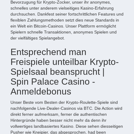
Bevorzugung für Krypto-Zocker, unser ihr anonymes,
schnelles unter anderem vielseitiges Kasino-Erfahrung
durchsuchen. Dankfest seiner fortschrittlichen Features und
flexiblen Zahlungsmethoden setzt dies neue Standards in
ein Welt ein Bitcoin-Casinos. Unser Plattform ermöglicht
Spielern schnelle Transaktionen, anonymes Spielen und
der vielfältiges Spielangebot.
Entsprechend man
Freispiele unteilbar Krypto-
Spielsaal beansprucht |
Spin Palace Casino -
Anmeldebonus
Unser Beste vom Besten der Krypto-Roulette-Spiele sind
nachfolgende Live-Dealer-Casinos via BTC. Die Action wird
direkt ferner aufmerksam, ferner die authentischen
Hintergründe haben besser nicht mehr da denn ihr
vollwertiges landbasiertes Kasino. Diese sehen diesseitigen
Pusher wie Kneipier, das abgesprochen, had been