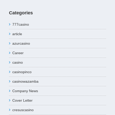
Categories
777casino
article
azurcasino
Career
casino
casinopinco
casinowazamba
Company News
Cover Letter
cresuscasino