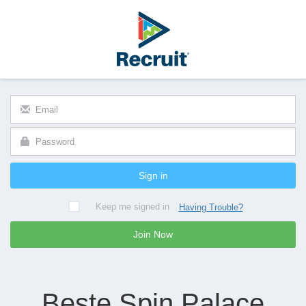
Sign in
Keep me signed in
Having Trouble?
Join Now
Beste Spin Palace