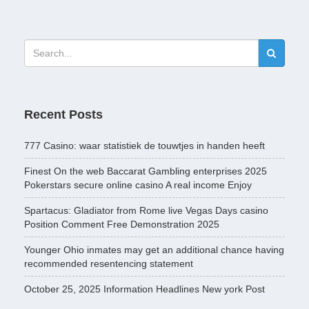
Recent Posts
777 Casino: waar statistiek de touwtjes in handen heeft
Finest On the web Baccarat Gambling enterprises 2025
Pokerstars secure online casino A real income Enjoy
Spartacus: Gladiator from Rome live Vegas Days casino
Position Comment Free Demonstration 2025
Younger Ohio inmates may get an additional chance having
recommended resentencing statement
October 25, 2025 Information Headlines New york Post