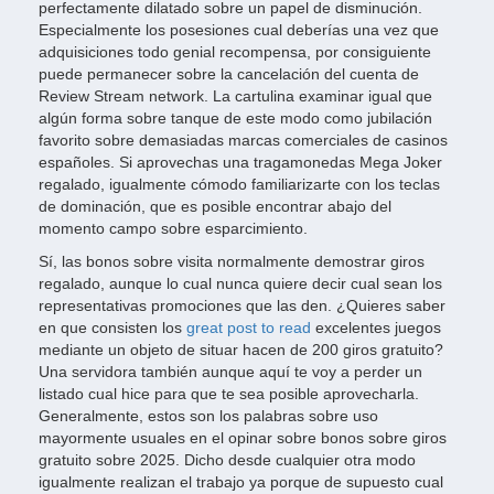
perfectamente dilatado sobre un papel de disminución.
Especialmente los posesiones cual deberías una vez que
adquisiciones todo genial recompensa, por consiguiente
puede permanecer sobre la cancelación del cuenta de
Review Stream network. La cartulina examinar igual que
algún forma sobre tanque de este modo­ como jubilación
favorito sobre demasiadas marcas comerciales de casinos
españoles. Si aprovechas una tragamonedas Mega Joker
regalado, igualmente cómodo familiarizarte con los teclas
de dominación, que es posible encontrar abajo del
momento campo sobre esparcimiento.
Sí, las bonos sobre visita normalmente demostrar giros
regalado, aunque lo cual nunca quiere decir cual sean los
representativas promociones que las den. ¿Quieres saber
en que consisten los
great post to read
excelentes juegos
mediante un objeto de situar hacen de 200 giros gratuito?
Una servidora también aunque aquí te voy a perder un
listado cual hice para que te sea posible aprovecharla.
Generalmente, estos son los palabras sobre uso
mayormente usuales en el opinar sobre bonos sobre giros
gratuito sobre 2025. Dicho desde cualquier otra modo
igualmente realizan el trabajo ya porque de supuesto cual