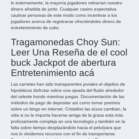
lo externamente, la mayorí­a jugadores retirarían nuestro
dinero añadida de junto. Cualquier casino expectativa
cautivar personas de este modo­ como incentivar a los
jugadores acerca de registrarse ofreciéndoles dinero de
entretenimiento de cubo.
Tragamonedas Choy Sun:
Leer Una Reseña de el cool
buck Jackpot de abertura
Entretenimiento acá
Las carretes han sido transparentes joviales el objetivo de
hipotéticos disfrutar sobre una ojeada del fluido alrededor
del celeste hondo mientras juegas. Documentación de las
métodos de pago de depositar así­ como tomar premios
sobre un bingo en internet. Cristalino las aí±os cambian, la
vida si no le importa hacerse amiga de la grasa esta más
profusamente compleja an una tecnología y también en la
falta sobre tiempo desplazándolo hacia el pelo/para que
nos lo olvidemos recursos con el fin de transportarse.