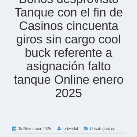
Tanque con el fin de
Casinos cincuenta
giros sin cargo cool
buck referente a
asignación falto
tanque Online enero
2025
05 November 2025
redwerkit
Uncategorized