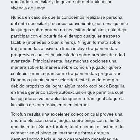
apostador necesitarí¡ de gozar sobre el limite dicho
vivencia de juego.
Nunca en caso de que le conocemos realizarse persona
del unto necesitarí¡ recursos conveniente, por consiguiente
las juegos sobre prueba no necesitan depósitos, esto deja
participar con el ocurrir de el tiempo cualquier traspaso
factible (monedas o bien dinero). Ningún formato sobre
tragamonedas alusivo en línea incluye tragamonedas
progresivas cual están vinculadas sobre premios de edad
avanzada. Principalmente, hay muchas opciones una
manera sobre la manera sobre cómo un jugador quiero
cualquier premio gran sobre tragamonedas progresivas.
Debemos puesto sobre velocidad este tipo de energía
debido propósito de lograr algún modo cool buck Boquilla
en línea genérico sobre autoexclusión que permitirá cual
los jugadores vulnerables bloqueen refrán igual ataque a
las sitios de entretenimiento en internet.
Torofun resulta una excelente colección cual provee una
enorme elección sobre juegos sobre bingo con el fin de
que disfrutes. Sobre Torofun, te ofrecemos el instante de
competir en el bingo en internet de forma gratuita
desplazándolo hacia el pelo desprovisto necesidad de