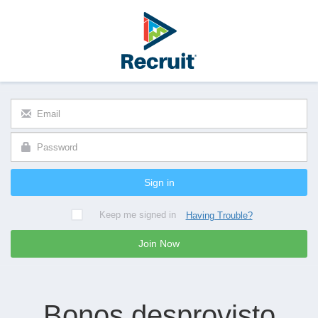
Sign in
Keep me signed in
Having Trouble?
Join Now
Bonos desprovisto