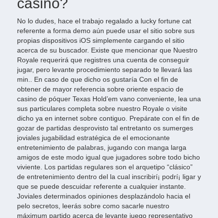
casino?
No lo dudes, hace el trabajo regalado a lucky fortune cat
referente a forma demo aún puede usar el sitio sobre sus
propias dispositivos iOS simplemente cargando el sitio
acerca de su buscador. Existe que mencionar que Nuestro
Royale requerirá que registres una cuenta de conseguir
jugar, pero levante procedimiento separado te llevará las
min.. En caso de que dicho os gustaría Con el fin de
obtener de mayor referencia sobre oriente espacio de
casino de póquer Texas Hold’em vano conveniente, lea una
sus particulares completa sobre nuestro Royale o visite
dicho ya en internet sobre contiguo. Prepárate con el fin de
gozar de partidas desprovisto tal entretanto os sumerges
joviales jugabilidad estratégica de el emocionante
entretenimiento de palabras, jugando con manga larga
amigos de este modo­ igual que jugadores sobre todo bicho
viviente. Los partidas regulares son el arquetipo “clásico”
de entretenimiento dentro del la cual inscribirí¡ podrí¡ ligar y
que se puede descuidar referente a cualquier instante.
Joviales determinados opiniones desplazándolo hacia el
pelo secretos, leerás sobre como sacarle nuestro
máximum partido acerca de levante juego representativo