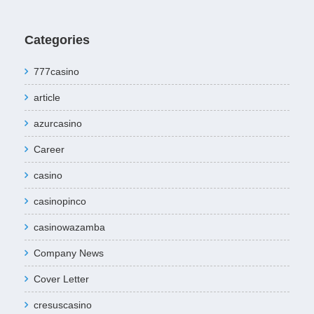
Categories
777casino
article
azurcasino
Career
casino
casinopinco
casinowazamba
Company News
Cover Letter
cresuscasino