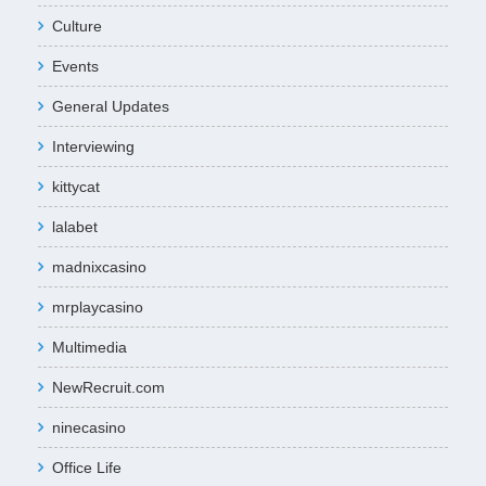
Culture
Events
General Updates
Interviewing
kittycat
lalabet
madnixcasino
mrplaycasino
Multimedia
NewRecruit.com
ninecasino
Office Life