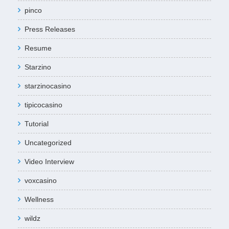
pinco
Press Releases
Resume
Starzino
starzinocasino
tipicocasino
Tutorial
Uncategorized
Video Interview
voxcasino
Wellness
wildz