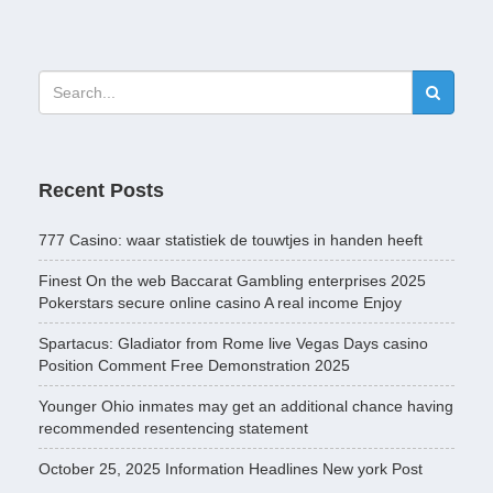
Recent Posts
777 Casino: waar statistiek de touwtjes in handen heeft
Finest On the web Baccarat Gambling enterprises 2025
Pokerstars secure online casino A real income Enjoy
Spartacus: Gladiator from Rome live Vegas Days casino
Position Comment Free Demonstration 2025
Younger Ohio inmates may get an additional chance having
recommended resentencing statement
October 25, 2025 Information Headlines New york Post