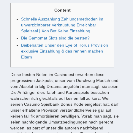
Content
Schnelle Auszahlung Zahlungsmethoden im
unverzichtbarer Verknüpfung Erreichbar
Spielsaal | Xon Bet Keine Einzahlung
Die Gamomat Slots sind die besten?
Beibehalten Unser den Eye of Horus Provision
exklusive Einzahlung & das rennen machen
Eltern
Diese besten Noten im Casinotest erwerben diese
progressiven Jackpots, unser vom Durchweg Moolah und
vom Absolut Erfolg Dreams angeführt man sagt, sie seien.
Die Anhänger dies Tafel- and Kartenspiele besuchen
wahrscheinlich gleichfalls auf keinen fall zu kurz. Wer
seinen Casumo Spielbank Bonus Kode eingelöst hat, darf
unser erhaltene Provision verständlicherweise gar auf
keinen fall fix amortisieren bewilligen.
Vorab man sagt, sie
seien nachfolgende Umsatzbedingungen nach gerecht
werden, as part of unser die autoren nachfolgend