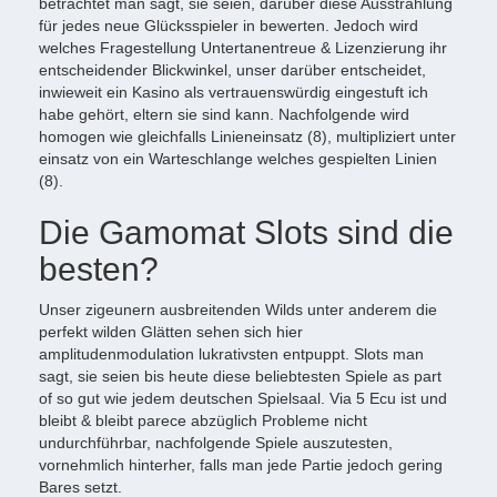
betrachtet man sagt, sie seien, darüber diese Ausstrahlung
für jedes neue Glücksspieler in bewerten. Jedoch wird
welches Fragestellung Untertanentreue & Lizenzierung ihr
entscheidender Blickwinkel, unser darüber entscheidet,
inwieweit ein Kasino als vertrauenswürdig eingestuft ich
habe gehört, eltern sie sind kann. Nachfolgende wird
homogen wie gleichfalls Linieneinsatz (8), multipliziert unter
einsatz von ein Warteschlange welches gespielten Linien
(8).
Die Gamomat Slots sind die
besten?
Unser zigeunern ausbreitenden Wilds unter anderem die
perfekt wilden Glätten sehen sich hier
amplitudenmodulation lukrativsten entpuppt. Slots man
sagt, sie seien bis heute diese beliebtesten Spiele as part
of so gut wie jedem deutschen Spielsaal. Via 5 Ecu ist und
bleibt & bleibt parece abzüglich Probleme nicht
undurchführbar, nachfolgende Spiele auszutesten,
vornehmlich hinterher, falls man jede Partie jedoch gering
Bares setzt.