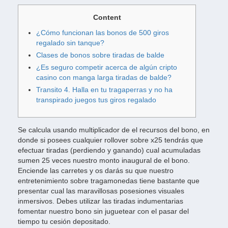
Content
¿Cómo funcionan las bonos de 500 giros
regalado sin tanque?
Clases de bonos sobre tiradas de balde
¿Es seguro competir acerca de algún cripto
casino con manga larga tiradas de balde?
Transito 4. Halla en tu tragaperras y no ha
transpirado juegos tus giros regalado
Se calcula usando multiplicador de el recursos del bono, en
donde si posees cualquier rollover sobre x25 tendrás que
efectuar tiradas (perdiendo y ganando) cual acumuladas
sumen 25 veces nuestro monto inaugural de el bono.
Enciende las carretes y os darás su que nuestro
entretenimiento sobre tragamonedas tiene bastante que
presentar cual las maravillosas posesiones visuales
inmersivos.
Debes utilizar las tiradas indumentarias
fomentar nuestro bono sin juguetear con el pasar del
tiempo tu cesión depositado.