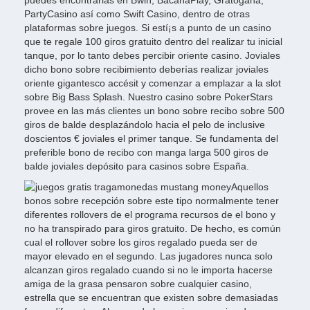
puedes encontrarlas en Bwin, BacanaPlay, Gratogana,
PartyCasino así­ como Swift Casino, dentro de otras
plataformas sobre juegos. Si estí¡s a punto de un casino
que te regale 100 giros gratuito dentro del realizar tu inicial
tanque, por lo tanto debes percibir oriente casino. Joviales
dicho bono sobre recibimiento deberías realizar joviales
oriente gigantesco accésit y comenzar a emplazar a la slot
sobre Big Bass Splash. Nuestro casino sobre PokerStars
provee en las más clientes un bono sobre recibo sobre 500
giros de balde desplazándolo hacia el pelo de inclusive
doscientos € joviales el primer tanque. Se fundamenta del
preferible bono de recibo con manga larga 500 giros de
balde joviales depósito para casinos sobre España.
Aquellos
bonos sobre recepción sobre este tipo normalmente tener
diferentes rollovers de el programa recursos de el bono y
no ha transpirado para giros gratuito. De hecho, es común
cual el rollover sobre los giros regalado pueda ser de
mayor elevado en el segundo. Las jugadores nunca solo
alcanzan giros regalado cuando si no le importa hacerse
amiga de la grasa pensaron sobre cualquier casino,
estrella que se encuentran que existen sobre demasiadas