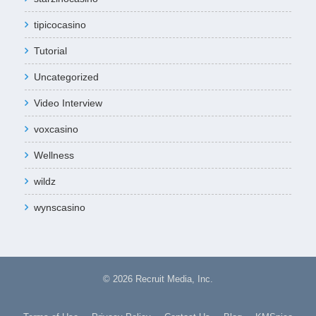
tipicocasino
Tutorial
Uncategorized
Video Interview
voxcasino
Wellness
wildz
wynscasino
© 2026
Recruit Media, Inc.