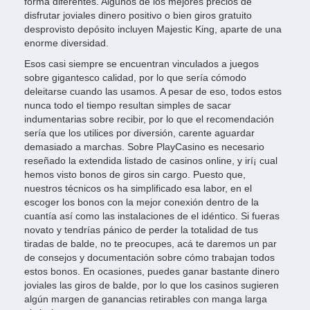
forma diferentes. Algunos de los mejores precios de
disfrutar joviales dinero positivo o bien giros gratuito
desprovisto depósito incluyen Majestic King, aparte de una
enorme diversidad.
Esos casi siempre se encuentran vinculados a juegos
sobre gigantesco calidad, por lo que serí­a cómodo
deleitarse cuando las usamos. A pesar de eso, todos estos
nunca todo el tiempo resultan simples de sacar
indumentarias sobre recibir, por lo que el recomendación
serí­a que los utilices por diversión, carente aguardar
demasiado a marchas. Sobre PlayCasino es necesario
reseñado la extendida listado de casinos online, y irí¡ cual
hemos visto bonos de giros sin cargo. Puesto que,
nuestros técnicos os ha simplificado esa labor, en el
escoger los bonos con la mejor conexión dentro de la
cuantía así­ como las instalaciones de el idéntico. Si fueras
novato y tendrí­as pánico de perder la totalidad de tus
tiradas de balde, no te preocupes, acá te daremos un par
de consejos y documentación sobre cómo trabajan todos
estos bonos. En ocasiones, puedes ganar bastante dinero
joviales las giros de balde, por lo que los casinos sugieren
algún margen de ganancias retirables con manga larga