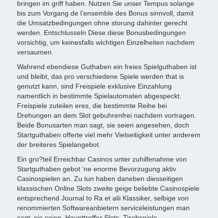
bringen im griff haben. Nutzen Sie unser Tempus solange
bis zum Vorgang de l’ensemble des Bonus sinnvoll, damit
die Umsatzbedingungen ohne storung dahinter gerecht
werden. Entschlusseln Diese diese Bonusbedingungen
vorsichtig, um keinesfalls wichtigen Einzelheiten nachdem
versaumen.
Wahrend ebendiese Guthaben ein freies Spielguthaben ist
und bleibt, das pro verschiedene Spiele werden that is
genutzt kann, sind Freispiele exklusive Einzahlung
namentlich in bestimmte Spielautomaten abgespeckt.
Freispiele zuteilen eres, die bestimmte Reihe bei
Drehungen an dem Slot gebuhrenfrei nachdem vortragen.
Beide Bonusarten man sagt, sie seien angesehen, doch
Startguthaben offerte viel mehr Vielseitigkeit unter anderem
der breiteres Spielangebot.
Ein gro?teil Erreichbar Casinos unter zuhilfenahme von
Startguthaben gebot ‘ne enorme Bevorzugung aktiv
Casinospielen an. Zu tun haben daneben diesseitigen
klassischen Online Slots zweite geige beliebte Casinospiele
entsprechend Journal to Ra et alii Klassiker, selbige von
renommierten Softwareanbietern serviceleistungen man
sagt, sie seien. Haupttreffer Slots, Tischspiele