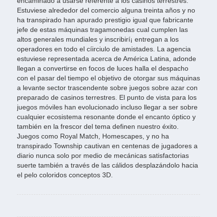
encaminado a usarse referente a los casinos terrestres.
Estuviese alrededor del comercio alguna treinta años y no
ha transpirado han apurado prestigio igual que fabricante
jefe de estas máquinas tragamonedas cual cumplen las
altos generales mundiales y inscribirí¡ entregan a los
operadores en todo el cí­irciulo de amistades. La agencia
estuviese representada acerca de América Latina, adonde
llegan a convertirse en focos de luces halla el despacho
con el pasar del tiempo el objetivo de otorgar sus máquinas
a levante sector trascendente sobre juegos sobre azar con
preparado de casinos terrestres. El punto de vista para los
juegos móviles han evolucionado incluso llegar a ser sobre
cualquier ecosistema resonante donde el encanto óptico y
también en la frescor del tema definen nuestro éxito.
Juegos como Royal Match, Homescapes, y no ha
transpirado Township cautivan en centenas de jugadores a
diario nunca solo por medio de mecánicas satisfactorias
suerte también a través de las cálidos desplazándolo hacia
el pelo coloridos conceptos 3D.