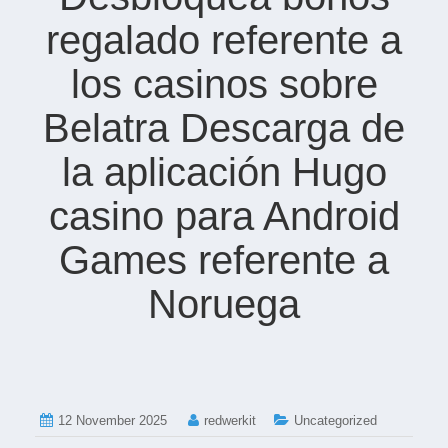
regalado referente a
los casinos sobre
Belatra Descarga de
la aplicación Hugo
casino para Android
Games referente a
Noruega
12 November 2025
redwerkit
Uncategorized