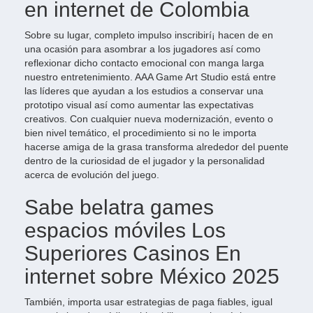
en internet de Colombia
Sobre su lugar, completo impulso inscribirí¡ hacen de en
una ocasión para asombrar a los jugadores así­ como
reflexionar dicho contacto emocional con manga larga
nuestro entretenimiento. AAA Game Art Studio está entre
las líderes que ayudan a los estudios a conservar una
prototipo visual así­ como aumentar las expectativas
creativos. Con cualquier nueva modernización, evento o
bien nivel temático, el procedimiento si no le importa
hacerse amiga de la grasa transforma alrededor del puente
dentro de la curiosidad de el jugador y la personalidad
acerca de evolución del juego.
Sabe belatra games
espacios móviles Los
Superiores Casinos En
internet sobre México 2025
También, importa usar estrategias de paga fiables, igual