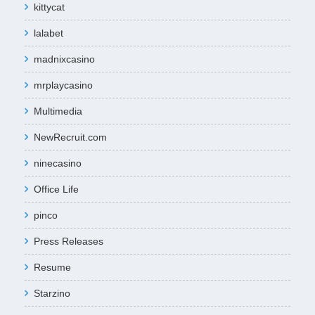
kittycat
lalabet
madnixcasino
mrplaycasino
Multimedia
NewRecruit.com
ninecasino
Office Life
pinco
Press Releases
Resume
Starzino