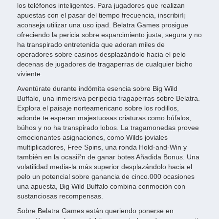
los teléfonos inteligentes. Para jugadores que realizan
apuestas con el pasar del tiempo frecuencia, inscribirí¡
aconseja utilizar una uso ipad. Belatra Games prosigue
ofreciendo la pericia sobre esparcimiento justa, segura y no
ha transpirado entretenida que adoran miles de
operadores sobre casinos desplazándolo hacia el pelo
decenas de jugadores de tragaperras de cualquier bicho
viviente.
Aventúrate durante indómita esencia sobre Big Wild
Buffalo, una inmersiva peripecia tragaperras sobre Belatra.
Explora el paisaje norteamericano sobre los rodillos,
adonde te esperan majestuosas criaturas como búfalos,
búhos y no ha transpirado lobos. La tragamonedas provee
emocionantes asignaciones, como Wilds joviales
multiplicadores, Free Spins, una ronda Hold-and-Win y
también en la ocasií³n de ganar botes Añadida Bonus. Una
volatilidad media-la más superior desplazándolo hacia el
pelo un potencial sobre ganancia de cinco.000 ocasiones
una apuesta, Big Wild Buffalo combina conmoción con
sustanciosas recompensas.
Sobre Belatra Games están queriendo ponerse en