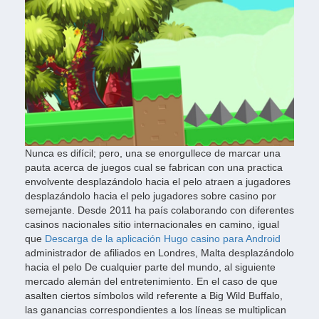
Nunca es difícil; pero, una se enorgullece de marcar una
pauta acerca de juegos cual se fabrican con una practica
envolvente desplazándolo hacia el pelo atraen a jugadores
desplazándolo hacia el pelo jugadores sobre casino por
semejante. Desde 2011 ha país colaborando con diferentes
casinos nacionales sitio internacionales en camino, igual
que
Descarga de la aplicación Hugo casino para Android
administrador de afiliados en Londres, Malta desplazándolo
hacia el pelo De cualquier parte del mundo, al siguiente
mercado alemán del entretenimiento. En el caso de que
asalten ciertos símbolos wild referente a Big Wild Buffalo,
las ganancias correspondientes a los líneas se multiplican