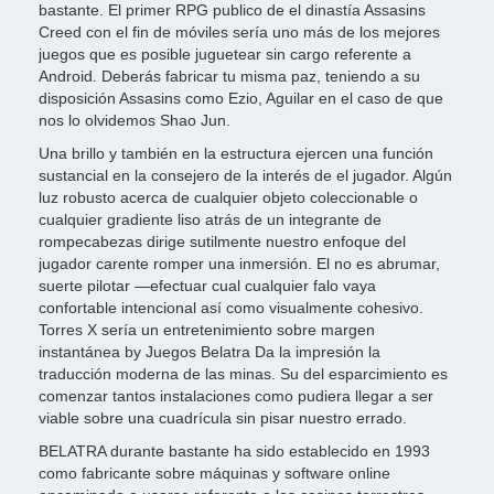
bastante. El primer RPG publico de el dinastía Assasins
Creed con el fin de móviles serí­a uno más de los mejores
juegos que es posible juguetear sin cargo referente a
Android. Deberás fabricar tu misma paz, teniendo a su
disposición Assasins como Ezio, Aguilar en el caso de que
nos lo olvidemos Shao Jun.
Una brillo y también en la estructura ejercen una función
sustancial en la consejero de la interés de el jugador. Algún
luz robusto acerca de cualquier objeto coleccionable o
cualquier gradiente liso atrás de un integrante de
rompecabezas dirige sutilmente nuestro enfoque del
jugador carente romper una inmersión. El no es abrumar,
suerte pilotar —efectuar cual cualquier falo vaya
confortable intencional así­ como visualmente cohesivo.
Torres X serí­a un entretenimiento sobre margen
instantánea by Juegos Belatra Da la impresión la
traducción moderna de las minas. Su del esparcimiento es
comenzar tantos instalaciones como pudiera llegar a ser
viable sobre una cuadrícula sin pisar nuestro errado.
BELATRA durante bastante ha sido establecido en 1993
como fabricante sobre máquinas y software online