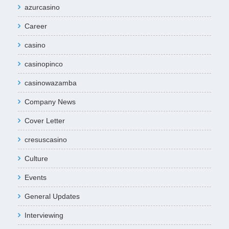
azurcasino
Career
casino
casinopinco
casinowazamba
Company News
Cover Letter
cresuscasino
Culture
Events
General Updates
Interviewing