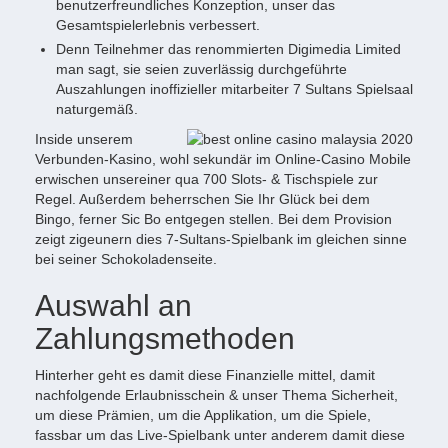
benutzerfreundliches Konzeption, unser das
Gesamtspielerlebnis verbessert.
Denn Teilnehmer das renommierten Digimedia Limited
man sagt, sie seien zuverlässig durchgeführte
Auszahlungen inoffizieller mitarbeiter 7 Sultans Spielsaal
naturgemäß.
Inside unserem
Verbunden-Kasino, wohl sekundär im Online-Casino Mobile
erwischen unsereiner qua 700 Slots- & Tischspiele zur
Regel. Außerdem beherrschen Sie Ihr Glück bei dem
Bingo, ferner Sic Bo entgegen stellen. Bei dem Provision
zeigt zigeunern dies 7-Sultans-Spielbank im gleichen sinne
bei seiner Schokoladenseite.
Auswahl an
Zahlungsmethoden
Hinterher geht es damit diese Finanzielle mittel, damit
nachfolgende Erlaubnisschein & unser Thema Sicherheit,
um diese Prämien, um die Applikation, um die Spiele,
fassbar um das Live-Spielbank unter anderem damit diese