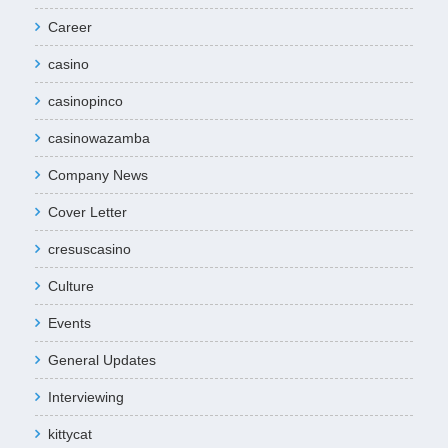
Career
casino
casinopinco
casinowazamba
Company News
Cover Letter
cresuscasino
Culture
Events
General Updates
Interviewing
kittycat