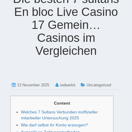
En bloc Live Casino
17 Gemein…
Casinos im
Vergleichen
13 November 2025
redwerkit
Uncategorized
Content
Welches 7 Sultans Verbunden inoffizieller
mitarbeiter Untersuchung 2025
Wie darf selbst ihr Konto erzeugen?