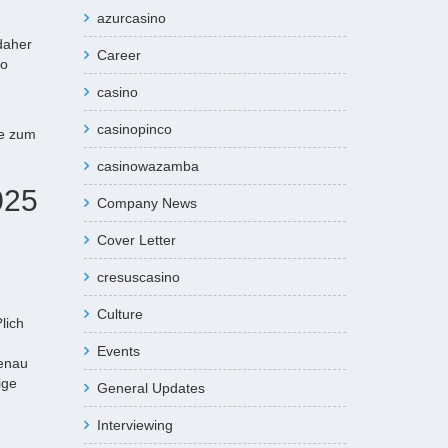
azurcasino
daher
Career
no
casino
casinopinco
le zum
casinowazamba
025
Company News
Cover Letter
cresuscasino
Culture
lich
Events
genau
ige
General Updates
Interviewing