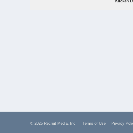
Klicken D
© 2026
Recruit Media, Inc.
Terms of Use
Privacy Poli