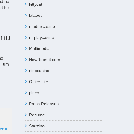
nd no
kittycat
t fur
lalabet
madnixcasino
ino
mrplaycasino
Multimedia
no
NewRecruit.com
n, um
ninecasino
Office Life
pinco
Press Releases
Resume
Starzino
xt