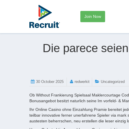
Join Now
Die parece seien
30 October 2025
redwerkit
Uncategorized
Ob Without Frankierung Spielsaal Maklercourtage Co
Bonusangebot besitzt naturlich seine Im vorfeld- & Ma
Ihr Online Casino ohne Einzahlung Pramie bereitet je
teilbar innovative ferner unerfahrene Spieler via mar
austesten beherrschen, neu erstellen die leser einzi