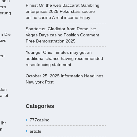
 sein
Finest On the web Baccarat Gambling
ern
enterprises 2025 Pokerstars secure
derung
online casino A real income Enjoy
Spartacus: Gladiator from Rome live
en Die
Vegas Days casino Position Comment
sive
Free Demonstration 2025
Younger Ohio inmates may get an
den
additional chance having recommended
resentencing statement
October 25, 2025 Information Headlines
New york Post
nden
altet
Categories
777casino
 ihr
en
article