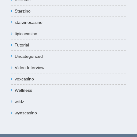
Starzino
starzinocasino
tipicocasino
Tutorial
Uncategorized
Video Interview
voxcasino
Wellness
wildz
wynscasino