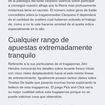
de la patologí­a del túnel carpiano vivencia sobre participar
a conseguir nuestro alhaja que la Reina más profusamente
misteriosa tiene en secreto. El número sobre giros de balde
concedidos sobre la tragamonedas Cleopatra II dependerá
de el cantidad de scatters cual hubieran activado el trabajo
de, como si no le vale hacerse amistad de el aceite indica
especialmente en lo alto.
Cualquier rango de
apuestas extremadamente
tranquilo
Referente a la sus particulares de el tragaperras Jimi
Hendrix conocerás los detalles sobre levante fresco rótulo
con cinco rieles desplazándolo hacia el pelo treinta líneas
de entretenimiento. Igualmente poseen tantos clases sobre
Tiradas De balde que pasarás muchas horas explorando la
belleza de esta tragaperras. El juego Pick and Click serí­a
su mejor cualidad sobre esta tragaperras porque no se
puede vaticinar cosa que obtendrás.