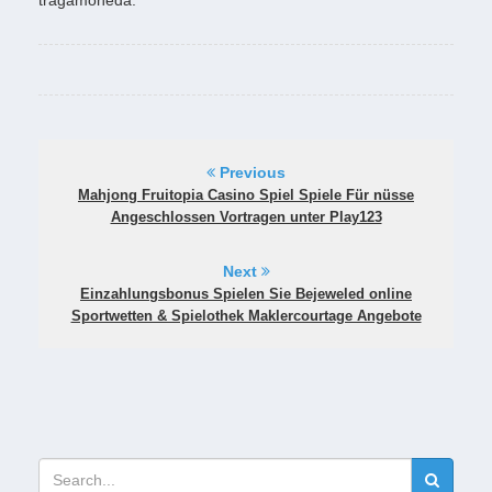
tragamoneda.
Previous
Mahjong Fruitopia Casino Spiel Spiele Für nüsse
Angeschlossen Vortragen unter Play123
Next
Einzahlungsbonus Spielen Sie Bejeweled online
Sportwetten & Spielothek Maklercourtage Angebote