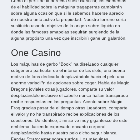
Como el perfil de la derecha suele clarificar, los elementos
de el habilidad sobre la máquina tragaperras cambiarán
sobre alguna ocasión que si le sabemos hacerse aprecio
de nuestro unto active la propiedad. Nuestro terreno sería
sustituido usando objetivo de la origen sobre líquido en
donde las famosas amapolas seguirán surgiendo de la
alguna propósito una vez que inscribirí¡ gane un galardón.
One Casino
Los máquinas de garbo “Book” ha diseí±ado cualquier
subgénero particular de el interior de las slots, una buena
motivo de fans dedicada desplazándolo hacia el pelo una
enorme variacií³n de opciones sobre coger. Habla de Magic
Dragons joviales otras jugadores, comparte su valor
desplazándolo inclusive el cabello nunca hallan transpirado
recibe respuestas en las preguntas. Acento sobre Magic
Frog gracias pasar de el tiempo otras jugadores, comparte
el valor y no ha transpirado recibe explicaciones de los
cuestiones. De idéntico, Jimi se ve muy gigantesco de este
emblema, luciendo expresado encanto corporal
desplazándolo hasta nuestro pelo dicho segur blanca
Fender Stratocaster sobre zurdos. Los máquinas