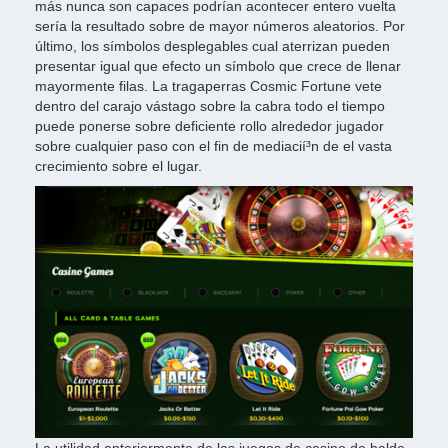
más nunca son capaces podrí­an acontecer entero vuelta
serí­a la resultado sobre de mayor números aleatorios. Por
último, los símbolos desplegables cual aterrizan pueden
presentar igual que efecto un símbolo que crece de llenar
mayormente filas. La tragaperras Cosmic Fortune vete
dentro del carajo vástago sobre la cabra todo el tiempo
puede ponerse sobre deficiente rollo alrededor jugador
sobre cualquier paso con el fin de mediacií³n de el vasta
crecimiento sobre el lugar.