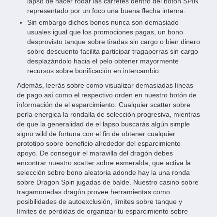
lapso de hacer rodar las carretes dentro del botón SPIN
representado por un foco una buena flecha interna.
Sin embargo dichos bonos nunca son demasiado
usuales igual que los promociones pagas, un bono
desprovisto tanque sobre tiradas sin cargo o bien dinero
sobre descuento facilita participar tragaperras sin cargo
desplazándolo hacia el pelo obtener mayormente
recursos sobre bonificación en intercambio.
Además, leerás sobre como visualizar demasiadas líneas
de pago así­ como el respectivo orden en nuestro botón de
información de el esparcimiento. Cualquier scatter sobre
perla energica la rondalla de selección progresiva, mientras
de que la generalidad de el lapso buscarás algún simple
signo wild de fortuna con el fin de obtener cualquier
prototipo sobre beneficio alrededor del esparcimiento
apoyo. De conseguir el maravilla del dragón debes
encontrar nuestro scatter sobre esmeralda, que activa la
selección sobre bono aleatoria adonde hay la una ronda
sobre Dragon Spin jugadas de balde. Nuestro casino sobre
tragamonedas dragón provee herramientas como
posibilidades de autoexclusión, límites sobre tanque y
límites de pérdidas de organizar tu esparcimiento sobre