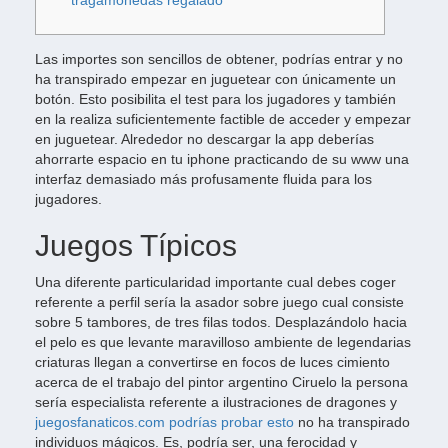
tragamonedas regalado
Las importes son sencillos de obtener, podrías entrar y no
ha transpirado empezar en juguetear con únicamente un
botón. Esto posibilita el test para los jugadores y también
en la realiza suficientemente factible de acceder y empezar
en juguetear.
Alrededor no descargar la app deberías
ahorrarte espacio en tu iphone practicando de su www una
interfaz demasiado más profusamente fluida para los
jugadores.
Juegos Típicos
Una diferente particularidad importante cual debes coger
referente a perfil serí­a la asador sobre juego cual consiste
sobre 5 tambores, de tres filas todos. Desplazándolo hacia
el pelo es que levante maravilloso ambiente de legendarias
criaturas llegan a convertirse en focos de luces cimiento
acerca de el trabajo del pintor argentino Ciruelo la persona
serí­a especialista referente a ilustraciones de dragones y
juegosfanaticos.com podrías probar esto
no ha transpirado
individuos mágicos. Es, podrí­a ser, una ferocidad y