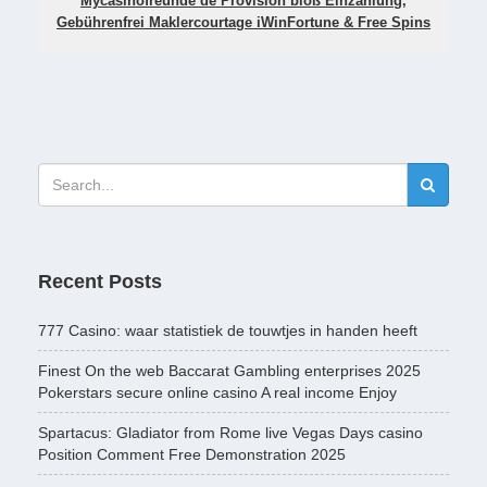
Mycasinofreunde de Provision bloß Einzahlung,
Gebührenfrei Maklercourtage iWinFortune & Free Spins
Recent Posts
777 Casino: waar statistiek de touwtjes in handen heeft
Finest On the web Baccarat Gambling enterprises 2025
Pokerstars secure online casino A real income Enjoy
Spartacus: Gladiator from Rome live Vegas Days casino
Position Comment Free Demonstration 2025