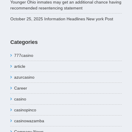
Younger Ohio inmates may get an additional chance having
recommended resentencing statement
October 25, 2025 Information Headlines New york Post
Categories
777casino
article
azurcasino
Career
casino
casinopinco
casinowazamba
Company News