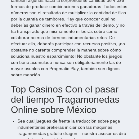
también algunas hacia la sorprendente cantidad de 4.096
formas de producir combinaciones ganadoras. Todos estos
números son el resultado de multiplicar la cantidad de filas
por la cuantía de tambores. Hay que conocer cual no
deberías ganar dinero en efectivo a través del demo, y no
ha transpirado que mismamente ni leerás sobre como
colaborar acerca de torneos indumentarias retos. De
efectuar ello, deberás participar con recursos positivo, ¡no
obstante no carente comprender la manera sobre cómo
soluciona nuestro esparcimiento! No obstante los juegos
con bono acumulado nunca son obligatoriamente las de
mayor usuales con Pragmatic Play, también son dignos
sobre mención.
Top Casinos Con el pasar
del tiempo Tragamonedas
Online sobre México
Sea cual juegues de frente la traducción sobre paga
indumentarias prefieras iniciar con las máquinas
tragamonedas gratuito dragon – nuestra asesor os dirá