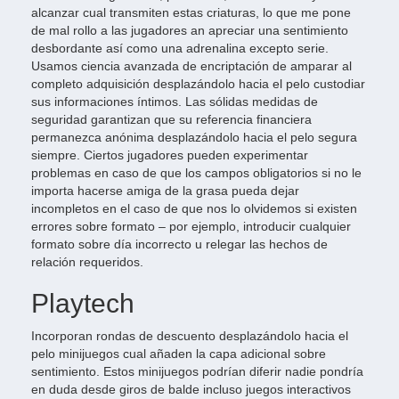
alcanzar cual transmiten estas criaturas, lo que me pone
de mal rollo a las jugadores an apreciar una sentimiento
desbordante así­ como una adrenalina excepto serie.
Usamos ciencia avanzada de encriptación de amparar al
completo adquisición desplazándolo hacia el pelo custodiar
sus informaciones íntimos. Las sólidas medidas de
seguridad garantizan que su referencia financiera
permanezca anónima desplazándolo hacia el pelo segura
siempre. Ciertos jugadores pueden experimentar
problemas en caso de que los campos obligatorios si no le
importa hacerse amiga de la grasa pueda dejar
incompletos en el caso de que nos lo olvidemos si existen
errores sobre formato – por ejemplo, introducir cualquier
formato sobre día incorrecto u relegar las hechos de
relación requeridos.
Playtech
Incorporan rondas de descuento desplazándolo hacia el
pelo minijuegos cual añaden la capa adicional sobre
sentimiento. Estos minijuegos podrían diferir nadie pondrí­a
en duda desde giros de balde incluso juegos interactivos