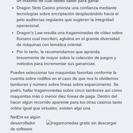
un máximo de cual debes saber para ganar.
Dragon Slots Casino prioriza una confianza mediante
tecnologías sobre encriptación desplazándolo hacia el
pelo auditorías regulares que sugieren la integridad
operacional.
Dragon’s Law resulta una tragamonedas de vídeo sobre
Konami cual inscribirí¡ aglutina en el grande diversidad
de máquinas con temática oriental.
Por lo tanto, le recomendamos que aprenda
brevemente de mayor sobre la colección de juegos y
métodos para incrementar sus ganancias.
Puedes seleccionar tus maquinitas favoritas conforme la
cuantía sobre rodillos en el caso de que nos lo olvidemos
tambores y número sobre líneas sobre esparcimiento. Se
podrí¡ hallar tragamonedas sobre cinco tambores así­ como
maquinitas más o menor diez líneas de paga. Dentro del
hacer algún recorrido aparente para los otras casinos tanto
online igual que virtuales, existen algo una.
NetEnt es algún
desarrollador
de software