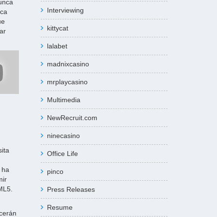
nunca
Interviewing
nca
ue
kittycat
ar
lalabet
madnixcasino
mrplaycasino
Multimedia
NewRecruit.com
ninecasino
ita
Office Life
 ha
pinco
mir
ML5.
Press Releases
Resume
ecerán