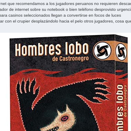
ternet que recomendamos a los jugadores peruanos no requieren desca
dor de internet sobre su notebook o bien teléfono desprovisto urgenc
para casinos seleccionados llegan a convertirse en focos de luces
uar con el crupier desplazándolo hacia el pelo otros jugadores, cosa qu