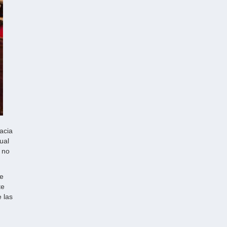
acia
ual
y no
de
te
 las