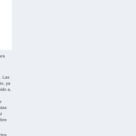
ara
. Las
ño, ya
ido a,
e
stas
ez
obre
rtos.