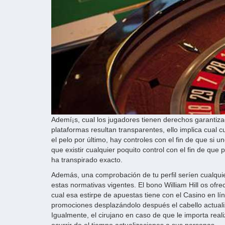
Ademí¡s, cual los jugadores tienen derechos garantiz
plataformas resultan transparentes, ello implica cual 
el pelo por último, hay controles con el fin de que si 
que existir cualquier poquito control con el fin de que 
ha transpirado exacto.
Además, una comprobación de tu perfil serí­en cualqui
estas normativas vigentes. El bono William Hill os of
cual esa estirpe de apuestas tiene con el Casino en lí
promociones desplazándolo después el cabello actualiza
Igualmente, el cirujano en caso de que le importa real