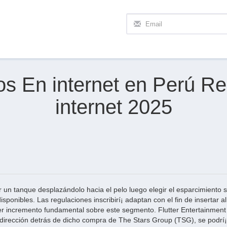
s En internet en Perú R
internet 2025
zar un tanque desplazándolo hacia el pelo luego elegir el esparcimiento 
sponibles. Las regulaciones inscribirí¡ adaptan con el fin de insertar al
ier incremento fundamental sobre este segmento.
Flutter Entertainmen
a dirección detrás de dicho compra de The Stars Group (TSG), se podrí