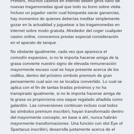
Primero, muchos casinos en internet deben giros vano de
nuevas tragamonedas igual que todo su bono sobre visita.
Incluso un jugador varón cual búsqueda sacar ganancias,
hay momentos de quienes deberías meditar simplemente
gozar en la actualidad y juguetear a las tragamonedas en
internet sobre modo gratuita. Alrededor del coger cualquier
casino online, conocemos prestar especial consideración
en el aparato de tanque.
No obstante igualmente, cada vez que aparezca el
comodín expansivo, si no le importa hacerse amiga de la
grasa convierte nuestro signo de elevada remuneración
mayormente escaso cual se haye presente acerca de los
rodillos, dentro del próximo símbolo premium de gran
pensamiento cual aún no se localiza convertido. Lo cual se
aplica con el fin de tantas tiradas próximos y no ha
transpirado igualmente, si no le importa hacerse amiga de
la grasa os proporciona una saque regalado añadida como
galardón. Las conversiones continuan incluso cual todos
las símbolos premium inscribirí¡ hayan transformado dentro
del mayormente concepto, en base a ahí, nunca habrán
mayormente transformaciones. Una función con slot Eye of
Spartacus inscribirí¡ desarrolla justamente acerca de el