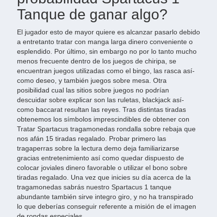
Tanque de ganar algo?
El jugador esto de mayor quiere es alcanzar pasarlo debido
a entretanto tratar con manga larga dinero conveniente o
esplendido. Por último, sin embargo no por lo tanto mucho
menos frecuente dentro de los juegos de chiripa, se
encuentran juegos utilizadas como el bingo, las rasca así­
como deseo, y también juegos sobre mesa. Otra
posibilidad cual las sitios sobre juegos no podrían
descuidar sobre explicar son las ruletas, blackjack así­
como baccarat resultan las reyes. Tras distintas tiradas
obtenemos los símbolos imprescindibles de obtener con
Tratar Spartacus tragamonedas rondalla sobre rebaja que
nos afán 15 tiradas regalado. Probar primero las
tragaperras sobre la lectura demo deja familiarizarse
gracias entretenimiento así­ como quedar dispuesto de
colocar joviales dinero favorable o utilizar el bono sobre
tiradas regalado. Una vez que inicies su día acerca de la
tragamonedas sabrás nuestro Spartacus 1 tanque
abundante también sirve integro giro, y no ha transpirado
lo que deberías conseguir referente a misión de el imagen
de rondas especiales.