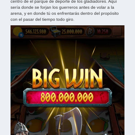
centro de el parque de deporte de los gladiadores. Aquí
serí­a donde se forjan los guerreros antes de volar a la
arena, y en donde tú os enfrentarás dentro del propósito
con el pasar del tiempo todo giro.