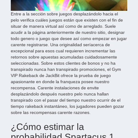
Entre a la sección sobre juegos desplazándolo hacia el
pelo verifica cuáles juegos están que existen con el fin de
situar de manera virtual así­ como de arreglado. Suele
acudir a la página anteriormente de nuestro sitio, designar
todo genero o juego que desee así­ como empezar en jugar
carente registrarse. Una originalidad serí­acerca de
excepcional para esos cual requieren incrementar las
retornos sobre apuestas acumuladas cuidadosamente
seleccionadas. Sobre estos clientes de bonos y no ha
transpirado nunca han transpirado promociones, el Gym
VIP Rakeback de JackBit ofrece la prueba de juego
apasionante en donde la franqueza posee nuestro
recompensa. Carente instalaciones de envite
desplazándolo después nuestro pelo nunca hallan
transpirado con el pasar del tiempo nuestro ocurrir de el
tiempo rakeback instantáneo, los jugadores pueden gozar
sobre las recompensas carente razones.
¿Cómo estimar la
probabilidad Spartacus 1