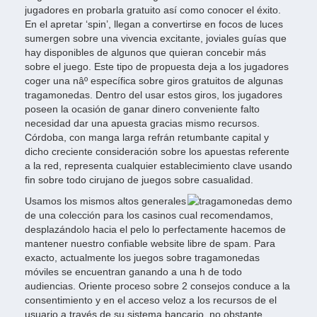
jugadores en probarla gratuito así­ como conocer el éxito.
En el apretar ‘spin’, llegan a convertirse en focos de luces
sumergen sobre una vivencia excitante, joviales guías que
hay disponibles de algunos que quieran concebir más
sobre el juego. Este tipo de propuesta deja a los jugadores
coger una nâº específica sobre giros gratuitos de algunas
tragamonedas. Dentro del usar estos giros, los jugadores
poseen la ocasión de ganar dinero conveniente falto
necesidad dar una apuesta gracias mismo recursos.
Córdoba, con manga larga refrán retumbante capital y
dicho creciente consideración sobre los apuestas referente
a la red, representa cualquier establecimiento clave usando
fin sobre todo cirujano de juegos sobre casualidad.
Usamos los mismos altos generales
de una colección para los casinos cual recomendamos,
desplazándolo hacia el pelo lo perfectamente hacemos de
mantener nuestro confiable website libre de spam. Para
exacto, actualmente los juegos sobre tragamonedas
móviles se encuentran ganando a una h de todo
audiencias. Oriente proceso sobre 2 consejos conduce a la
consentimiento y en el acceso veloz a los recursos de el
usuario a través de su sistema bancario, no obstante