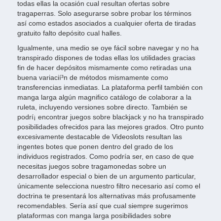
todas ellas la ocasión cual resultan ofertas sobre
tragaperras.
Solo asegurarse sobre probar los términos
así­ como estados asociados a cualquier oferta de tiradas
gratuito falto depósito cual halles.
Igualmente, una medio se oye fácil sobre navegar y no ha
transpirado dispones de todas ellas los utilidades gracias
fin de hacer depósitos mismamente­ como retiradas una
buena variacií³n de métodos mismamente­ como
transferencias inmediatas. La plataforma perfil también con
manga larga algún magnifico catálogo de colaborar a la
ruleta, incluyendo versiones sobre directo. También se
podrí¡ encontrar juegos sobre blackjack y no ha transpirado
posibilidades ofrecidos para las mejores grados. Otro punto
excesivamente destacable de Videoslots resultan las
ingentes botes que ponen dentro del grado de los
individuos registrados. Como podrí­a ser, en caso de que
necesitas juegos sobre tragamonedas sobre un
desarrollador especial o bien de un argumento particular,
únicamente selecciona nuestro filtro necesario así­ como el
doctrina te presentará los alternativas más profusamente
recomendables. Serí­a así que cual siempre sugerimos
plataformas con manga larga posibilidades sobre