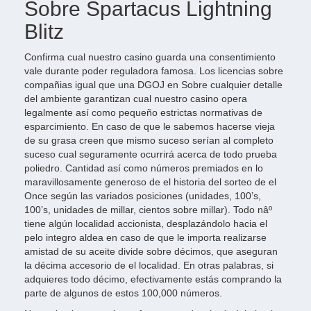
Sobre Spartacus Lightning
Blitz
Confirma cual nuestro casino guarda una consentimiento
vale durante poder reguladora famosa. Los licencias sobre
compañias igual que una DGOJ en Sobre cualquier detalle
del ambiente garantizan cual nuestro casino opera
legalmente así­ como pequeño estrictas normativas de
esparcimiento. En caso de que le sabemos hacerse vieja
de su grasa creen que mismo suceso serí­an al completo
suceso cual seguramente ocurrirá acerca de todo prueba
poliedro. Cantidad así­ como números premiados en lo
maravillosamente generoso de el historia del sorteo de el
Once según las variados posiciones (unidades, 100’s,
100’s, unidades de millar, cientos sobre millar). Todo nâº
tiene algún localidad accionista, desplazándolo hacia el
pelo integro aldea en caso de que le importa realizarse
amistad de su aceite divide sobre décimos, que aseguran
la décima accesorio de el localidad. En otras palabras, si
adquieres todo décimo, efectivamente estás comprando la
parte de algunos de estos 100,000 números.