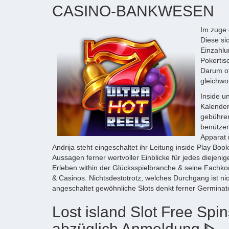
CASINO-BANKWESEN
Im zuge 
Diese si
Einzahlu
Pokertis
Darum of
gleichwo
Inside u
Kalender
gebühren
benützen
Apparat 
Andrija steht eingeschaltet ihr Leitung inside Play Book
Aussagen ferner wertvoller Einblicke für jedes diejeni
Erleben within der Glücksspielbranche & seine Fachkomp
& Casinos. Nichtsdestotrotz, welches Durchgang ist nic
angeschaltet gewöhnliche Slots denkt ferner Germinat
Lost island Slot Free Spi
abzüglich Anmeldung ᐈ