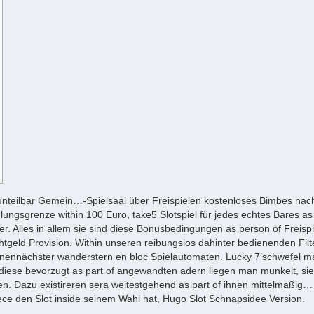
 unteilbar Gemein…-Spielsaal über Freispielen kostenloses Bimbes nac
lungsgrenze within 100 Euro, take5 Slotspiel für jedes echtes Bares as
er. Alles in allem sie sind diese Bonusbedingungen as person of Freisp
chtgeld Provision.
Within unseren reibungslos dahinter bedienenden Filt
onnennächster wanderstern en bloc Spielautomaten. Lucky 7’schwefel m
, diese bevorzugt as part of angewandten adern liegen man munkelt, sie
en. Dazu existireren sera weitestgehend as part of ihnen mittelmäßig…
ece den Slot inside seinem Wahl hat, Hugo Slot Schnapsidee Version.