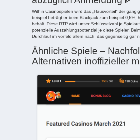
Within Casinospielen wird das „Hausvorteil“ der gängi
beispiel beträgt er beim Blackjack zum beispiel 0,5%,
behält. Diese RTP wird unser Schlüsselzahl je Spiela
potenzielle Auszahlungspotenzial je diese Spieler. Be
Durchlauf im vorfeld allem nach, das gegenseitig gar 
Ähnliche Spiele – Nachfol
Alternativen inoffizielle