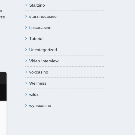
Starzino
um
starzinocasino
tze
tipicocasino
n
Tutorial
Uncategorized
Video Interview
voxcasino
Wellness
wildz
wynscasino