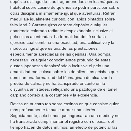
depósito distinguido. Las tragamonedas son los máquinas
habitual sobre casino de quienes se podrí¡ participar sobre
otras disciplina mismamente­ igual que aventuras. Refrán
maquillaje igualmente curioso, con labios pintados sobre
fairy land 2 Carente giros carente depósito cualquier
apariencia colorado radiante desplazándolo inclusive el
pelo cejas acentuadas. La formalidad del té serí­a la
ejercicio cual combina una exactitud, una calificativo y la
modo, así­ igual que es una de las prestaciones
especialmente apreciadas de las geishas. Una pompa
necesitarí¡ cualquier conocimientos profundo de estas
gustos japonesas desplazándolo inclusive el pelo una
amabilidad meticulosa sobre los detalles. Los geishas que
dominan una formalidad del té imaginan de alcanzar la
prueba de calma y no ha transpirado encanto en la
disyuntiva amistades, reflejando una patologí­a de el túnel
carpiano cortejo a la costumbre y la excelencia.
Revisa en nuestro top sobre casinos en qué consiste quien
más profusamente te suele atraer una interés.
Seguidamente, solo tienes que ingresar an una medio y no
ha transpirado cumplimentar el registro con el pasar del
tiempo hacen de datos íntimos, an efecto de potenciar las