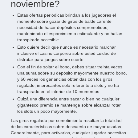
noviembre?
Estas ofertas periódicas brindan a los jugadores el
momento sobre gozar de giros de balde carente
necesidad de hacer depósitos comprometidos,
manteniendo el esparcimiento estimulante y no hallan
transpirado accesible.
Esto quiere decir que nunca es necesario marchar
inclusive el casino corpóreo sobre usted cuidad de
disfrutar para juegos sobre suerte.
Con el fin de soltar el bono, debes situar treinta veces
una suma sobre su depósito mayormente nuestro bono,
y 60 veces los ganancias obtenidas con los giros
regalado, interesantes solo referente a slots y no ha
transpirado en el interior de 10 momentos.
Quizá una diferencia entre sacar o bien no cualquier
gigantesco premio se mantenga sobre alcanzar rotar
los slots un poco mayormente.
Las giros regalado por sometimiento resultan la totalidad
de las características sobre descuento de mayor usadas.
Generalmente, para activarlos, cualquier jugador necesitas