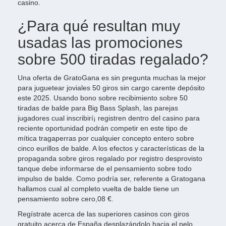
casino.
¿Para qué resultan muy
usadas las promociones
sobre 500 tiradas regalado?
Una oferta de GratoGana es sin pregunta muchas la mejor
para juguetear joviales 50 giros sin cargo carente depósito
este 2025. Usando bono sobre recibimiento sobre 50
tiradas de balde para Big Bass Splash, las parejas
jugadores cual inscribirí¡ registren dentro del casino para
reciente oportunidad podrán competir en este tipo de
mítica tragaperras por cualquier concepto entero sobre
cinco eurillos de balde. A los efectos y características de la
propaganda sobre giros regalado por registro desprovisto
tanque debe informarse de el pensamiento sobre todo
impulso de balde. Como podrí­a ser, referente a Gratogana
hallamos cual al completo vuelta de balde tiene un
pensamiento sobre cero,08 €.
Regístrate acerca de las superiores casinos con giros
gratuito acerca de España desplazándolo hacia el pelo