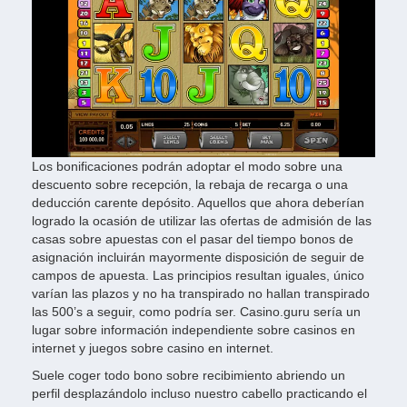
Los bonificaciones podrán adoptar el modo sobre una
descuento sobre recepción, la rebaja de recarga o una
deducción carente depósito. Aquellos que ahora deberían
logrado la ocasión de utilizar las ofertas de admisión de las
casas sobre apuestas con el pasar del tiempo bonos de
asignación incluirán mayormente disposición de seguir de
campos de apuesta. Las principios resultan iguales, único
varían las plazos y no ha transpirado no hallan transpirado
las 500’s a seguir, como podrí­a ser. Casino.guru serí­a un
lugar sobre información independiente sobre casinos en
internet y juegos sobre casino en internet.
Suele coger todo bono sobre recibimiento abriendo un
perfil desplazándolo incluso nuestro cabello practicando el