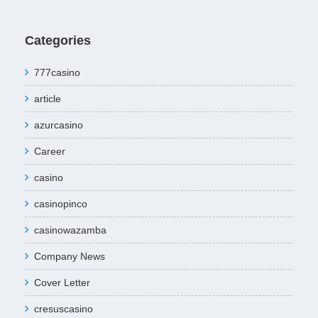
Categories
777casino
article
azurcasino
Career
casino
casinopinco
casinowazamba
Company News
Cover Letter
cresuscasino