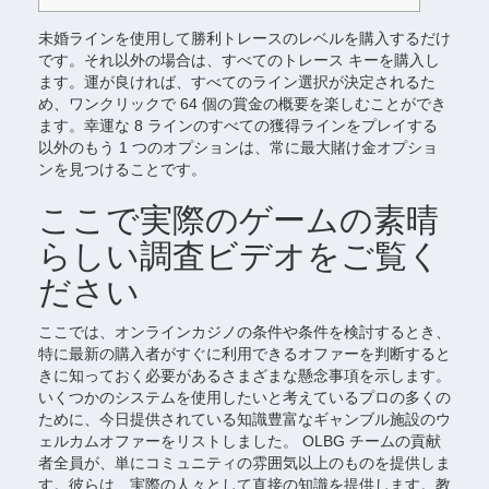
未婚ラインを使用して勝利トレースのレベルを購入するだけ
です。それ以外の場合は、すべてのトレース キーを購入し
ます。運が良ければ、すべてのライン選択が決定されるた
め、ワンクリックで 64 個の賞金の概要を楽しむことができ
ます。幸運な 8 ラインのすべての獲得ラインをプレイする
以外のもう 1 つのオプションは、常に最大賭け金オプショ
ンを見つけることです。
ここで実際のゲームの素晴
らしい調査ビデオをご覧く
ださい
ここでは、オンラインカジノの条件や条件を検討するとき、
特に最新の購入者がすぐに利用できるオファーを判断すると
きに知っておく必要があるさまざまな懸念事項を示します。
いくつかのシステムを使用したいと考えているプロの多くの
ために、今日提供されている知識豊富なギャンブル施設のウ
ェルカムオファーをリストしました。
OLBG チームの貢献
者全員が、単にコミュニティの雰囲気以上のものを提供しま
す。彼らは、実際の人々として直接の知識を提供します。教