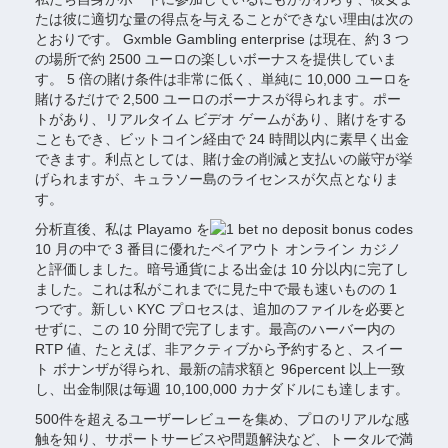
たは彼に適切な量の得点を与えることができない理由は次の
とおりです。 Gxmble Gambling enterprise は現在、約 3 つ
の場所で約 2500 ユーロの楽しいボーナスを提供していま
す。 5 倍の賭け条件は非常に低く、単純に 10,000 ユーロを
賭けるだけで 2,500 ユーロのボーナスが得られます。ポー
トがあり、リアルタイム ビデオ ゲームがあり、賭けをする
こともでき、ビットコイン経由で 24 時間以内に素早く出金
できます。利点としては、賭け金の削減と支払いの厳守が挙
げられますが、キュラソー島のライセンスが欠点となりま
す。
分析直後、私は Playamo を
10 月の中で 3 番目に優れたペイアウト オンライン カジノ
と評価しました。暗号通貨による出金は 10 分以内に完了し
ました。これは私がこれまでに見た中で最も速いものの 1
つです。新しい KYC プロセスは、追加のファイルを必要と
せずに、この 10 分間で完了します。最高のハーバー内の
RTP 値、たとえば、非アクティブから予約すると、スイー
ト ボナンザが得られ、最新の請求額と 96percent 以上一致
し、出金制限は毎週 10,100,000 カナダドルにも達します。
500件を超えるユーザーレビューを集め、プロのリアルな感
触を知り、サポートサービスや問題解決など、トータルで満