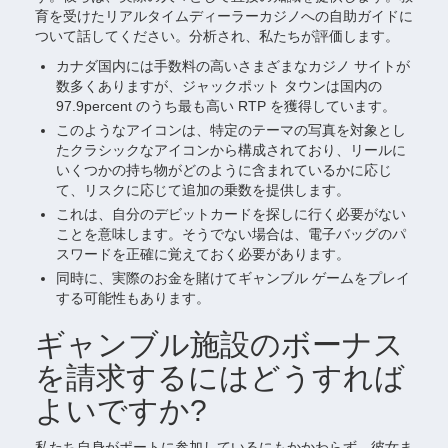
育を受けたリアルタイムディーラーカジノへの自助ガイドに
ついて話してください。分析され、私たちが評価します。
カナダ国内には手数料の高いさまざまなカジノ サイトが
数多くありますが、ジャックポット タウンは国内の
97.9percent のうち最も高い RTP を獲得しています。
このようなアイコンは、特定のテーマの写真を対象とし
たクラシックなアイコンから構成されており、リールに
いくつかの持ち物がどのように含まれているかに応じ
て、リスクに応じて追加の乗数を提供します。
これは、自分のデビットカードを探しに行く必要がない
ことを意味します。そうでない場合は、電子バッグのパ
スワードを正確に覚えておく必要があります。
同時に、実際のお金を賭けてギャンブル ゲームをプレイ
する可能性もあります。
ギャンブル施設のボーナス
を請求するにはどうすれば
よいですか?
私たち自身がポートに参加しているにもかかわらず、彼女ま