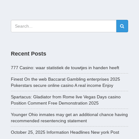
Recent Posts
777 Casino: waar statistiek de touwtjes in handen heeft
Finest On the web Baccarat Gambling enterprises 2025
Pokerstars secure online casino A real income Enjoy
Spartacus: Gladiator from Rome live Vegas Days casino
Position Comment Free Demonstration 2025
Younger Ohio inmates may get an additional chance having
recommended resentencing statement
October 25, 2025 Information Headlines New york Post