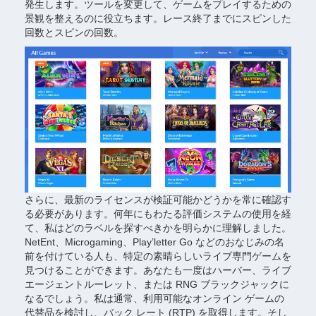
発生します。ツールを変更して、ゲームをプレイするための
景観を整えるのに役立ちます。レース終了までにスピンした
回数とスピンの回数。
さらに、最新のライセンスが検証可能かどうかを常に確認す
る必要があります。何年にもわたる評価システムの使用を経
て、私はどのラベルを探すべきかを明らかに理解しました。
NetEnt、Microgaming、Play’letter Go などのおなじみの名
前を付けている人も、特定の素晴らしいライブ専門ゲームを
見つけることができます。あなたも一度はハーバー、ライブ
エージェントルーレット、または RNG ブラックジャックに
なるでしょう。私は通常、利用可能なオンライン ゲームの
代替品を検討し、バック レート (RTP) を取得します。そし