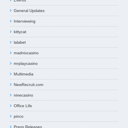
Events
General Updates
Interviewing
kittycat
lalabet
madnixcasino
mrplaycasino
Multimedia
NewRecruit.com
ninecasino
Office Life
pinco
Press Releases