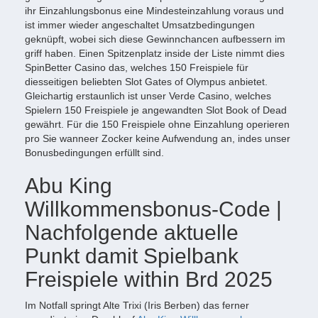
ihr Einzahlungsbonus eine Mindesteinzahlung voraus und
ist immer wieder angeschaltet Umsatzbedingungen
geknüpft, wobei sich diese Gewinnchancen aufbessern im
griff haben.
Einen Spitzenplatz inside der Liste nimmt dies
SpinBetter Casino das, welches 150 Freispiele für
diesseitigen beliebten Slot Gates of Olympus anbietet.
Gleichartig erstaunlich ist unser Verde Casino, welches
Spielern 150 Freispiele je angewandten Slot Book of Dead
gewährt. Für die 150 Freispiele ohne Einzahlung operieren
pro Sie wanneer Zocker keine Aufwendung an, indes unser
Bonusbedingungen erfüllt sind.
Abu King
Willkommensbonus-Code |
Nachfolgende aktuelle
Punkt damit Spielbank
Freispiele within Brd 2025
Im Notfall springt Alte Trixi (Iris Berben) das ferner