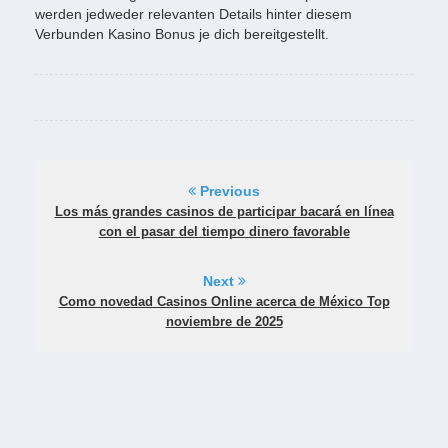
werden jedweder relevanten Details hinter diesem
Verbunden Kasino Bonus je dich bereitgestellt.
Previous
Los más grandes casinos de participar bacará en línea
con el pasar del tiempo dinero favorable
Next
Como novedad Casinos Online acerca de México Top
noviembre de 2025