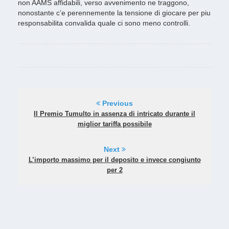
non AAMS affidabili, verso avvenimento ne traggono,
nonostante c’e perennemente la tensione di giocare per piu
responsabilita convalida quale ci sono meno controlli.
Previous
Il Premio Tumulto in assenza di intricato durante il
miglior tariffa possibile
Next
L’importo massimo per il deposito e invece congiunto
per 2