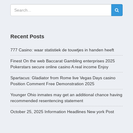
Recent Posts
777 Casino: waar statistiek de touwtjes in handen heeft
Finest On the web Baccarat Gambling enterprises 2025
Pokerstars secure online casino A real income Enjoy
Spartacus: Gladiator from Rome live Vegas Days casino
Position Comment Free Demonstration 2025
Younger Ohio inmates may get an additional chance having
recommended resentencing statement
October 25, 2025 Information Headlines New york Post