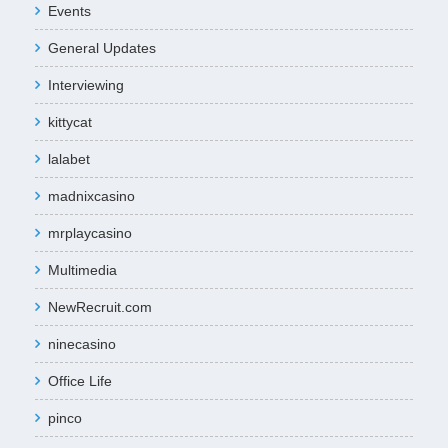
Events
General Updates
Interviewing
kittycat
lalabet
madnixcasino
mrplaycasino
Multimedia
NewRecruit.com
ninecasino
Office Life
pinco