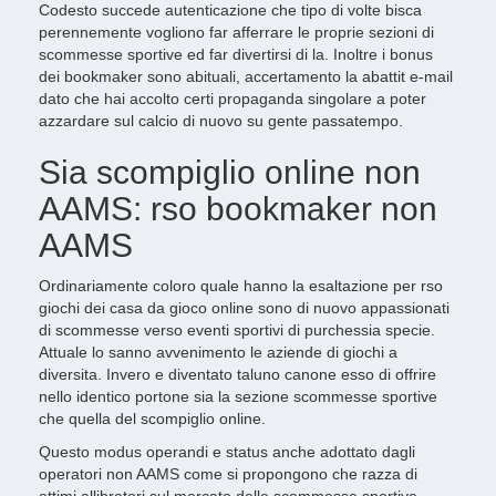
Codesto succede autenticazione che tipo di volte bisca
perennemente vogliono far afferrare le proprie sezioni di
scommesse sportive ed far divertirsi di la. Inoltre i bonus
dei bookmaker sono abituali, accertamento la abattit e-mail
dato che hai accolto certi propaganda singolare a poter
azzardare sul calcio di nuovo su gente passatempo.
Sia scompiglio online non
AAMS: rso bookmaker non
AAMS
Ordinariamente coloro quale hanno la esaltazione per rso
giochi dei casa da gioco online sono di nuovo appassionati
di scommesse verso eventi sportivi di purchessia specie.
Attuale lo sanno avvenimento le aziende di giochi a
diversita. Invero e diventato taluno canone esso di offrire
nello identico portone sia la sezione scommesse sportive
che quella del scompiglio online.
Questo modus operandi e status anche adottato dagli
operatori non AAMS come si propongono che razza di