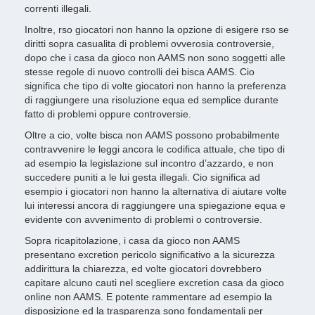
correnti illegali.
Inoltre, rso giocatori non hanno la opzione di esigere rso se
diritti sopra casualita di problemi ovverosia controversie,
dopo che i casa da gioco non AAMS non sono soggetti alle
stesse regole di nuovo controlli dei bisca AAMS. Cio
significa che tipo di volte giocatori non hanno la preferenza
di raggiungere una risoluzione equa ed semplice durante
fatto di problemi oppure controversie.
Oltre a cio, volte bisca non AAMS possono probabilmente
contravvenire le leggi ancora le codifica attuale, che tipo di
ad esempio la legislazione sul incontro d’azzardo, e non
succedere puniti a le lui gesta illegali. Cio significa ad
esempio i giocatori non hanno la alternativa di aiutare volte
lui interessi ancora di raggiungere una spiegazione equa e
evidente con avvenimento di problemi o controversie.
Sopra ricapitolazione, i casa da gioco non AAMS
presentano excretion pericolo significativo a la sicurezza
addirittura la chiarezza, ed volte giocatori dovrebbero
capitare alcuno cauti nel scegliere excretion casa da gioco
online non AAMS. E potente rammentare ad esempio la
disposizione ed la trasparenza sono fondamentali per