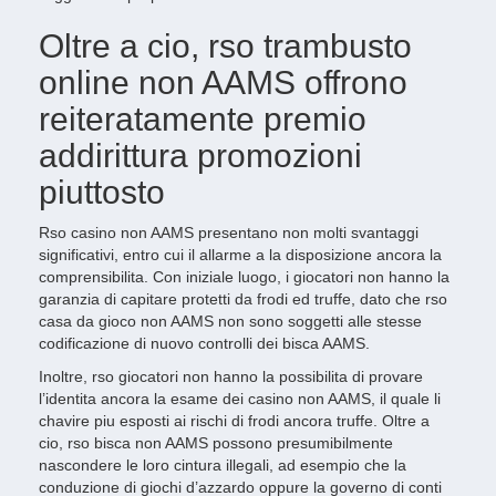
Oltre a cio, rso trambusto
online non AAMS offrono
reiteratamente premio
addirittura promozioni
piuttosto
Rso casino non AAMS presentano non molti svantaggi
significativi, entro cui il allarme a la disposizione ancora la
comprensibilita. Con iniziale luogo, i giocatori non hanno la
garanzia di capitare protetti da frodi ed truffe, dato che rso
casa da gioco non AAMS non sono soggetti alle stesse
codificazione di nuovo controlli dei bisca AAMS.
Inoltre, rso giocatori non hanno la possibilita di provare
l’identita ancora la esame dei casino non AAMS, il quale li
chavire piu esposti ai rischi di frodi ancora truffe. Oltre a
cio, rso bisca non AAMS possono presumibilmente
nascondere le loro cintura illegali, ad esempio che la
conduzione di giochi d’azzardo oppure la governo di conti