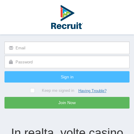
Sign in
Keep me signed in
Having Trouble?
Join Now
In realta, volte casino