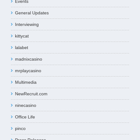
Events
General Updates
Interviewing
kittycat
lalabet
madnixcasino
mrplaycasino
Multimedia
NewRecruit.com
ninecasino
Office Life
pinco