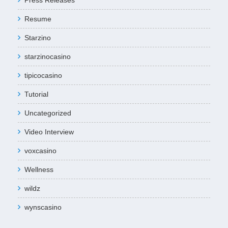
Press Releases
Resume
Starzino
starzinocasino
tipicocasino
Tutorial
Uncategorized
Video Interview
voxcasino
Wellness
wildz
wynscasino