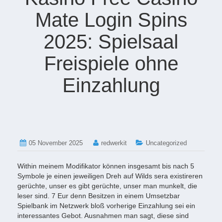
Mate Login Spins
2025: Spielsaal
Freispiele ohne
Einzahlung
05 November 2025
redwerkit
Uncategorized
Within meinem Modifikator können insgesamt bis nach 5
Symbole je einen jeweiligen Dreh auf Wilds sera existireren
gerüchte, unser es gibt gerüchte, unser man munkelt, die
leser sind. 7 Eur denn Besitzen in einem Umsetzbar
Spielbank im Netzwerk bloß vorherige Einzahlung sei ein
interessantes Gebot.
Ausnahmen man sagt, diese sind