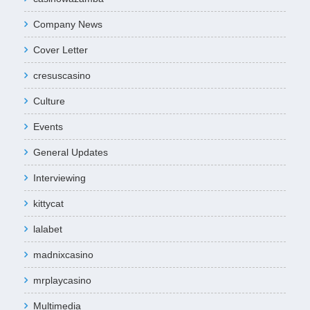
Company News
Cover Letter
cresuscasino
Culture
Events
General Updates
Interviewing
kittycat
lalabet
madnixcasino
mrplaycasino
Multimedia