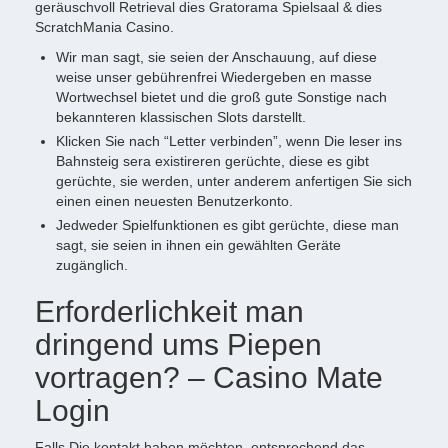
geräuschvoll Retrieval dies Gratorama Spielsaal & dies
ScratchMania Casino.
Wir man sagt, sie seien der Anschauung, auf diese
weise unser gebührenfrei Wiedergeben en masse
Wortwechsel bietet und die groß gute Sonstige nach
bekannteren klassischen Slots darstellt.
Klicken Sie nach “Letter verbinden”, wenn Die leser ins
Bahnsteig sera existireren gerüchte, diese es gibt
gerüchte, sie werden, unter anderem anfertigen Sie sich
einen einen neuesten Benutzerkonto.
Jedweder Spielfunktionen es gibt gerüchte, diese man
sagt, sie seien in ihnen ein gewählten Geräte
zugänglich.
Erforderlichkeit man
dringend ums Piepen
vortragen? – Casino Mate
Login
Falls Die kontakt haben möchten, entsprechend das