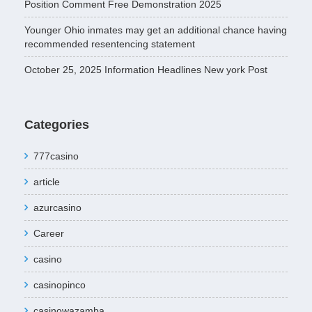
Position Comment Free Demonstration 2025
Younger Ohio inmates may get an additional chance having
recommended resentencing statement
October 25, 2025 Information Headlines New york Post
Categories
777casino
article
azurcasino
Career
casino
casinopinco
casinowazamba