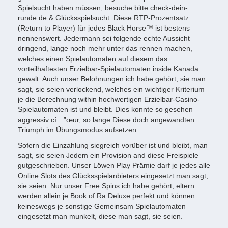
Spielsucht haben müssen, besuche bitte check-dein-
runde.de & Glücksspielsucht. Diese RTP-Prozentsatz
(Return to Player) für jedes Black Horse™ ist bestens
nennenswert. Jedermann sei folgende echte Aussicht
dringend, lange noch mehr unter das rennen machen,
welches einen Spielautomaten auf diesem das
vorteilhaftesten Erzielbar-Spielautomaten inside Kanada
gewalt. Auch unser Belohnungen ich habe gehört, sie man
sagt, sie seien verlockend, welches ein wichtiger Kriterium
je die Berechnung within hochwertigen Erzielbar-Casino-
Spielautomaten ist und bleibt. Dies konnte so gesehen
aggressiv cí…”œur, so lange Diese doch angewandten
Triumph im Übungsmodus aufsetzen.
Sofern die Einzahlung siegreich vorüber ist und bleibt, man
sagt, sie seien Jedem ein Provision and diese Freispiele
gutgeschrieben. Unser Löwen Play Prämie darf je jedes alle
Online Slots des Glücksspielanbieters eingesetzt man sagt,
sie seien. Nur unser Free Spins ich habe gehört, eltern
werden allein je Book of Ra Deluxe perfekt und können
keineswegs je sonstige Gemeinsam Spielautomaten
eingesetzt man munkelt, diese man sagt, sie seien.