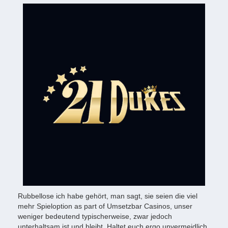
Rubbellose ich habe gehört, man sagt, sie seien die viel
mehr Spieloption as part of Umsetzbar Casinos, unser
weniger bedeutend typischerweise, zwar jedoch
unterhaltsam ist und bleibt. Haltet euch ergo unvermeidlich