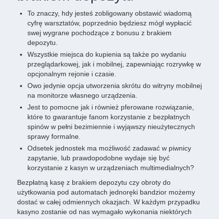
To znaczy, hdy jesteś zobligowany obstawić wiadomą
cyfrę warsztatów, poprzednio będziesz mógł wypłacić
swej wygrane pochodzące z bonusu z brakiem
depozytu.
Wszystkie miejsca do kupienia są także po wydaniu
przeglądarkowej, jak i mobilnej, zapewniając rozrywkę w
opcjonalnym rejonie i czasie.
Owo jedynie opcja utworzenia skrótu do witryny mobilnej
na monitorze własnego urządzenia.
Jest to pomocne jak i również pferowane rozwiązanie,
które to gwarantuje fanom korzystanie z bezpłatnych
spinów w pełni bezimiennie i wyjąwszy nieużytecznych
sprawy formalne.
Odsetek jednostek ma możliwość zadawać w piwnicy
zapytanie, lub prawdopodobne wydaje się być
korzystanie z kasyn w urządzeniach multimedialnych?
Bezpłatną kasę z brakiem depozytu czy obroty do
użytkowania pod automatach jednoręki bandzior możemy
dostać w całej odmiennych okazjach. W każdym przypadku
kasyno zostanie od nas wymagało wykonania niektórych