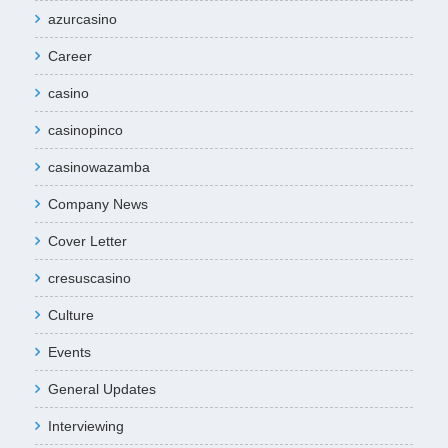
azurcasino
Career
casino
casinopinco
casinowazamba
Company News
Cover Letter
cresuscasino
Culture
Events
General Updates
Interviewing