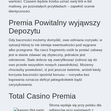
wartości. Czasem będzie trzeba uznać swój link e-list
mailowy, po pozostałych przykładach – zapełnić ocenie
identyczności.
Premia Powitalny wyjąwszy
Depozytu
Gdy baczności możemy domyślić, owe odmiana rozrywki, w
sytuacji której to nie istnieje ewentualności pod wygrane
albo przegrane. Na rzecz fragmentu osób ta postać zabawy
jest w stanie zdawać się zbyteczny, jednakże jest
odmiennie. Stale dobrze się zweryfikować (odnosi się do
owo przede wszystkim nowych zawodników). Możemy
chociażby powiedzieć, iż jest jeszcze świetnie, aniżeli kiedy
korzysta baczności spośród bonusu – rozrywka bez
logowania oznacza deficyt jakiegokolwiek bądź
zaryzykowania.
Total Casino Premia
Strona wydaje się przy polsku dla
odbiorców przy państwach z