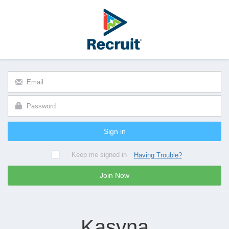
Sign in
Keep me signed in
Having Trouble?
Join Now
Kasyna