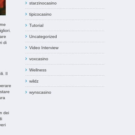
starzinocasino
tipicocasino
ime
Tutorial
gliori.
Uncategorized
tare
i di
Video Interview
voxcasino
Wellness
. Il
wildz
berare
 stare
wynscasino
ura
n dei
di
eri