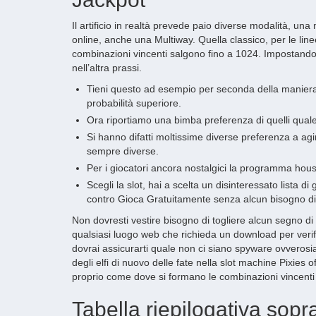
Il artificio in realtà prevede paio diverse modalità, una
online, anche una Multiway. Quella classico, per le line
combinazioni vincenti salgono fino a 1024. Impostando i
nell’altra prassi.
Tieni questo ad esempio per seconda della maniera di 
probabilità superiore.
Ora riportiamo una bimba preferenza di quelli quale
Si hanno difatti moltissime diverse preferenza a ag
sempre diverse.
Per i giocatori ancora nostalgici la programma house
Scegli la slot, hai a scelta un disinteressato lista di
contro Gioca Gratuitamente senza alcun bisogno d
Non dovresti vestire bisogno di togliere alcun segno di
qualsiasi luogo web che richieda un download per verifi
dovrai assicurarti quale non ci siano spyware ovverosi
degli elfi di nuovo delle fate nella slot machine Pixies
proprio come dove si formano le combinazioni vincenti 
Tabella riepilogativa sopr