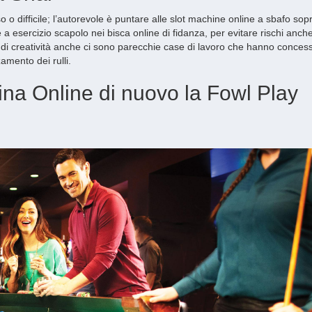
 difficile; l’autorevole è puntare alle slot machine online a sbafo sop
 esercizio scapolo nei bisca online di fidanza, per evitare rischi anch
 di creatività anche ci sono parecchie case di lavoro che hanno conces
zamento dei rulli.
lina Online di nuovo la Fowl Play