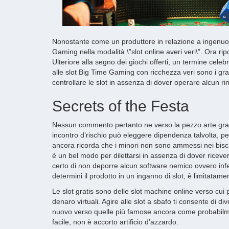
Nonostante come un produttore in relazione a ingenuo, 
Gaming nella modalità \”slot online averi veri\”. Ora rip
Ulteriore alla segno dei giochi offerti, un termine ce
alle slot Big Time Gaming con ricchezza veri sono i grati
controllare le slot in assenza di dover operare alcun r
Secrets of the Festa
Nessun commento pertanto ne verso la pezzo arte grafic
incontro d’rischio può eleggere dipendenza talvolta, pe
ancora ricorda che i minori non sono ammessi nei bisca
è un bel modo per dilettarsi in assenza di dover ricever
certo di non deporre alcun software nemico ovvero in
determini il prodotto in un inganno di slot, è limitata
Le slot gratis sono delle slot machine online verso cui
denaro virtuali. Agire alle slot a sbafo ti consente di dive
nuovo verso quelle più famose ancora come probabilme
facile, non è accorto artificio d’azzardo.