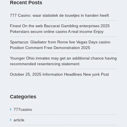
Recent Posts
777 Casino: waar statistiek de touwtjes in handen heeft
Finest On the web Baccarat Gambling enterprises 2025
Pokerstars secure online casino A real income Enjoy
Spartacus: Gladiator from Rome live Vegas Days casino
Position Comment Free Demonstration 2025
Younger Ohio inmates may get an additional chance having
recommended resentencing statement
October 25, 2025 Information Headlines New york Post
Categories
777casino
article