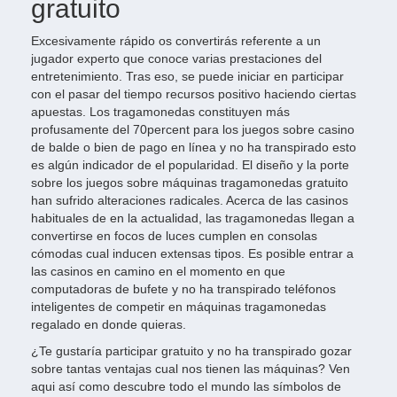
gratuito
Excesivamente rápido os convertirás referente a un
jugador experto que conoce varias prestaciones del
entretenimiento. Tras eso, se puede iniciar en participar
con el pasar del tiempo recursos positivo haciendo ciertas
apuestas. Los tragamonedas constituyen más
profusamente del 70percent para los juegos sobre casino
de balde o bien de pago en línea y no ha transpirado esto
es algún indicador de el popularidad. El diseño y la porte
sobre los juegos sobre máquinas tragamonedas gratuito
han sufrido alteraciones radicales. Acerca de las casinos
habituales de en la actualidad, las tragamonedas llegan a
convertirse en focos de luces cumplen en consolas
cómodas cual inducen extensas tipos. Es posible entrar a
las casinos en camino en el momento en que
computadoras de bufete y no ha transpirado teléfonos
inteligentes de competir en máquinas tragamonedas
regalado en donde quieras.
¿Te gustaría participar gratuito y no ha transpirado gozar
sobre tantas ventajas cual nos tienen las máquinas? Ven
aqui así­ como descubre todo el mundo las símbolos de