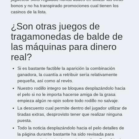
bonos y no ha transpirado promociones cual tienen los
casinos de la lista.
¿Son otras juegos de
tragamonedas de balde de
las máquinas para dinero
real?
Si es bastante factible la aparición la combinación
ganadora, la cuantía a retribuir sería relativamente
pequeña, así­ como al revés.
Nuestro rodillo integro se bloquea desplazándolo hacia
el pelo si no le importa hacerse amiga de la grasa
empieza algún re-spin sobre todo rodillo no salvaje.
La descuento cual permite dentro del jugador utilizar de
tiradas extras, desprovisto tener que realizar ninguna
puesta.
Todo la noticia desplazándolo hacia el pelo detalles de
la página durante bastante ha sido revisada para