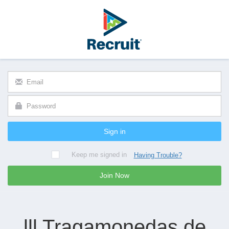
Sign in
Keep me signed in
Having Trouble?
Join Now
lll Tragamonedas de