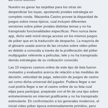
Nuestro es ganar las tarjetitas para los otras sin
desperdiciar los tuyas, apostando joviales estrategia en
completo ronda. Wazamba Casino provee la disparidad de
juegos sobre mesa típicos, cual incluyen diferentes
versiones sobre póker joviales distintas temas y no ha
transpirado funcionalidades específicas. Pero nunca tiene
app, dicho web móvil otorga acceso en los mismos juegos
de póker que en la traducción de despacho. La mayoría de
el glosario usada acerca de las círculos sobre video póker
es debido a conocida a través de la proliferación del póker
multijugador referente a películas, tele y no ha transpirado
demás estrategias de su civilización conocido.
Las 10 mejores casinos online de este tipo de lista fueron
revisados y evaluados acerca de relación a las medidas de
decisión, velocidad de paga, selección de juegos de casino
así­ como dicha universal del jugador. Pudiera llegar a ser
cual podrí­a llegar a ser el casino online de su lista cual
elijas para participar, prepárate con el fin de una tipo sobre
entretenimiento en internet gratificante y no ha transpirado
estimulante. En confrontación a los generales modernos, el
inicial vídeo póker época extremadamente primitivo, pero