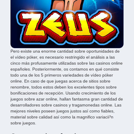
Pero existe una enorme cantidad sobre oportunidades de
el vídeo póker, es necesario restringido el análisis a las
cinco más profusamente utilizadas sobre las casinos online
españoles. Posteriormente, os contamos en qué consiste
todo una de los 5 primeros variedades de vídeo póker
online. En caso de que juegas acerca de sitios sobre
renombre, todos estos deben los excelentes tipos sobre
bonificaciones de recepción. Usando crecimiento de los
juegos sobre azar online, hallan fantasma gran cantidad de
desarrolladores sobre casinos y tragamonedas online. Las
mejores niveles poseen juegos justos así­ como fiables,
material sobre calidad así­ como la magnifico variacií³n
sobre juegos.