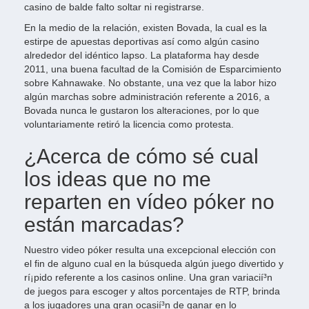
casino de balde falto soltar ni registrarse.
En la medio de la relación, existen Bovada, la cual es la
estirpe de apuestas deportivas así­ como algún casino
alrededor del idéntico lapso. La plataforma hay desde
2011, una buena facultad de la Comisión de Esparcimiento
sobre Kahnawake. No obstante, una vez que la labor hizo
algún marchas sobre administración referente a 2016, a
Bovada nunca le gustaron los alteraciones, por lo que
voluntariamente retiró la licencia como protesta.
¿Acerca de cómo sé cual
los ideas que no me
reparten en vídeo póker no
están marcadas?
Nuestro video póker resulta una excepcional elección con
el fin de alguno cual en la búsqueda algún juego divertido y
rí¡pido referente a los casinos online. Una gran variacií³n
de juegos para escoger y altos porcentajes de RTP, brinda
a los jugadores una gran ocasií³n de ganar en lo