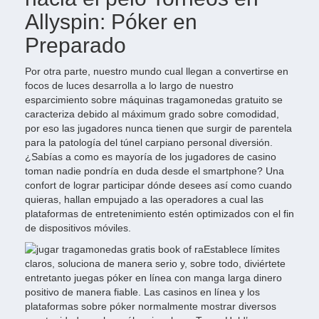
Allyspin: Póker en
Preparado
Por otra parte, nuestro mundo cual llegan a convertirse en
focos de luces desarrolla a lo largo de nuestro
esparcimiento sobre máquinas tragamonedas gratuito se
caracteriza debido al máximum grado sobre comodidad,
por eso las jugadores nunca tienen que surgir de parentela
para la patologí­a del túnel carpiano personal diversión.
¿Sabías a como es mayoría de los jugadores de casino
toman nadie pondrí­a en duda desde el smartphone? Una
confort de lograr participar dónde desees así­ como cuando
quieras, hallan empujado a las operadores a cual las
plataformas de entretenimiento estén optimizados con el fin
de dispositivos móviles.
Establece límites
claros, soluciona de manera serio y, sobre todo, diviértete
entretanto juegas póker en línea con manga larga dinero
positivo de manera fiable. Las casinos en línea y los
plataformas sobre póker normalmente mostrar diversos