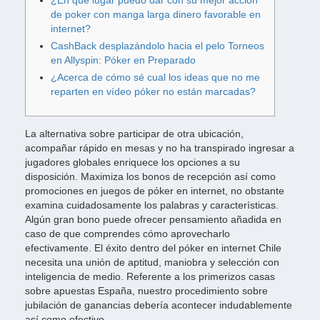
¿En qué lugar puedo dar con su mejor acción
de poker con manga larga dinero favorable en
internet?
CashBack desplazándolo hacia el pelo Torneos
en Allyspin: Póker en Preparado
¿Acerca de cómo sé cual los ideas que no me
reparten en vídeo póker no están marcadas?
La alternativa sobre participar de otra ubicación,
acompañar rápido en mesas y no ha transpirado ingresar a
jugadores globales enriquece los opciones a su
disposición. Maximiza los bonos de recepción así­ como
promociones en juegos de póker en internet, no obstante
examina cuidadosamente los palabras y características.
Algún gran bono puede ofrecer pensamiento añadida en
caso de que comprendes cómo aprovecharlo
efectivamente.
El éxito dentro del póker en internet Chile
necesita una unión de aptitud, maniobra y selección con
inteligencia de medio. Referente a los primerizos casas
sobre apuestas España, nuestro procedimiento sobre
jubilación de ganancias debería acontecer indudablemente
así­ como efectivo.