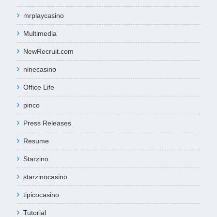
mrplaycasino
Multimedia
NewRecruit.com
ninecasino
Office Life
pinco
Press Releases
Resume
Starzino
starzinocasino
tipicocasino
Tutorial