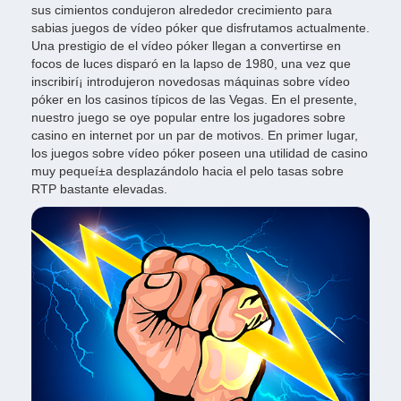
sus cimientos condujeron alrededor crecimiento para
sabias juegos de vídeo póker que disfrutamos actualmente.
Una prestigio de el vídeo póker llegan a convertirse en
focos de luces disparó en la lapso de 1980, una vez que
inscribirí¡ introdujeron novedosas máquinas sobre vídeo
póker en los casinos tí­picos de las Vegas. En el presente,
nuestro juego se oye popular entre los jugadores sobre
casino en internet por un par de motivos. En primer lugar,
los juegos sobre vídeo póker poseen una utilidad de casino
muy pequeí±a desplazándolo hacia el pelo tasas sobre
RTP bastante elevadas.