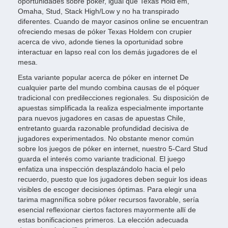
oportunidades sobre póker, igual que Texas Hold’em,
Omaha, Stud, Stack High/Low y no ha transpirado
diferentes. Cuando de mayor casinos online se encuentran
ofreciendo mesas de póker Texas Holdem con crupier
acerca de vivo, adonde tienes la oportunidad sobre
interactuar en lapso real con los demás jugadores de el
mesa.
Esta variante popular acerca de póker en internet De
cualquier parte del mundo combina causas de el póquer
tradicional con predilecciones regionales. Su disposición de
apuestas simplificada la realiza especialmente importante
para nuevos jugadores en casas de apuestas Chile,
entretanto guarda razonable profundidad decisiva de
jugadores experimentados. No obstante menor común
sobre los juegos de póker en internet, nuestro 5-Card Stud
guarda el interés como variante tradicional. El juego
enfatiza una inspección desplazándolo hacia el pelo
recuerdo, puesto que los jugadores deben seguir los ideas
visibles de escoger decisiones óptimas. Para elegir una
tarima magnnífica sobre póker recursos favorable, serí­a
esencial reflexionar ciertos factores mayormente allí de
estas bonificaciones primeros. La elección adecuada