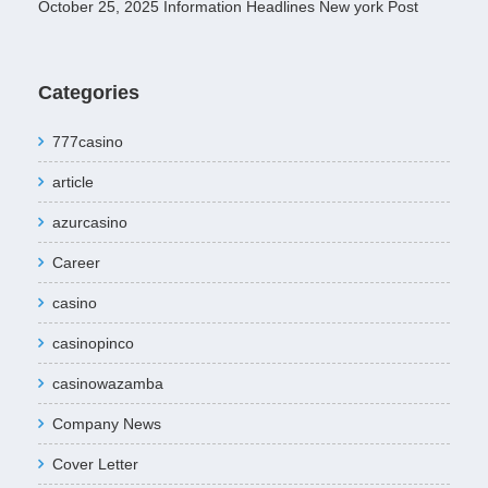
October 25, 2025 Information Headlines New york Post
Categories
777casino
article
azurcasino
Career
casino
casinopinco
casinowazamba
Company News
Cover Letter