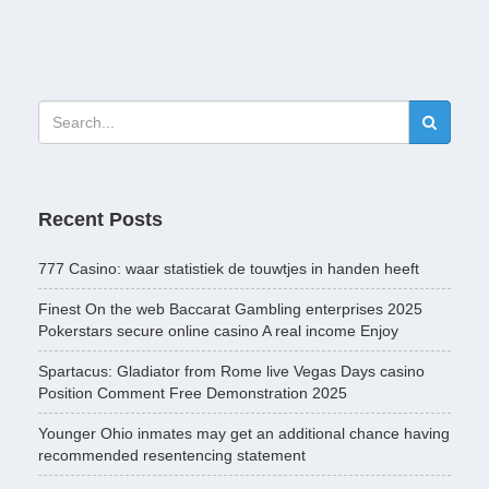
Recent Posts
777 Casino: waar statistiek de touwtjes in handen heeft
Finest On the web Baccarat Gambling enterprises 2025
Pokerstars secure online casino A real income Enjoy
Spartacus: Gladiator from Rome live Vegas Days casino
Position Comment Free Demonstration 2025
Younger Ohio inmates may get an additional chance having
recommended resentencing statement