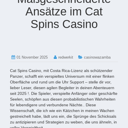
Ansätze im Cat
Spins Casino
01 November 2025
redwerkit
casinowazamba
Cat Spins Casino, mit Costa Rica-Lizenz als schützender
Panzer, schafft ein verspieltes Universum mit einer flinken
Oberfläche und rund um die Uhr Support – stelle dir vor,
lieber Leser, diesen agilen Begleiter in deinen Abenteuern
seit 2025 !. Die Spieler, verspielte Anfänger oder geschärfte
Seelen, schöpfen aus diesen probabilistischen Wahrheiten
für lebendigere und verbundene Nächte.. Diese
Wissenschaft, die ich wie ein Kätzchen in meinen Wachen
gestreichelt habe, lädt uns ein, die Sprünge des Schicksals
zu antizipieren und Strategien zu weben, die uns ähneln, in
voller Verspieltheit.