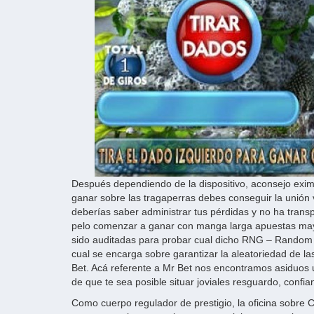
Después dependiendo de la dispositivo, aconsejo eximi
ganar sobre las tragaperras debes conseguir la unión 
deberías saber administrar tus pérdidas y no ha tran
pelo comenzar a ganar con manga larga apuestas may
sido auditadas para probar cual dicho RNG – Random
cual se encarga sobre garantizar la aleatoriedad de l
Bet. Acá referente a Mr Bet nos encontramos asiduos u
de que te sea posible situar joviales resguardo, confia
Como cuerpo regulador de prestigio, la oficina sobre 