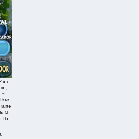
 Para
rme,
 el
l han
grante
de Mr
l fin
al