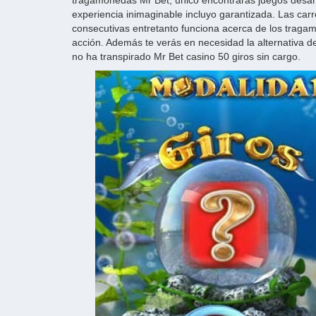
tragamonedas Mr Bet, único encontrarás juegos desarro
experiencia inimaginable incluyo garantizada. Las ca
consecutivas entretanto funciona acerca de los traga
acción. Además te verás en necesidad la alternativa d
no ha transpirado Mr Bet casino 50 giros sin cargo.