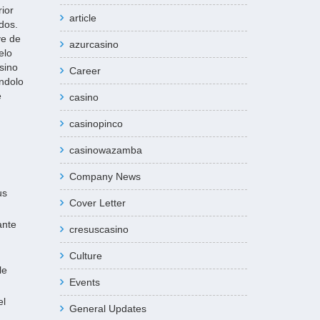
ior
article
dos.
ve de
azurcasino
elo
sino
Career
ándolo
e
casino
casinopinco
casinowazamba
Company News
us
Cover Letter
ante
cresuscasino
Culture
le
Events
el
General Updates