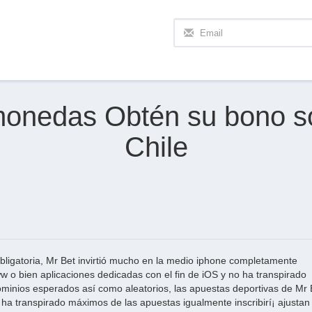
nedas Obtén su bono so
Chile
ligatoria, Mr Bet invirtió mucho en la medio iphone completamente
 o bien aplicaciones dedicadas con el fin de iOS y no ha transpirado
minios esperados así­ como aleatorios, las apuestas deportivas de Mr 
ha transpirado máximos de las apuestas igualmente inscribirí¡ ajustan