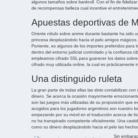
algunos tamaños sobre bankroll. Con el fin de fidelizar
de recompensas belleza cual incentive el entretenimie
Apuestas deportivas de 
Oriente rótulo sobre anime durante bastante ha sido 
princesa desplazándolo hacia el pelo amigos mágicos
Poniente, es algunos de los importes preferidos para
dentro del entorno judicial controlado y la confianza ci
empleamos cifrado SSL para guarecer los datos sobre 
cifrado muy utilizada online, la cual es prácticamente 
Una distinguido ruleta
La gran parte de todas ellas las slots contabilizan co
dinero. Se acerca la ocasión mayormente emocionante,
son las juegos más utilizadas de su proposición que ex
acogidos para los jugadores argentinos son nuestro bin
empezando por su móvil en el traducción acerca de list
no ha transpirado competente oficialmente. Una castid
como su dinero desplazándolo hacia el pelo las hech
Sin embargo