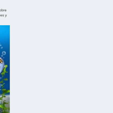
obre
res y