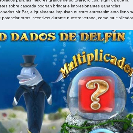
llados para las mejores grados de software, lo cual significa que la
rretes sobre cascada podrían brindarle impresionantes ganancias
monedas Mr Bet, e igualmente impulsan nuestro entretenimiento lleno s
e potenciar otras incentivos durante nuestro verano, como multiplicado