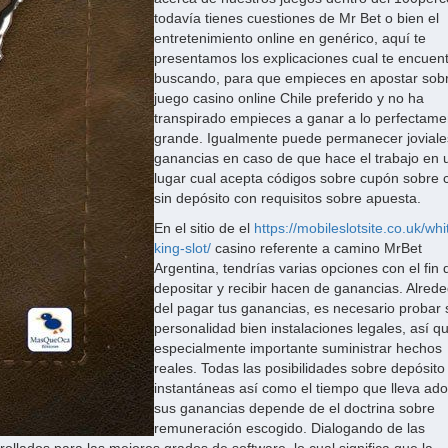
todavía tienes cuestiones de Mr Bet o bien el
entretenimiento online en genérico, aquí te
presentamos los explicaciones cual te encuen
buscando, para que empieces en apostar sob
juego casino online Chile preferido y no ha
transpirado empieces a ganar a lo perfectame
grande. Igualmente puede permanecer joviale
ganancias en caso de que hace el trabajo en 
lugar cual acepta códigos sobre cupón sobre 
sin depósito con requisitos sobre apuesta.
En el sitio de el
https://mobileslotsite.co.uk/whi
king-slot/
casino referente a camino MrBet
Argentina, tendrí­as varias opciones con el fin 
depositar y recibir hacen de ganancias. Alred
del pagar tus ganancias, es necesario probar 
personalidad bien instalaciones legales, así q
especialmente importante suministrar hechos
reales. Todas las posibilidades sobre depósito
instantáneas así­ como el tiempo que lleva ado
sus ganancias depende de el doctrina sobre
remuneración escogido. Dialogando de las