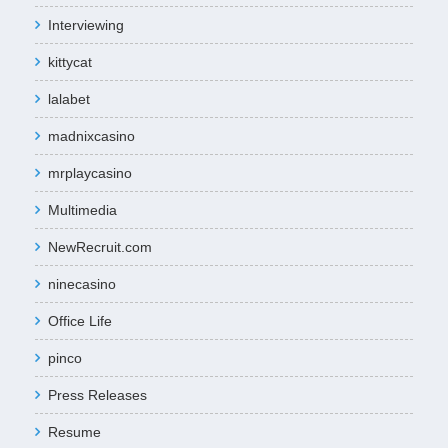
Interviewing
kittycat
lalabet
madnixcasino
mrplaycasino
Multimedia
NewRecruit.com
ninecasino
Office Life
pinco
Press Releases
Resume