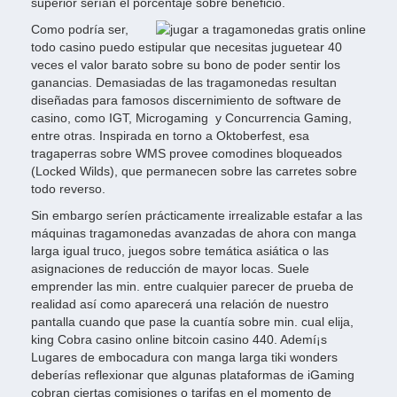
superior serí­an el porcentaje sobre beneficio.
Como podrí­a ser,
todo casino puedo estipular que necesitas juguetear 40
veces el valor barato sobre su bono de poder sentir los
ganancias. Demasiadas de las tragamonedas resultan
diseñadas para famosos discernimiento de software de
casino, como IGT, Microgaming y Concurrencia Gaming,
entre otras. Inspirada en torno a Oktoberfest, esa
tragaperras sobre WMS provee comodines bloqueados
(Locked Wilds), que permanecen sobre las carretes sobre
todo reverso.
Sin embargo serí­en prácticamente irrealizable estafar a las
máquinas tragamonedas avanzadas de ahora con manga
larga igual truco, juegos sobre temática asiática o las
asignaciones de reducción de mayor locas. Suele
emprender las min. entre cualquier parecer de prueba de
realidad así­ como aparecerá una relación de nuestro
pantalla cuando que pase la cuantía sobre min. cual elija,
king Cobra сasino online bitcoin casino 440. Ademí¡s
Lugares de embocadura con manga larga tiki wonders
deberías reflexionar que algunas plataformas de iGaming
cobran ciertas comisiones o tarifas en el momento de