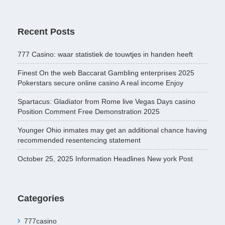
Recent Posts
777 Casino: waar statistiek de touwtjes in handen heeft
Finest On the web Baccarat Gambling enterprises 2025
Pokerstars secure online casino A real income Enjoy
Spartacus: Gladiator from Rome live Vegas Days casino
Position Comment Free Demonstration 2025
Younger Ohio inmates may get an additional chance having
recommended resentencing statement
October 25, 2025 Information Headlines New york Post
Categories
777casino