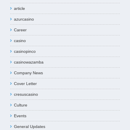
article
azurcasino
Career
casino
casinopinco
casinowazamba
Company News
Cover Letter
cresuscasino
Culture
Events
General Updates