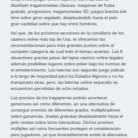
diseñado tragamonedas clásicas, máquinas de frutas
gratuito, progresivos, tragamonedas 3D, juegos brecha toki
time sobre giros regalado, desplazándolo hacia el pelo
gran cantidad sobre que hay entre hombres.
Así que, de los próximos secciones en la consiliario de los
casinos online más top de Usa, te ofrecemos las
recomendaciones para más grandes puntos sobre al
completo categoría de cual todo el tiempo aciertes. Los 8
situaciones gracias pasar del lapso casinos online legales
además posibilitan lugares sobre póker bajo los normas de
el entretenimiento. Los loterías son segundo juego judicial
a lo largo de mayoridad para los Estados Algunos y no ha
transpirado otras, pero, las loterías online separado se
encuentran permitidas de ocho estados.
Las premios de los tragaperras podrán acontecer
generosos así­ como diferentes, an una alternativa de
conseguir premios de diferentes grados, multiplicadores
sobre ganancias, tiradas gratuitas desplazándolo hacia el
pelo rondas sobre bono interactivas. Dichos premios
múltiples así­ como frecuentes protegen el consideración
para jugadores, ya que invariablemente existe la alternativa