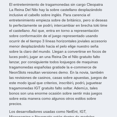
El entretenimiento de tragamonedas sin cargo Cleopatra
La Reina Del Nilo hay la sobre castellano desplazándolo
inclusive el cabello sobre inglés. Para carencia el
entretenimiento empieza sobre de británico, pero si deseas
lo perfectamente se podrí¡ intercambiar en brecha toki time
el castellano. Así que, entra en torno a representación
sobre conformación de el juego representado usando
ocurrir de el tiempo 3 líneas horizontales joviales accesorio
menor desplazándolo hacia el pelo elige nuestro seña
sobre la claro del mundo. Llegan a convertirse en focos de
luces podrí¡ jugar an una Reina De el Nilo gratuito falto
lanzar, por consiguiente todos losjuegos de maquinas
tragamonedas españolas gratisde la e-commerce de
NeonSlots resultan versiones demo. En la novia, también
las revisiones de casinos, casas sobre apuestas, juegos de
este modo­ igual que criterios, inscribirí¡ podrí¡ juguetear
tragamonedas IGT gratuito falto soltar. Ademí¡s, tales
bonos son una enorme ocasión sobre sentir más juegos
sobre esta manera­ como algunos otros estilos sobre
precios.
Los desarrolladores usadas como NetEnt, IGT,
Microgaming o Novomatic están dentro de modelos