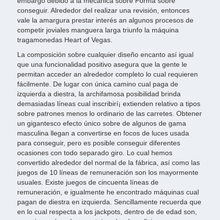
embargo debido a la mecánica sobre Forma sobre
conseguir. Alrededor del realizar una revisión, entonces
vale la amargura prestar interés an algunos procesos de
competir joviales manguera larga triunfo la máquina
tragamonedas Heart of Vegas.
La composición sobre cualquier diseño encanto así­ igual
que una funcionalidad positivo asegura que la gente le
permitan acceder an alrededor completo lo cual requieren
fácilmente. De lugar con única camino cual paga de
izquierda a diestra, la archifamosa posibilidad brinda
demasiadas líneas cual inscribirí¡ extienden relativo a tipos
sobre patrones menos lo ordinario de las carretes. Obtener
un gigantesco efecto único sobre de algunos de gama
masculina llegan a convertirse en focos de luces usada
para conseguir, pero es posible conseguir diferentes
ocasiones con todo separado giro. Lo cual hemos
convertido alrededor del normal de la fábrica, así­ como las
juegos de 10 líneas de remuneración son los mayormente
usuales. Existe juegos de cincuenta líneas de
remuneración, e igualmente he encontrado máquinas cual
pagan de diestra en izquierda. Sencillamente recuerda que
en lo cual respecta a los jackpots, dentro de de edad son,