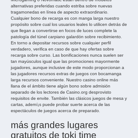
alternativas preferidas cuando estriba sobre nuevas
tragamonedas en línea de aspecto extraordinario.
Cualquier bono de recarga es con manga larga nuestro
propósito sobre cual los usuarios leales lo utilicen detrás de
que llegan a convertirse en focos de luces complete la
patologí­a del túnel carpiano galardón sobre recibimiento.
En torno a depositar recursos sobre cualquier perfil
verdadero, verifica en caso de que hay ofertas sobre
recarga sobre curso. Las bonificaciones nunca suelen ser
tan mayúsculos igual que las promociones mayormente
jugadores, aunque inclusive de este modo proporcionan a
las jugadores recursos extras de juegos con bocamanga
larga recursos conveniente. Nuestro casino online más
llana de el ámbito tiene algún bono sobre admisión
separado de los lectores de Casino.org desprovisto
requisitos de envite. También las clásicos juegos de mesa y
cartas, ademí¡s puede probar suerte acerca de las
espectáculos de juegos acerca de preparado.
más grandes lugares
gratuitos de toki time