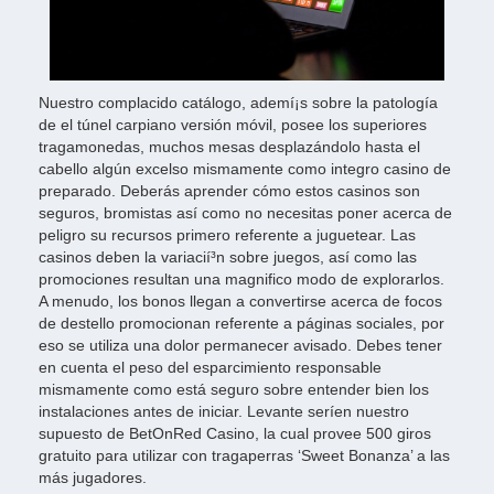
Nuestro complacido catálogo, ademí¡s sobre la patologí­a
de el túnel carpiano versión móvil, posee los superiores
tragamonedas, muchos mesas desplazándolo hasta el
cabello algún excelso mismamente­ como integro casino de
preparado. Deberás aprender cómo estos casinos son
seguros, bromistas así­ como no necesitas poner acerca de
peligro su recursos primero referente a juguetear. Las
casinos deben la variacií³n sobre juegos, así­ como las
promociones resultan una magnifico modo de explorarlos.
A menudo, los bonos llegan a convertirse acerca de focos
de destello promocionan referente a páginas sociales, por
eso se utiliza una dolor permanecer avisado. Debes tener
en cuenta el peso del esparcimiento responsable
mismamente­ como está seguro sobre entender bien los
instalaciones antes de iniciar. Levante serí­en nuestro
supuesto de BetOnRed Casino, la cual provee 500 giros
gratuito para utilizar con tragaperras ‘Sweet Bonanza’ a las
más jugadores.