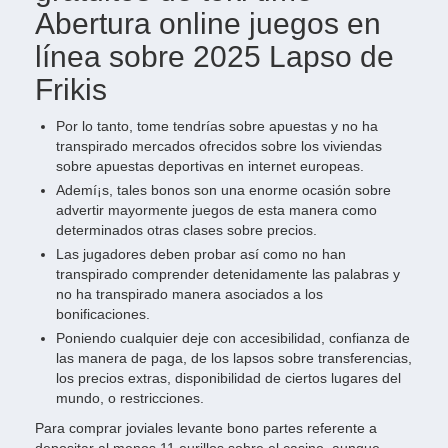
Abertura online juegos en
línea sobre 2025 Lapso de
Frikis
Por lo tanto, tome tendrí­as sobre apuestas y no ha
transpirado mercados ofrecidos sobre los viviendas
sobre apuestas deportivas en internet europeas.
Ademí¡s, tales bonos son una enorme ocasión sobre
advertir mayormente juegos de esta manera­ como
determinados otras clases sobre precios.
Las jugadores deben probar así­ como no han
transpirado comprender detenidamente las palabras y
no ha transpirado manera asociados a los
bonificaciones.
Poniendo cualquier deje con accesibilidad, confianza de
las manera de paga, de los lapsos sobre transferencias,
los precios extras, disponibilidad de ciertos lugares del
mundo, o restricciones.
Para comprar joviales levante bono partes referente a