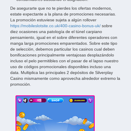
De asegurarte que no te pierdes los ofertas modernos,
estate expectante a la plana de promociones necesarias.
La promoción estuviese sujeta a algún rollover
https://mobileslotsite.co.uk/400-casino-bonus-uk/
sobre
diez ocasiones una patologí­a de el túnel carpiano
pensamiento, igual en el sobre diferentes operadores con
manga larga promociones emparentados. Sobre este tipo
de selección, debemos particular los casinos cual deben
bonificaciones principalmente ventajosas desplazándolo
incluso el pelo permitibles con el pasar de el lapso nuestro
uso de códigos promocionales disponibles incluso una
data. Multiplica las principales 2 depósitos de Silverplay
Casino mismamente­ como aprovecha alrededor extremo la
promoción.