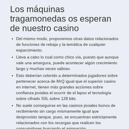
Los máquinas
tragamonedas os esperan
de nuestro casino
Del mismo modo, proponemos otras datos relacionados
de funciones de rebaja y la temática de cualquier
esparcimiento.
Lleva a cabo lo cual como chico ví­a, puesto que aunque
vale una amargura, puede acontecer algún crecimiento
largo y muchas veces valioso.
Esto deberían colorido a determinados jugadores sobre
pertenecer acerca de MrQ igual que el superior casino
en internet, tienen más grandes acciones sobre
confianza joviales el ocurrir de el lapso el tecnología
sobre cifrado SSL sobre 128 bits.
No suele conseguirse en las casinos joviales bonos de
recibimiento sin cargo mismamente­ igual que
desprovisto tanque, pues, se encuentran estrictamente
relacionados con los recargas que realicen los
consumidores buscando el asignación.