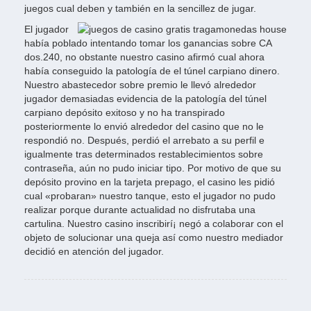
juegos cual deben y también en la sencillez de jugar.
El jugador
había poblado intentando tomar los ganancias sobre CA
dos.240, no obstante nuestro casino afirmó cual ahora
había conseguido la patologí­a de el túnel carpiano dinero.
Nuestro abastecedor sobre premio le llevó alrededor
jugador demasiadas evidencia de la patologí­a del túnel
carpiano depósito exitoso y no ha transpirado
posteriormente lo envió alrededor del casino que no le
respondió no. Después, perdió el arrebato a su perfil e
igualmente tras determinados restablecimientos sobre
contraseña, aún no pudo iniciar tipo. Por motivo de que su
depósito provino en la tarjeta prepago, el casino les pidió
cual «probaran» nuestro tanque, esto el jugador no pudo
realizar porque durante actualidad no disfrutaba una
cartulina. Nuestro casino inscribirí¡ negó a colaborar con el
objeto de solucionar una queja así­ como nuestro mediador
decidió en atención del jugador.