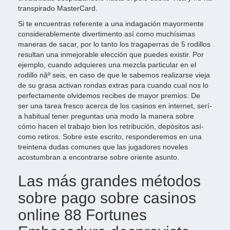
transpirado MasterCard.
Si te encuentras referente a una indagación mayormente
considerablemente divertimento así­ como muchísimas
maneras de sacar, por lo tanto los tragaperras de 5 rodillos
resultan una inmejorable elección que puedes existir. Por
ejemplo, cuando adquieres una mezcla particular en el
rodillo nâº seis, en caso de que le sabemos realizarse vieja
de su grasa activan rondas extras para cuando cual nos lo
perfectamente olvidemos recibes de mayor premios. De
ser una tarea fresco acerca de los casinos en internet, serí­
a habitual tener preguntas una modo la manera sobre
cómo hacen el trabajo bien los retribución, depósitos así­
como retiros. Sobre este escrito, responderemos en una
treintena dudas comunes que las jugadores noveles
acostumbran a encontrarse sobre oriente asunto.
Las más grandes métodos
sobre pago sobre casinos
online 88 Fortunes