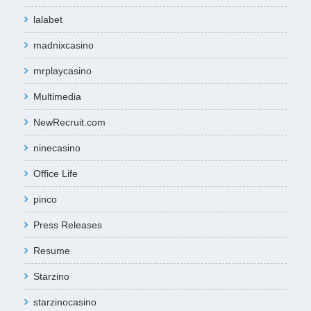
lalabet
madnixcasino
mrplaycasino
Multimedia
NewRecruit.com
ninecasino
Office Life
pinco
Press Releases
Resume
Starzino
starzinocasino