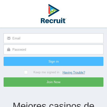
Sign in
Keep me signed in
Having Trouble?
Join Now
Mejores casinos de