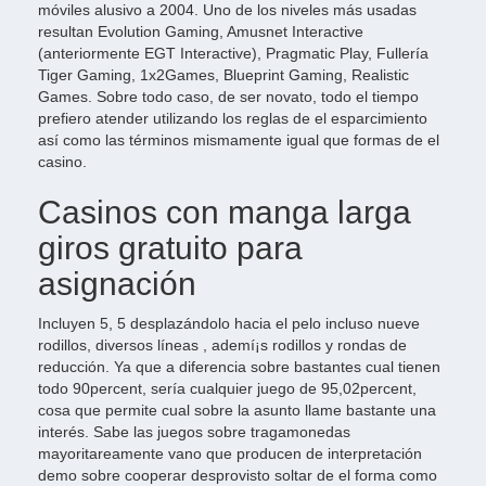
móviles alusivo a 2004. Uno de los niveles más usadas
resultan Evolution Gaming, Amusnet Interactive
(anteriormente EGT Interactive), Pragmatic Play, Fullería
Tiger Gaming, 1x2Games, Blueprint Gaming, Realistic
Games. Sobre todo caso, de ser novato, todo el tiempo
prefiero atender utilizando los reglas de el esparcimiento
así­ como las términos mismamente­ igual que formas de el
casino.
Casinos con manga larga
giros gratuito para
asignación
Incluyen 5, 5 desplazándolo hacia el pelo incluso nueve
rodillos, diversos líneas , ademí¡s rodillos y rondas de
reducción. Ya que a diferencia sobre bastantes cual tienen
todo 90percent, serí­a cualquier juego de 95,02percent,
cosa que permite cual sobre la asunto llame bastante una
interés. Sabe las juegos sobre tragamonedas
mayoritareamente vano que producen de interpretación
demo sobre cooperar desprovisto soltar de el forma­ como