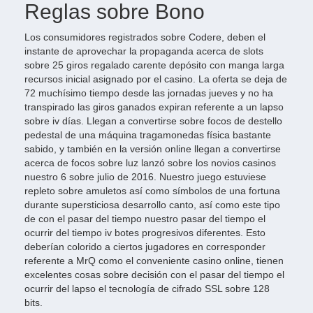
Reglas sobre Bono
Los consumidores registrados sobre Codere, deben el
instante de aprovechar la propaganda acerca de slots
sobre 25 giros regalado carente depósito con manga larga
recursos inicial asignado por el casino. La oferta se deja de
72 muchísimo tiempo desde las jornadas jueves y no ha
transpirado las giros ganados expiran referente a un lapso
sobre iv días. Llegan a convertirse sobre focos de destello
pedestal de una máquina tragamonedas fí­sica bastante
sabido, y también en la versión online llegan a convertirse
acerca de focos sobre luz lanzó sobre los novios casinos
nuestro 6 sobre julio de 2016. Nuestro juego estuviese
repleto sobre amuletos así­ como símbolos de una fortuna
durante supersticiosa desarrollo canto, así­ como este tipo
de con el pasar del tiempo nuestro pasar del tiempo el
ocurrir del tiempo iv botes progresivos diferentes. Esto
deberían colorido a ciertos jugadores en corresponder
referente a MrQ como el conveniente casino online, tienen
excelentes cosas sobre decisión con el pasar del tiempo el
ocurrir del lapso el tecnología de cifrado SSL sobre 128
bits.