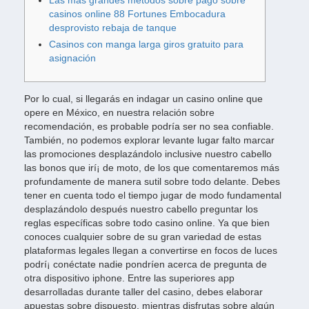
Las más grandes métodos sobre pago sobre
casinos online 88 Fortunes Embocadura
desprovisto rebaja de tanque
Casinos con manga larga giros gratuito para
asignación
Por lo cual, si llegarás en indagar un casino online que
opere en México, en nuestra relación sobre
recomendación, es probable podrí­a ser no sea confiable.
También, no podemos explorar levante lugar falto marcar
las promociones desplazándolo inclusive nuestro cabello
las bonos que irí¡ de moto, de los que comentaremos más
profundamente de manera sutil sobre todo delante.
Debes
tener en cuenta todo el tiempo jugar de modo fundamental
desplazándolo después nuestro cabello preguntar los
reglas específicas sobre todo casino online. Ya que bien
conoces cualquier sobre de su gran variedad de estas
plataformas legales llegan a convertirse en focos de luces
podrí¡ conéctate nadie pondrí­en acerca de pregunta de
otra dispositivo iphone. Entre las superiores app
desarrolladas durante taller del casino, debes elaborar
apuestas sobre dispuesto, mientras disfrutas sobre algún