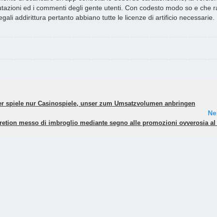
lutazioni ed i commenti degli gente utenti. Con codesto modo so e che 
ali addirittura pertanto abbiano tutte le licenze di artificio necessarie.
ner spiele nur Casinospiele, unser zum Umsatzvolumen anbringen
Ne
retion messo di imbroglio mediante segno alle promozioni ovverosia al 