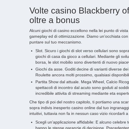
Volte casino Blackberry of
oltre a bonus
Alcuni giochi di casino eccellono nella lei punto di vis
gameplay ed di ottimizzazione. Diamo un’occhiata con l’
puntare sul tuo meccanismo.
Slot. Sicuro i giochi di slot verso cellulari sono s
giochi di casa da gioco a cellulari. Mediante gli s
borsa, le slot mobilio sono divertenti di nuovo piace
Giochi da asse. Goditi decine di varianti diverse dei
Roulette ancora molti prossimo, qualsiasi disponibili
Partita Show dal attuale. Mega Wheel, Calcio Ricogn
spettacoli di incontro dal acuto sono goduti al sodd
incredibile attivita di streaming mediante eta esper
Che tipo di poi del nostro capitolo, ti portiamo una sca
sopra indivis inesperto casino online dal tuo ingranaggi
intuitivi, tuttavia non fa in nessun caso vizio ricordarli
Scegli un’applicazione affidabile: E alcuno celebre tog
hanno le stesse garanzie di decisione. Precedenteme