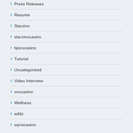
Press Releases
Resume
Starzino
starzinocasino
tipicocasino
Tutorial
Uncategorized
Video Interview
voxcasino
Wellness
wildz
wynscasino