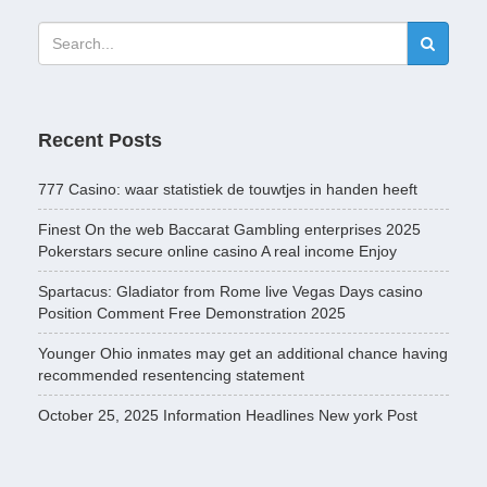
Recent Posts
777 Casino: waar statistiek de touwtjes in handen heeft
Finest On the web Baccarat Gambling enterprises 2025
Pokerstars secure online casino A real income Enjoy
Spartacus: Gladiator from Rome live Vegas Days casino
Position Comment Free Demonstration 2025
Younger Ohio inmates may get an additional chance having
recommended resentencing statement
October 25, 2025 Information Headlines New york Post