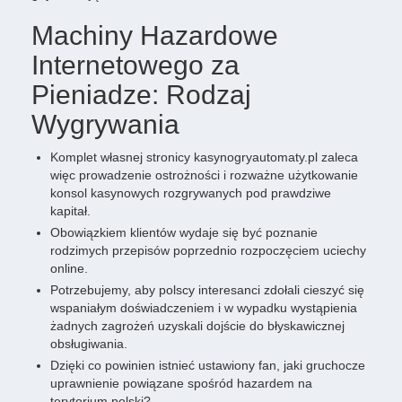
Machiny Hazardowe
Internetowego za
Pieniadze: Rodzaj
Wygrywania
Komplet własnej stronicy kasynogryautomaty.pl zaleca
więc prowadzenie ostrożności i rozważne użytkowanie
konsol kasynowych rozgrywanych pod prawdziwe
kapitał.
Obowiązkiem klientów wydaje się być poznanie
rodzimych przepisów poprzednio rozpoczęciem uciechy
online.
Potrzebujemy, aby polscy interesanci zdołali cieszyć się
wspaniałym doświadczeniem i w wypadku wystąpienia
żadnych zagrożeń uzyskali dojście do błyskawicznej
obsługiwania.
Dzięki co powinien istnieć ustawiony fan, jaki gruchocze
uprawnienie powiązane spośród hazardem na
terytorium polski?