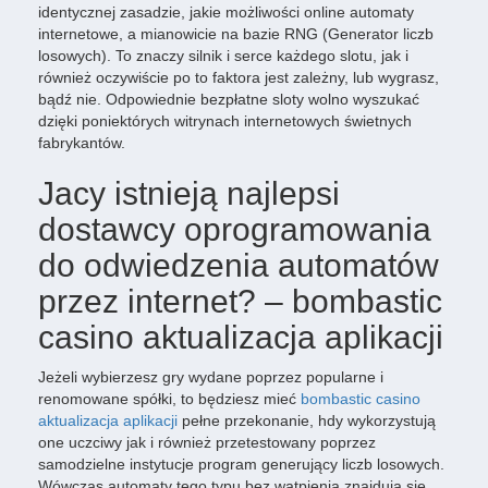
identycznej zasadzie, jakie możliwości online automaty
internetowe, a mianowicie na bazie RNG (Generator liczb
losowych). To znaczy silnik i serce każdego slotu, jak i
również oczywiście po to faktora jest zależny, lub wygrasz,
bądź nie.
Odpowiednie bezpłatne sloty wolno wyszukać
dzięki poniektórych witrynach internetowych świetnych
fabrykantów.
Jacy istnieją najlepsi
dostawcy oprogramowania
do odwiedzenia automatów
przez internet? – bombastic
casino aktualizacja aplikacji
Jeżeli wybierzesz gry wydane poprzez popularne i
renomowane spółki, to będziesz mieć
bombastic casino
aktualizacja aplikacji
pełne przekonanie, hdy wykorzystują
one uczciwy jak i również przetestowany poprzez
samodzielne instytucje program generujący liczb losowych.
Wówczas automaty tego typu bez wątpienia znajdują się