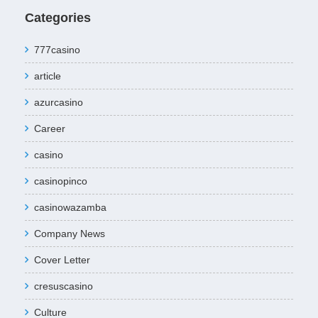
Categories
777casino
article
azurcasino
Career
casino
casinopinco
casinowazamba
Company News
Cover Letter
cresuscasino
Culture