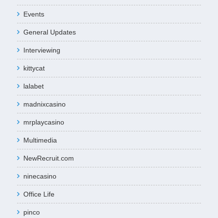
Events
General Updates
Interviewing
kittycat
lalabet
madnixcasino
mrplaycasino
Multimedia
NewRecruit.com
ninecasino
Office Life
pinco