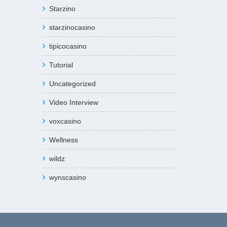
Starzino
starzinocasino
tipicocasino
Tutorial
Uncategorized
Video Interview
voxcasino
Wellness
wildz
wynscasino