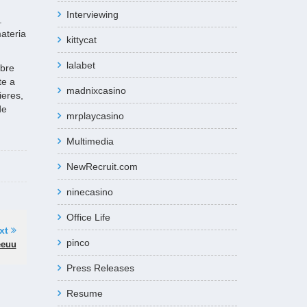
Interviewing
.
ateria
kittycat
lalabet
obre
te a
madnixcasino
ieres,
de
mrplaycasino
Multimedia
NewRecruit.com
ninecasino
Office Life
xt
pinco
eeuu
Press Releases
Resume