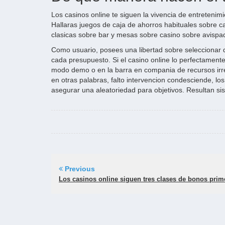
Los casinos online te siguen la vivencia de entretenim
Hallaras juegos de caja de ahorros habituales sobre ca
clasicas sobre bar y mesas sobre casino sobre avispad
Como usuario, posees una libertad sobre seleccionar q
cada presupuesto. Si el casino online lo perfectamente
modo demo o en la barra en compania de recursos irrea
en otras palabras, falto intervencion condesciende, 
asegurar una aleatoriedad para objetivos. Resultan 
Previous
Los casinos online siguen tres clases de bonos prim