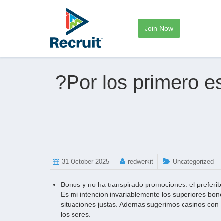
Join Now
?Por los primero e
31 October 2025
redwerkit
Uncategorized
Bonos y no ha transpirado promociones: el preferib
Es mi intencion invariablemente los superiores bon
situaciones justas. Ademas sugerimos casinos con
los seres.