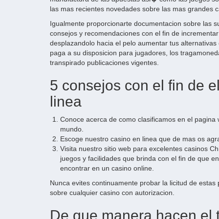
las mas recientes novedades sobre las mas grandes ca
Igualmente proporcionarte documentacion sobre las su
consejos y recomendaciones con el fin de incrementar
desplazandolo hacia el pelo aumentar tus alternativas 
paga a su disposicion para jugadores, los tragamoned
transpirado publicaciones vigentes.
5 consejos con el fin de 
linea
Conoce acerca de como clasificamos en el pagina w
mundo.
Escoge nuestro casino en linea que de mas os agr
Visita nuestro sitio web para excelentes casinos Ch
juegos y facilidades que brinda con el fin de que 
encontrar en un casino online.
Nunca evites continuamente probar la licitud de estas 
sobre cualquier casino con autorizacion.
De que manera hacen el tr