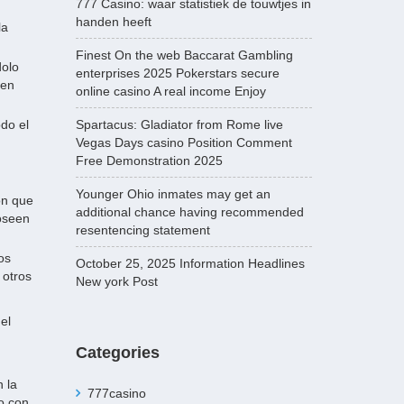
777 Casino: waar statistiek de touwtjes in
handen heeft
la
Finest On the web Baccarat Gambling
dolo
enterprises 2025 Pokerstars secure
 en
online casino A real income Enjoy
do el
Spartacus: Gladiator from Rome live
Vegas Days casino Position Comment
Free Demonstration 2025
Younger Ohio inmates may get an
on que
additional chance having recommended
poseen
resentencing statement
os
October 25, 2025 Information Headlines
 otros
New york Post
el
Categories
 la
777casino
o con