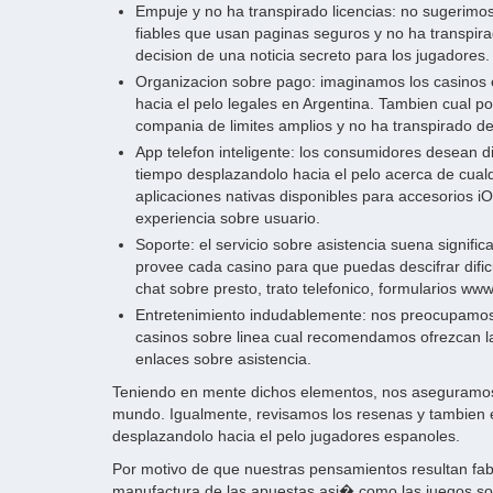
Empuje y no ha transpirado licencias: no sugerim
fiables que usan paginas seguros y no ha transpi
decision de una noticia secreto para los jugadores.
Organizacion sobre pago: imaginamos los casinos en
hacia el pelo legales en Argentina. Tambien cual p
compania de limites amplios y no ha transpirado de
App telefon inteligente: los consumidores desean d
tiempo desplazandolo hacia el pelo acerca de cual
aplicaciones nativas disponibles para accesorios iOS
experiencia sobre usuario.
Soporte: el servicio sobre asistencia suena signific
provee cada casino para que puedas descifrar difi
chat sobre presto, trato telefonico, formularios ww
Entretenimiento indudablemente: nos preocupamos
casinos sobre linea cual recomendamos ofrezcan la
enlaces sobre asistencia.
Teniendo en mente dichos elementos, nos aseguramos 
mundo. Igualmente, revisamos los resenas y tambien en
desplazandolo hacia el pelo jugadores espanoles.
Por motivo de que nuestras pensamientos resultan fa
manufactura de las apuestas asi� como las juegos sob