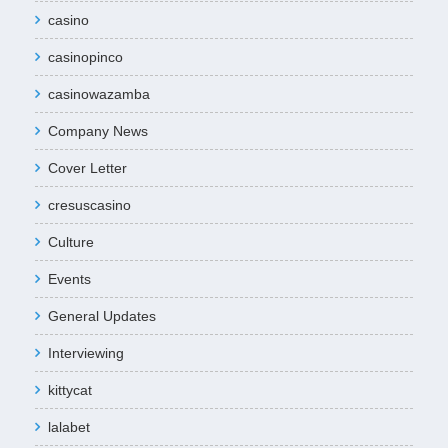
casino
casinopinco
casinowazamba
Company News
Cover Letter
cresuscasino
Culture
Events
General Updates
Interviewing
kittycat
lalabet