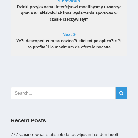
Previous
Dzieki przyjaznemu interfejsowi moglibysmy utworzyc
granie w jakiekolwiek inne wydarzenia sportowe w
czasie rzeczywistym
Next
Ve?i descoperi cum sa naviga?i eficient pe aplica?ie ?i
sa profita?i la maximum de ofertele noastre
Recent Posts
777 Casino: waar statistiek de touwtjes in handen heeft