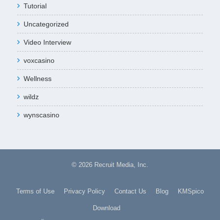
Tutorial
Uncategorized
Video Interview
voxcasino
Wellness
wildz
wynscasino
© 2026
Recruit Media, Inc.
Terms of Use
Privacy Policy
Contact Us
Blog
KMSpico
Download