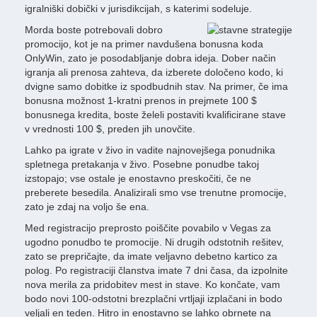
igralniški dobički v jurisdikcijah, s katerimi sodeluje.
Morda boste potrebovali dobro
promocijo, kot je na primer navdušena bonusna koda
OnlyWin, zato je posodabljanje dobra ideja. Dober način
igranja ali prenosa zahteva, da izberete določeno kodo, ki
dvigne samo dobitke iz spodbudnih stav. Na primer, če ima
bonusna možnost 1-kratni prenos in prejmete 100 $
bonusnega kredita, boste želeli postaviti kvalificirane stave
v vrednosti 100 $, preden jih unovčite.
Lahko pa igrate v živo in vadite najnovejšega ponudnika
spletnega pretakanja v živo. Posebne ponudbe takoj
izstopajo; vse ostale je enostavno preskočiti, če ne
preberete besedila. Analizirali smo vse trenutne promocije,
zato je zdaj na voljo še ena.
Med registracijo preprosto poiščite povabilo v Vegas za
ugodno ponudbo te promocije. Ni drugih odstotnih rešitev,
zato se prepričajte, da imate veljavno debetno kartico za
polog. Po registraciji članstva imate 7 dni časa, da izpolnite
nova merila za pridobitev mest in stave. Ko končate, vam
bodo novi 100-odstotni brezplačni vrtljaji izplačani in bodo
veljali en teden. Hitro in enostavno se lahko obrnete na