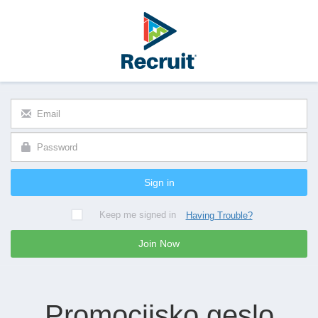
Sign in
Keep me signed in
Having Trouble?
Join Now
Promocijsko geslo