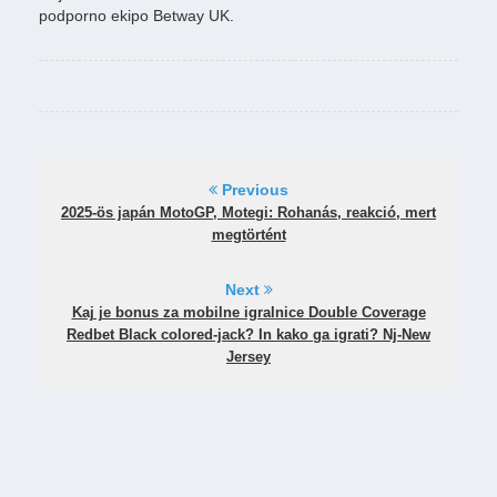
podporno ekipo Betway UK.
Previous
2025-ös japán MotoGP, Motegi: Rohanás, reakció, mert
megtörtént
Next
Kaj je bonus za mobilne igralnice Double Coverage
Redbet Black colored-jack? In kako ga igrati? Nj-New
Jersey