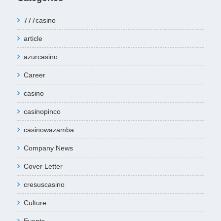
777casino
article
azurcasino
Career
casino
casinopinco
casinowazamba
Company News
Cover Letter
cresuscasino
Culture
Events