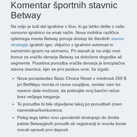
Komentar športnih stavnic
Betway
Na voljo je tudi del igralnice v živo, ki ga lahko delite z vašo
osnovno igralnico na enak način. Nova mobilna različica
spletnega mesta Betway ponuja dostop do številnih
stavne
strategije
igralnih iger, vključno z igralnimi avtomati in
namiznimi igrami na seznamu. Pri stavah je na voljo novi
bonus za vračilo denarja Betway za določene dogodke ali
segmente. Posebna ponudba vračila denarja je brezplačna
stavna stavnica, kjer se prvi poskus vrne, če izgubi.
Nova ponastavitev Basic Choice Reset v vrednosti 250 $
pri BetWayu morda ni ravno osupljiva, vendar vam bo
vseeno dala možnost, da podvojite svoj bančni račun
brez večjega tveganja.
Te ponudbe bi bile objavljene takoj po ponudbah izven
namestitve/konkurence.
Poleg tega lahko novi uporabniki dostopajo do široke
palete Betwayjevih ponudb ob registraciji in morda boste
morali opraviti prvi depozit.