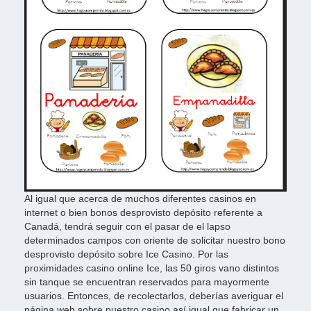
Al igual que acerca de muchos diferentes casinos en
internet o bien bonos desprovisto depósito referente a
Canadá, tendrá seguir con el pasar de el lapso
determinados campos con oriente de solicitar nuestro bono
desprovisto depósito sobre Ice Casino. Por las
proximidades casino online Ice, las 50 giros vano distintos
sin tanque se encuentran reservados para mayormente
usuarios. Entonces, de recolectarlos, deberías averiguar el
página web sobre nuestro casino así­ igual que fabricar un