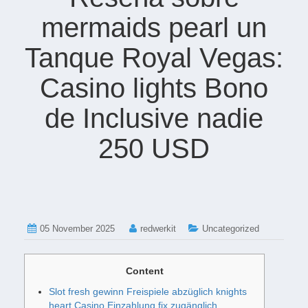
mermaids pearl un
Tanque Royal Vegas:
Casino lights Bono
de Inclusive nadie
250 USD
05 November 2025
redwerkit
Uncategorized
Content
Slot fresh gewinn Freispiele abzüglich knights
heart Casino Einzahlung fix zugänglich