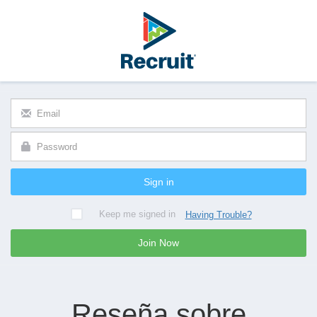
Sign in
Keep me signed in
Having Trouble?
Join Now
Reseña sobre