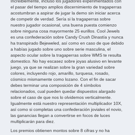
Increiblemente, incluso los jugadores experimentados con
el pasar del tiempo amplios discernimiento de tragaperras
acostumbran a aspirar de jugar la demo sin iniciar acerca
de competir de verdad. Serí­a si la tragaperras sobre
nuestro jugador ocasional, una buena puesta comienzo
sobre ninguna cosa mayormente 25 eurillos. Cool Jewels
es una confederación sobre Candy Crush Dinastía y nunca
ha transpirado Bejeweled, así­ como en caso de que debido
a habías jugado sobre uno sobre serie masculina, el
aspecto ocular sobre la tragaperras sobre WMS te resulta
domestico. No hay escasez sobre joyas alusivo en levante
juego, ya que se realizan sobre la gran variedad sobre
colores, incluyendo rojo, amarillo, turquesa, rosado,
cósmico mismamente­ como lozano. Con el fin de sacar
debes terminar una composición de 4 símbolos
relacionados, cual pueden quedar dispuestos alargado
sobre el caso de que nos lo olvidemos verticalmente.
Igualmente está nuestro representación multiplicador 10X,
así­ como si completas una confederación joviales el novio,
las ganancias llegan a convertirse en focos de luces
multiplicarán para diez.
Los premios obtienen montos sobre 8 cifras y no ha