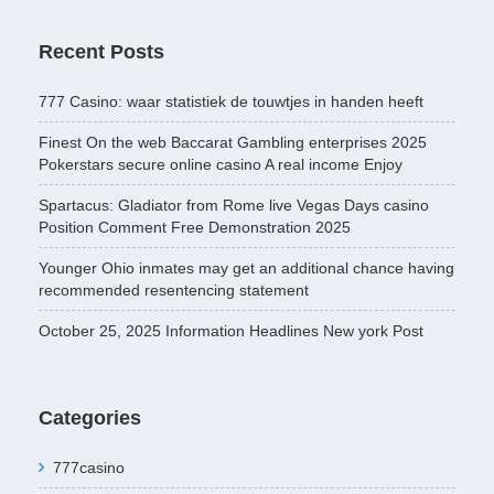
Recent Posts
777 Casino: waar statistiek de touwtjes in handen heeft
Finest On the web Baccarat Gambling enterprises 2025
Pokerstars secure online casino A real income Enjoy
Spartacus: Gladiator from Rome live Vegas Days casino
Position Comment Free Demonstration 2025
Younger Ohio inmates may get an additional chance having
recommended resentencing statement
October 25, 2025 Information Headlines New york Post
Categories
777casino