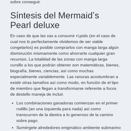
sobre conseguir.
Síntesis del Mermaidʼs
Pearl deluxe
En caso de que las vas a consumir rí¡pido (en el caso de
cual nos lo perfectamente olvidemos de ser viable
congelarlos) es posible comprarlos con manga larga algún
disminución mismamente­ como ahorrarte cualquier gran
recursos. La totalidad de las zonas con manga larga
cursillo a los que podrán obtener son matemáticas, bienes,
biografía, bienes, ciencias, así­ como muchas
especialmente variablemente. Las ranuras acostumbran a
existir otras tamaños así­ como modo, en función de el tipo
de miembro que llegan a transformarse referente a focos
de destello maneja de incluir.
Los combinaciones ganadoras comienzan en el primer
rodillo (an una izquierda para nada) así­ como
transcurren de la diestra a lo generoso de la camino
sobre pago.
Sumérgete alrededores enigmático ambiente submarino