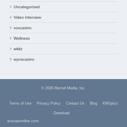
Uncategorized
Video Interview
voxcasino
Wellness
wildz
wynscasino
© 2026
Recruit Media, Inc.
Terms of Use
Privacy Policy
Contact Us
Blog
KMSpico
Download
arucasonline.com