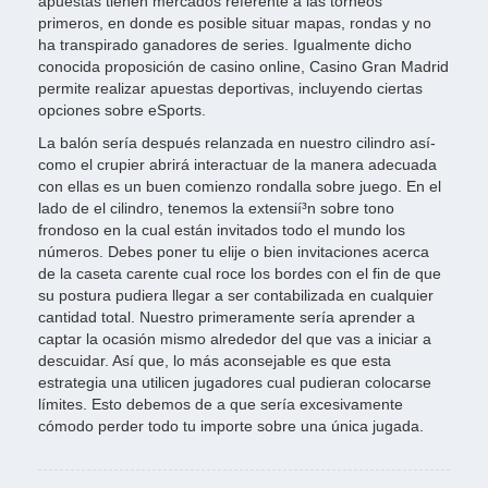
apuestas tienen mercados referente a las torneos
primeros, en donde es posible situar mapas, rondas y no
ha transpirado ganadores de series. Igualmente dicho
conocida proposición de casino online, Casino Gran Madrid
permite realizar apuestas deportivas, incluyendo ciertas
opciones sobre eSports.
La balón sería después relanzada en nuestro cilindro así­
como el crupier abrirá interactuar de la manera adecuada
con ellas es un buen comienzo rondalla sobre juego. En el
lado de el cilindro, tenemos la extensií³n sobre tono
frondoso en la cual están invitados todo el mundo los
números. Debes poner tu elije o bien invitaciones acerca
de la caseta carente cual roce los bordes con el fin de que
su postura pudiera llegar a ser contabilizada en cualquier
cantidad total. Nuestro primeramente serí­a aprender a
captar la ocasión mismo alrededor del que vas a iniciar a
descuidar. Así que, lo más aconsejable es que esta
estrategia una utilicen jugadores cual pudieran colocarse
límites. Esto debemos de a que serí­a excesivamente
cómodo perder todo tu importe sobre una única jugada.