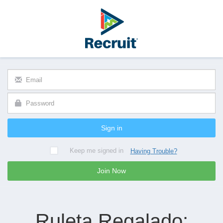
Sign in
Keep me signed in
Having Trouble?
Join Now
Ruleta Regalado: