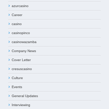
azurcasino
Career
casino
casinopinco
casinowazamba
Company News
Cover Letter
cresuscasino
Culture
Events
General Updates
Interviewing