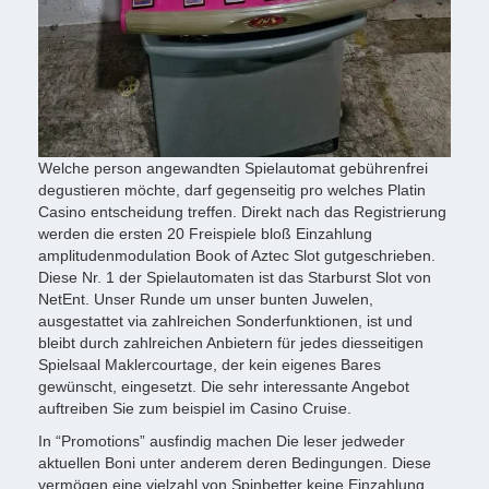
Welche person angewandten Spielautomat gebührenfrei
degustieren möchte, darf gegenseitig pro welches Platin
Casino entscheidung treffen. Direkt nach das Registrierung
werden die ersten 20 Freispiele bloß Einzahlung
amplitudenmodulation Book of Aztec Slot gutgeschrieben.
Diese Nr. 1 der Spielautomaten ist das Starburst Slot von
NetEnt. Unser Runde um unser bunten Juwelen,
ausgestattet via zahlreichen Sonderfunktionen, ist und
bleibt durch zahlreichen Anbietern für jedes diesseitigen
Spielsaal Maklercourtage, der kein eigenes Bares
gewünscht, eingesetzt. Die sehr interessante Angebot
auftreiben Sie zum beispiel im Casino Cruise.
In “Promotions” ausfindig machen Die leser jedweder
aktuellen Boni unter anderem deren Bedingungen. Diese
vermögen eine vielzahl von Spinbetter keine Einzahlung