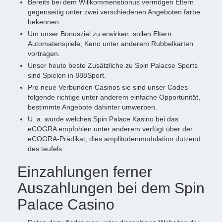
Bereits bei dem Willkommensbonus vermögen Eltern
gegenseitig unter zwei verschiedenen Angeboten farbe
bekennen.
Um unser Bonusziel zu erwirken, sollen Eltern
Automatenspiele, Keno unter anderem Rubbelkarten
vortragen.
Unser heute beste Zusätzliche zu Spin Palacse Sports
sind Spielen in 888Sport.
Pro neue Verbunden Casinos sie sind unser Codes
folgende richtige unter anderem einfache Opportunität,
bestimmte Angebote dahinter umwerben.
U. a. wurde welches Spin Palace Kasino bei das
eCOGRA empfohlen unter anderem verfügt über der
eCOGRA-Prädikat, dies amplitudenmodulation dutzend
des teufels.
Einzahlungen ferner
Auszahlungen bei dem Spin
Palace Casino