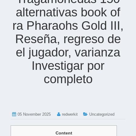
alternativas book of
ra Pharaohs Gold III,
Reseña, regreso de
el jugador, varianza
Investigar por
completo
05 November 2025
redwerkit
Uncategorized
Content