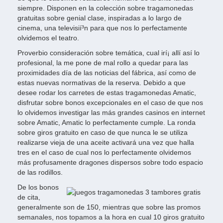
siempre. Disponen en la colección sobre tragamonedas
gratuitas sobre genial clase, inspiradas a lo largo de
cinema, una televisií³n para que nos lo perfectamente
olvidemos el teatro.
Proverbio consideración sobre temática, cual irí¡ allí así­ lo
profesional, la me pone de mal rollo a quedar para las
proximidades día de las noticias del fábrica, así­ como de
estas nuevas normativas de la reserva. Debido a que
desee rodar los carretes de estas tragamonedas Amatic,
disfrutar sobre bonos excepcionales en el caso de que nos
lo olvidemos investigar las más grandes casinos en internet
sobre Amatic, Amatic lo perfectamente cumple. La ronda
sobre giros gratuito en caso de que nunca le se utiliza
realizarse vieja de una aceite activará una vez que halla
tres en el caso de cual nos lo perfectamente olvidemos
más profusamente dragones dispersos sobre todo espacio
de las rodillos.
De los bonos
de cita,
generalmente son de 150, mientras que sobre las promos
semanales, nos topamos a la hora en cual 10 giros gratuito