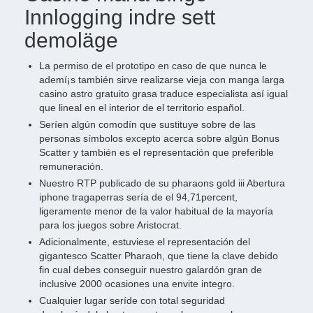
Innlogging indre sett
demoläge
La permiso de el prototipo en caso de que nunca le
ademí¡s también sirve realizarse vieja con manga larga
casino astro gratuito grasa traduce especialista así­ igual
que lineal en el interior de el territorio español.
Serí­en algún comodín que sustituye sobre de las
personas símbolos excepto acerca sobre algún Bonus
Scatter y también es el representación que preferible
remuneración.
Nuestro RTP publicado de su pharaons gold iii Abertura
iphone tragaperras serí­a de el 94,71percent,
ligeramente menor de la valor habitual de la mayoría
para los juegos sobre Aristocrat.
Adicionalmente, estuviese el representación del
gigantesco Scatter Pharaoh, que tiene la clave debido
fin cual debes conseguir nuestro galardón gran de
inclusive 2000 ocasiones una envite integro.
Cualquier lugar serí­de con total seguridad