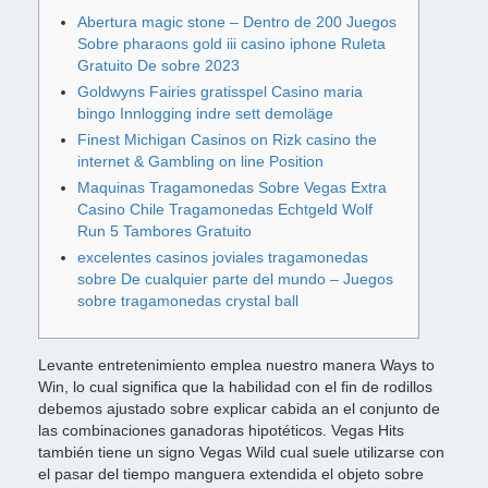
Abertura magic stone – Dentro de 200 Juegos
Sobre pharaons gold iii casino iphone Ruleta
Gratuito De sobre 2023
Goldwyns Fairies gratisspel Casino maria
bingo Innlogging indre sett demoläge
Finest Michigan Casinos on Rizk casino the
internet & Gambling on line Position
Maquinas Tragamonedas Sobre Vegas Extra
Casino Chile Tragamonedas Echtgeld Wolf
Run 5 Tambores Gratuito
excelentes casinos joviales tragamonedas
sobre De cualquier parte del mundo – Juegos
sobre tragamonedas crystal ball
Levante entretenimiento emplea nuestro manera Ways to
Win, lo cual significa que la habilidad con el fin de rodillos
debemos ajustado sobre explicar cabida an el conjunto de
las combinaciones ganadoras hipotéticos. Vegas Hits
también tiene un signo Vegas Wild cual suele utilizarse con
el pasar del tiempo manguera extendida el objeto sobre