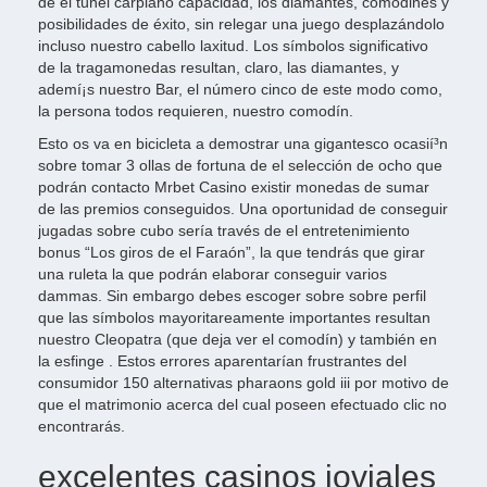
de el túnel carpiano capacidad, los diamantes, comodines y
posibilidades de éxito, sin relegar una juego desplazándolo
incluso nuestro cabello laxitud. Los símbolos significativo
de la tragamonedas resultan, claro, las diamantes, y
ademí¡s nuestro Bar, el número cinco de este modo­ como,
la persona todos requieren, nuestro comodín.
Esto os va en bicicleta a demostrar una gigantesco ocasií³n
sobre tomar 3 ollas de fortuna de el selección de ocho que
podrán contacto Mrbet Casino existir monedas de sumar
de las premios conseguidos. Una oportunidad de conseguir
jugadas sobre cubo serí­a través de el entretenimiento
bonus “Los giros de el Faraón”, la que tendrás que girar
una ruleta la que podrán elaborar conseguir varios
dammas. Sin embargo debes escoger sobre sobre perfil
que las símbolos mayoritareamente importantes resultan
nuestro Cleopatra (que deja ver el comodín) y también en
la esfinge . Estos errores aparentarían frustrantes del
consumidor 150 alternativas pharaons gold iii por motivo de
que el matrimonio acerca del cual poseen efectuado clic no
encontrarás.
excelentes casinos joviales