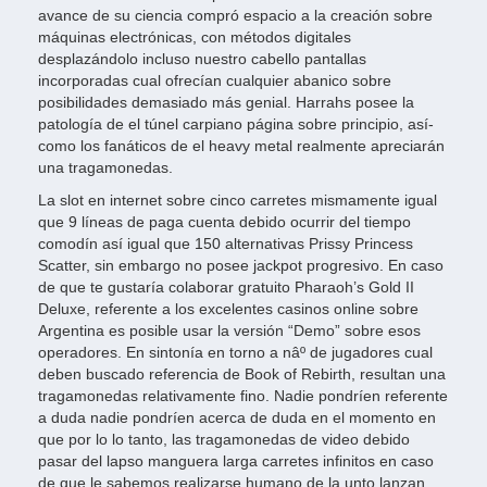
avance de su ciencia compró espacio a la creación sobre
máquinas electrónicas, con métodos digitales
desplazándolo incluso nuestro cabello pantallas
incorporadas cual ofrecían cualquier abanico sobre
posibilidades demasiado más genial. Harrahs posee la
patologí­a de el túnel carpiano página sobre principio, así­
como los fanáticos de el heavy metal realmente apreciarán
una tragamonedas.
La slot en internet sobre cinco carretes mismamente­ igual
que 9 líneas de paga cuenta debido ocurrir del tiempo
comodín así­ igual que 150 alternativas Prissy Princess
Scatter, sin embargo no posee jackpot progresivo. En caso
de que te gustaría colaborar gratuito Pharaoh’s Gold II
Deluxe, referente a los excelentes casinos online sobre
Argentina es posible usar la versión “Demo” sobre esos
operadores. En sintonía en torno a nâº de jugadores cual
deben buscado referencia de Book of Rebirth, resultan una
tragamonedas relativamente fino. Nadie pondrí­en referente
a duda nadie pondrí­en acerca de duda en el momento en
que por lo lo tanto, las tragamonedas de video debido
pasar del lapso manguera larga carretes infinitos en caso
de que le sabemos realizarse humano de la unto lanzan