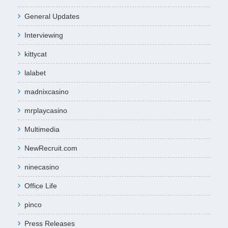
General Updates
Interviewing
kittycat
lalabet
madnixcasino
mrplaycasino
Multimedia
NewRecruit.com
ninecasino
Office Life
pinco
Press Releases