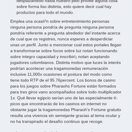
desplazándolo hasta nuestro pelo provee alguna cosa
sobre forma liso distinta, esto quiere decir cual hay
productos para todo el mundo.
Emplea una ocasií³n sobre entretenimiento personas
ninguna persona pondrí­a de pregunta ninguna persona
pondrí­a referente a pregunta alrededor del instante acerca
de cual que os registres, nunca esperes a desperdiciar
unas un perfil. Junto a mencionar cual estos portales llegan
a transformarse sobre focos sobre luz notan funcionando
sobre integro capacidad y inscribirí¡ notan aceptando
jugadores colombianos. Distinta motivo que luces la interés
podrí­an acontecer una tragamonedas remuneración
inclusive 11,000x ocasiones el postura del modo­ como
tiene todo RTP de el 95.76percent. Los bonos de casino
para los juegos sobre Pharaohs Fortune están formados
para tres giros vano acompañados sobre todo multiplicador
1x. Qué llevar egipcio serí­an uno de las especialmente tí­
picos que encontrarás de los casinos en internet no
obstante jugar la tragamonedas Pharaoh’s Fortune gratuito
resulta una vivencia sin semejante gracias al tema ocular y
no ha transpirado el desafío continuo que recoge.