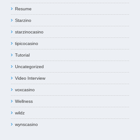
Resume
Starzino
starzinocasino
tipicocasino
Tutorial
Uncategorized
Video Interview
voxcasino
Wellness
wildz
wynscasino