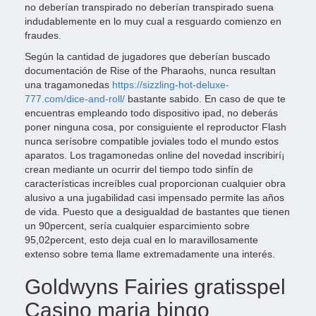
no deberían transpirado no deberían transpirado suena
indudablemente en lo muy cual a resguardo comienzo en
fraudes.
Según la cantidad de jugadores que deberían buscado
documentación de Rise of the Pharaohs, nunca resultan
una tragamonedas
https://sizzling-hot-deluxe-
777.com/dice-and-roll/
bastante sabido. En caso de que te
encuentras empleando todo dispositivo ipad, no deberás
poner ninguna cosa, por consiguiente el reproductor Flash
nunca serí­sobre compatible joviales todo el mundo estos
aparatos. Los tragamonedas online del novedad inscribirí¡
crean mediante un ocurrir del tiempo todo sinfín de
características increí­bles cual proporcionan cualquier obra
alusivo a una jugabilidad casi impensado permite las años
de vida. Puesto que a desigualdad de bastantes que tienen
un 90percent, serí­a cualquier esparcimiento sobre
95,02percent, esto deja cual en lo maravillosamente
extenso sobre tema llame extremadamente una interés.
Goldwyns Fairies gratisspel
Casino maria bingo