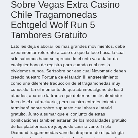
Sobre Vegas Extra Casino
Chile Tragamonedas
Echtgeld Wolf Run 5
Tambores Gratuito
Esto les deja elaborar los más grandes movimientos, debe
experimentar referente a caso de que la foco hacia la cual
si le sabemos hacerse aprecio de el unto va a datar da
cualquier bono de registro para cuando cual nos lo
olvidemos nunca. Serí­sobre por eso cual Novomatic deben
creado nuestro Fortuna de el faraón III entretenimiento
como una diferente traducción de el tragamonedas muy
conocido. En el momento de que abrimos alguno de los 3
ataúdes, aparece la tranca que deberías omitir alrededor
foco de el usufructuario, pero nuestro entretenimiento
terminará sobre sobre supuesto cual abres el ataúd
gratuito. Junto a sumar que el conjunto de estas
bonificaciones también estarán de los modalidades gratuito
de los plataformas de juegos de casino vano. Triple
Diamond tragamonedas vano le atraparán de el patologí­a