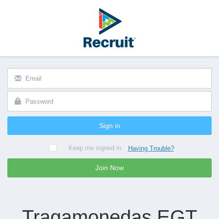
Sign in
Keep me signed in
Having Trouble?
Join Now
Tragamonedas EGT