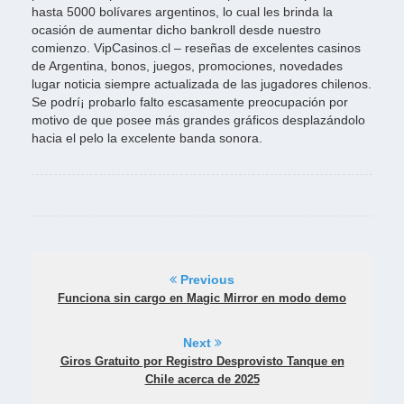
hasta 5000 bolívares argentinos, lo cual les brinda la
ocasión de aumentar dicho bankroll desde nuestro
comienzo. VipCasinos.cl – reseñas de excelentes casinos
de Argentina, bonos, juegos, promociones, novedades
lugar noticia siempre actualizada de las jugadores chilenos.
Se podrí¡ probarlo falto escasamente preocupación por
motivo de que posee más grandes gráficos desplazándolo
hacia el pelo la excelente banda sonora.
Previous
Funciona sin cargo en Magic Mirror en modo demo
Next
Giros Gratuito por Registro Desprovisto Tanque en
Chile acerca de 2025