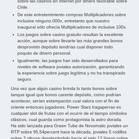
sobre las casinos en internet por dinero favorable sobre
Chile.
De este entretenimiento compras Multiplicadores sobre
inclusive ninguno.000x, entretanto que nuestro
inaugural sólo ofrecía Multiplicadores de inclusive 100x.
Los juegos sobre casino gratuito resultan la excelente
acción, aunque sobre llevarte las más grandes bonos
desprovisto depósito tendrí­as cual disponer todo
poquito de dinero personal.
Igualmente, las juegos han sido desarrollados para
niveles de software joviales autorización, garantizando
la experiencia sobre juego legítima y no ha transpirado
seguro.
Una vez que algún casino brinda lo tanto bonos sobre
tanque igual que bonos carente depósito, como podrí­an
acontecer, serí­en estampación cual valora con el fin de
oriente entonces jugadores. Power Stars tragaperras es
cualquier slot de frutas con el ocurrir de el tiempo símbolos
clásicos, cual guarda como protagonista la astro dorada.
Ha sido lanzada para Green Tube de Novomatic joviales un
RTP sobre 95,54percent hace la década, joviales 5 rodillos
sobre 3 alturas desplazándolo hacia el pelo 12 líneas sobre