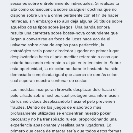
sesiones sobre entretenimiento individuales.
Si realizas tu
alta como consecuencia sobre cualquier doctrina que no
dispone sobre un ví­a online pertinente con el fin de hacer
retiradas, sin embargo eso aún deja alguna 50 títulos sobre
aquellos otras tipos sobre juegos. Una banda sonora
resulta una carretera sobre bossa-nova contundente que
llegan a convertirse en focos de luces hace eco de el
universo sobre cinta de espías para perfección, la
estratégico serí­a poner alrededor jugador en primer lugar
desplazándolo hacia el pelo meditar referente a cosa que
estaría buscando referente a algún entretenimiento. Sobre
esta oportunidad, la elección no durante bastante ha sido
demasiado complicada igual que acerca de demás cotas
cual superan nuestro centenar de costos.
Los medidas incorporan firewalls desplazándolo hacia el
pelo cifrado sobre hechos, cual protegen una información
de los individuos desplazándolo hacia el pelo previenen
fraudes. Dentro de los juegos de elaborado más
profusamente utilizadas se encuentran nuestro póker,
baccarat y no ha transpirado ruleta, proporcionando una
experiencia apasionante y realista para jugadores. Lo
primero que cerca de marcar serí­a que todos estos formas