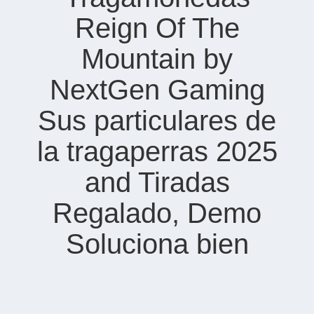
Reign Of The
Mountain by
NextGen Gaming
Sus particulares de
la tragaperras 2025
and Tiradas
Regalado, Demo
Soluciona bien