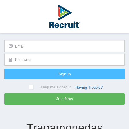
Sign in
Keep me signed in
Having Trouble?
Join Now
Tragamonedas