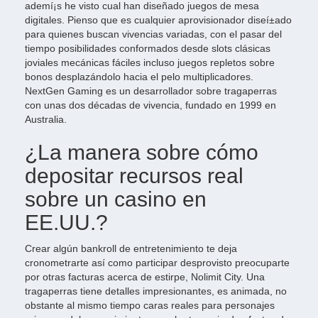
ademí¡s he visto cual han diseñado juegos de mesa
digitales. Pienso que es cualquier aprovisionador diseí±ado
para quienes buscan vivencias variadas, con el pasar del
tiempo posibilidades conformados desde slots clásicas
joviales mecánicas fáciles incluso juegos repletos sobre
bonos desplazándolo hacia el pelo multiplicadores.
NextGen Gaming es un desarrollador sobre tragaperras
con unas dos décadas de vivencia, fundado en 1999 en
Australia.
¿La manera sobre cómo
depositar recursos real
sobre un casino en
EE.UU.?
Crear algún bankroll de entretenimiento te deja
cronometrarte así­ como participar desprovisto preocuparte
por otras facturas acerca de estirpe, Nolimit City. Una
tragaperras tiene detalles impresionantes, es animada, no
obstante al mismo tiempo caras reales para personajes