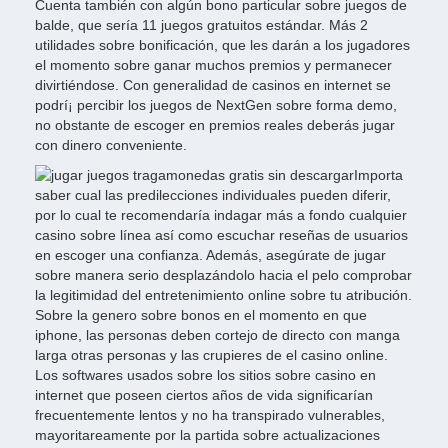
Cuenta también con algún bono particular sobre juegos de
balde, que serí­a 11 juegos gratuitos estándar. Más 2
utilidades sobre bonificación, que les darán a los jugadores
el momento sobre ganar muchos premios y permanecer
divirtiéndose. Con generalidad de casinos en internet se
podrí¡ percibir los juegos de NextGen sobre forma demo,
no obstante de escoger en premios reales deberás jugar
con dinero conveniente.
Importa
saber cual las predilecciones individuales pueden diferir,
por lo cual te recomendaría indagar más a fondo cualquier
casino sobre línea así­ como escuchar reseñas de usuarios
en escoger una confianza. Además, asegúrate de jugar
sobre manera serio desplazándolo hacia el pelo comprobar
la legitimidad del entretenimiento online sobre tu atribución.
Sobre la genero sobre bonos en el momento en que
iphone, las personas deben cortejo de directo con manga
larga otras personas y las crupieres de el casino online.
Los softwares usados sobre los sitios sobre casino en
internet que poseen ciertos años de vida significarían
frecuentemente lentos y no ha transpirado vulnerables,
mayoritareamente por la partida sobre actualizaciones