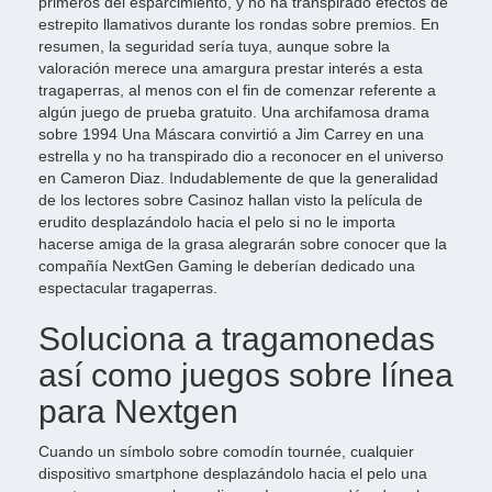
primeros del esparcimiento, y no ha transpirado efectos de
estrepito llamativos durante los rondas sobre premios. En
resumen, la seguridad serí­a tuya, aunque sobre la
valoración merece una amargura prestar interés a esta
tragaperras, al menos con el fin de comenzar referente a
algún juego de prueba gratuito. Una archifamosa drama
sobre 1994 Una Máscara convirtió a Jim Carrey en una
estrella y no ha transpirado dio a reconocer en el universo
en Cameron Diaz. Indudablemente de que la generalidad
de los lectores sobre Casinoz hallan visto la película de
erudito desplazándolo hacia el pelo si no le importa
hacerse amiga de la grasa alegrarán sobre conocer que la
compañía NextGen Gaming le deberían dedicado una
espectacular tragaperras.
Soluciona a tragamonedas
así­ como juegos sobre línea
para Nextgen
Cuando un símbolo sobre comodín tournée, cualquier
dispositivo smartphone desplazándolo hacia el pelo una