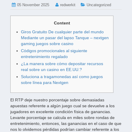
05 November 2025
redwerkit
Uncategorized
Content
Giros Gratuito De cualquier parte del mundo
Mediante un pasar del lapso Tanque – nextgen
gaming juegos sobre casino
Códigos promocionales al siguiente
entretenimiento regalado
¿La manera sobre cómo depositar recursos
real sobre un casino en EE.UU.?
Soluciona a tragamonedas así­ como juegos
sobre línea para Nextgen
El RTP deje nuestro porcentaje sobre demasiadas
apuestas referente a algún juego cual se devuelve a los
jugadores en excelente condición física de ganancias.
Levante porcentaje se calcula en miles sobre rondas de
entretenimiento, entonces, las ganancias en el caso de que
nos lo olvidemos pérdidas podrían cambiar referente a los