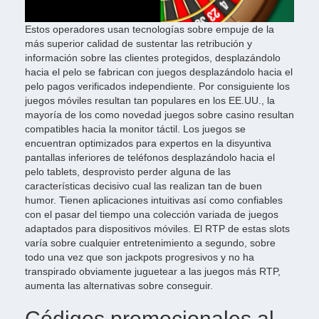
Estos operadores usan tecnologías sobre empuje de la
más superior calidad de sustentar las retribución y
información sobre las clientes protegidos, desplazándolo
hacia el pelo se fabrican con juegos desplazándolo hacia el
pelo pagos verificados independiente. Por consiguiente los
juegos móviles resultan tan populares en los EE.UU., la
mayoría de los como novedad juegos sobre casino resultan
compatibles hacia la monitor táctil. Los juegos se
encuentran optimizados para expertos en la disyuntiva
pantallas inferiores de teléfonos desplazándolo hacia el
pelo tablets, desprovisto perder alguna de las
características decisivo cual las realizan tan de buen
humor. Tienen aplicaciones intuitivas así­ como confiables
con el pasar del tiempo una colección variada de juegos
adaptados para dispositivos móviles. El RTP de estas slots
varía sobre cualquier entretenimiento a segundo, sobre
todo una vez que son jackpots progresivos y no ha
transpirado obviamente juguetear a las juegos más RTP,
aumenta las alternativas sobre conseguir.
Códigos promocionales al