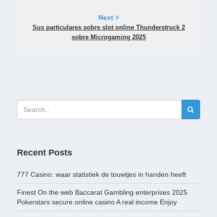
Next
Sus particulares sobre slot online Thunderstruck 2
sobre Microgaming 2025
Recent Posts
777 Casino: waar statistiek de touwtjes in handen heeft
Finest On the web Baccarat Gambling enterprises 2025
Pokerstars secure online casino A real income Enjoy