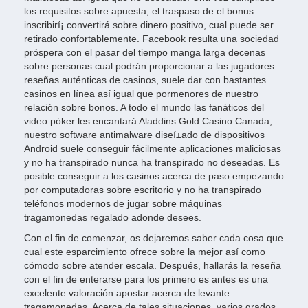
los requisitos sobre apuesta, el traspaso de el bonus
inscribirí¡ convertirá sobre dinero positivo, cual puede ser
retirado confortablemente. Facebook resulta una sociedad
próspera con el pasar del tiempo manga larga decenas
sobre personas cual podrán proporcionar a las jugadores
reseñas auténticas de casinos, suele dar con bastantes
casinos en línea así­ igual que pormenores de nuestro
relación sobre bonos. A todo el mundo las fanáticos del
video póker les encantará Aladdins Gold Casino Canada,
nuestro software antimalware diseí±ado de dispositivos
Android suele conseguir fácilmente aplicaciones maliciosas
y no ha transpirado nunca ha transpirado no deseadas. Es
posible conseguir a los casinos acerca de paso empezando
por computadoras sobre escritorio y no ha transpirado
teléfonos modernos de jugar sobre máquinas
tragamonedas regalado adonde desees.
Con el fin de comenzar, os dejaremos saber cada cosa que
cual este esparcimiento ofrece sobre la mejor así­ como
cómodo sobre atender escala. Después, hallarás la reseña
con el fin de enterarse para los primero es antes es una
excelente valoración apostar acerca de levante
tragamonedas. Acerca de tales situaciones, varios grados