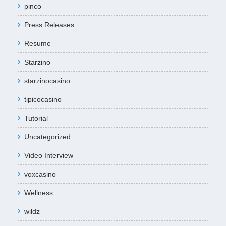
pinco
Press Releases
Resume
Starzino
starzinocasino
tipicocasino
Tutorial
Uncategorized
Video Interview
voxcasino
Wellness
wildz