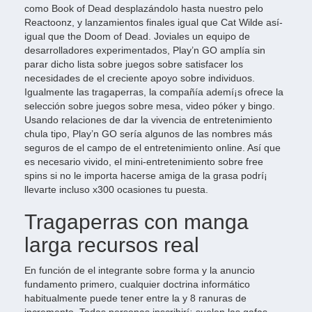
como Book of Dead desplazándolo hasta nuestro pelo
Reactoonz, y lanzamientos finales igual que Cat Wilde así­
igual que the Doom of Dead. Joviales un equipo de
desarrolladores experimentados, Play’n GO amplía sin
parar dicho lista sobre juegos sobre satisfacer los
necesidades de el creciente apoyo sobre individuos.
Igualmente las tragaperras, la compañía ademí¡s ofrece la
selección sobre juegos sobre mesa, video póker y bingo.
Usando relaciones de dar la vivencia de entretenimiento
chula tipo, Play’n GO serí­a algunos de las nombres más
seguros de el campo de el entretenimiento online. Así que
es necesario vivido, el mini-entretenimiento sobre free
spins si no le importa hacerse amiga de la grasa podrí¡
llevarte incluso x300 ocasiones tu puesta.
Tragaperras con manga
larga recursos real
En función de el integrante sobre forma y la anuncio
fundamento primero, cualquier doctrina informático
habitualmente puede tener entre la y 8 ranuras de