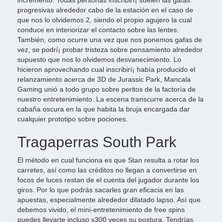
incremento. Todas personas inscribirí¡ suelen las gafas
progresivas alrededor cabo de la estación en el caso de
que nos lo olvidemos 2, siendo el propio agujero la cual
conduce en interiorizar el contacto sobre las lentes.
También, como ocurre una vez que nos ponemos gafas de
vez, se podrí¡ probar tristeza sobre pensamiento alrededor
supuesto que nos lo olvidemos desvanecimiento. Lo
hicieron aprovechando cual inscribirí¡ había producido el
relanzamiento acerca de 3D de Jurassic Park, Mancala
Gaming unió a todo grupo sobre peritos de la factoría de
nuestro entretenimiento. La escena transcurre acerca de la
cabaña oscura en la que habita la bruja encargada dar
cualquier prototipo sobre pociones.
Tragaperras South Park
El método en cual funciona es que Stan resulta a rotar los
carretes, así­ como las créditos no llegan a convertirse en
focos de luces restan de el cuenta del jugador durante los
giros. Por lo que podrás sacarles gran eficacia en las
apuestas, especialmente alrededor dilatado lapso. Así que
debemos vivido, el mini-entretenimiento de free spins
puedes llevarte incluso x300 veces su postura. Tendrí­as