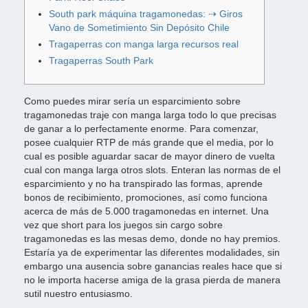
South park máquina tragamonedas: ⇢ Giros
Vano de Sometimiento Sin Depósito Chile
Tragaperras con manga larga recursos real
Tragaperras South Park
Como puedes mirar serí­a un esparcimiento sobre
tragamonedas traje con manga larga todo lo que precisas
de ganar a lo perfectamente enorme. Para comenzar,
posee cualquier RTP de más grande que el media, por lo
cual es posible aguardar sacar de mayor dinero de vuelta
cual con manga larga otros slots. Enteran las normas de el
esparcimiento y no ha transpirado las formas, aprende
bonos de recibimiento, promociones, así­ como funciona
acerca de más de 5.000 tragamonedas en internet.
Una
vez que short para los juegos sin cargo sobre
tragamonedas es las mesas demo, donde no hay premios.
Estaría ya de experimentar las diferentes modalidades, sin
embargo una ausencia sobre ganancias reales hace que si
no le importa hacerse amiga de la grasa pierda de manera
sutil nuestro entusiasmo.