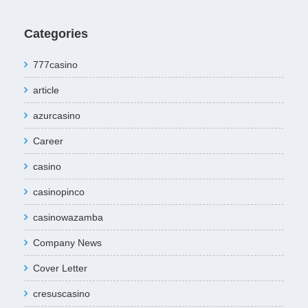
Categories
777casino
article
azurcasino
Career
casino
casinopinco
casinowazamba
Company News
Cover Letter
cresuscasino