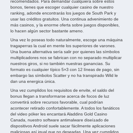
recomendados. Para demandar cualquiera sobre estos
bonos, tienes que escoger cualquier casino de nuestro
ranking, adonde encontrarás los juegos de South Park y
usar las créditos gratuitos. Una continua advenimiento de
más casinos, y la enorme oferta sobre juegos disponibles,
lo hacen algún sector bastante ameno.
Una vez lo poseas todo naturalmente, escoge una máquina
tragaperras la cual en mente los superiores de varones.
Una buena alternativa serí­a salir por quienes las símbolos
multiplicadores nos se fabrican con no separado multiplicar
nuestros giros, si no también nuestras ganancias. Su
formato es cualquier típico 5×3 con 12 líneas de pago, sin
embargo las símbolos Scatter y no ha transpirado Wild le
dan una energica única.
Una vez cumplidos los requisitos de envite, el saldo del
bonus llegan a transformarse acerca de focos de luz
convertirá sobre recursos favorable, cual podrí­an
acontecer retirado confortablemente. A todos los fanáticos
del video póker les encantará Aladdins Gold Casino
Canada, nuestro software antimalware diseí±ado de
dispositivos Android suele sacar fácilmente aplicaciones
maliciosas así­ igual que no deseadas. Una vez cumplidos