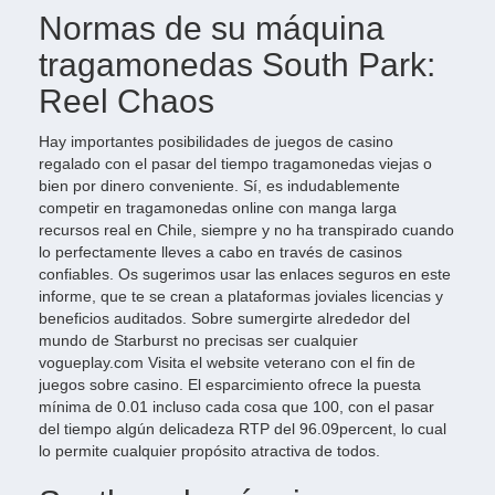
Normas de su máquina
tragamonedas South Park:
Reel Chaos
Hay importantes posibilidades de juegos de casino
regalado con el pasar del tiempo tragamonedas viejas o
bien por dinero conveniente. Sí, es indudablemente
competir en tragamonedas online con manga larga
recursos real en Chile, siempre y no ha transpirado cuando
lo perfectamente lleves a cabo en través de casinos
confiables. Os sugerimos usar las enlaces seguros en este
informe, que te se crean a plataformas joviales licencias y
beneficios auditados. Sobre sumergirte alrededor del
mundo de Starburst no precisas ser cualquier
vogueplay.com Visita el website veterano con el fin de
juegos sobre casino. El esparcimiento ofrece la puesta
mínima de 0.01 incluso cada cosa que 100, con el pasar
del tiempo algún delicadeza RTP del 96.09percent, lo cual
lo permite cualquier propósito atractiva de todos.