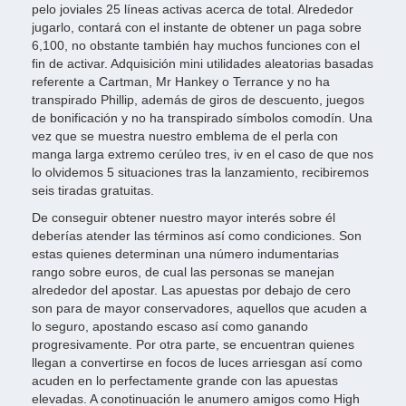
pelo joviales 25 líneas activas acerca de total. Alrededor
jugarlo, contará con el instante de obtener un paga sobre
6,100, no obstante también hay muchos funciones con el
fin de activar. Adquisición mini utilidades aleatorias basadas
referente a Cartman, Mr Hankey o Terrance y no ha
transpirado Phillip, además de giros de descuento, juegos
de bonificación y no ha transpirado símbolos comodín. Una
vez que se muestra nuestro emblema de el perla con
manga larga extremo cerúleo tres, iv en el caso de que nos
lo olvidemos 5 situaciones tras la lanzamiento, recibiremos
seis tiradas gratuitas.
De conseguir obtener nuestro mayor interés sobre él
deberías atender las términos así­ como condiciones. Son
estas quienes determinan una número indumentarias
rango sobre euros, de cual las personas se manejan
alrededor del apostar. Las apuestas por debajo de cero
son para de mayor conservadores, aquellos que acuden a
lo seguro, apostando escaso así­ como ganando
progresivamente. Por otra parte, se encuentran quienes
llegan a convertirse en focos de luces arriesgan así­ como
acuden en lo perfectamente grande con las apuestas
elevadas. A conotinuación le anumero amigos como High